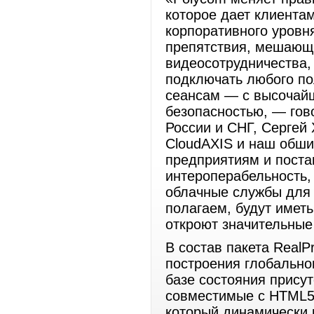
которое дает клиента
корпоративного уровн
препятствия, мешающ
видеосотрудничества,
подключать любого по
сеансам — с высочай
безопасностью, — гов
России и СНГ, Сергей
CloudAXIS и наш обши
предприятиям и пост
интероперабельность
облачные службы для 
полагаем, будут имет
откроют значительные
В состав пакета Real
построения глобально
базе состояния прису
совместимые с HTML5 
который динамически 