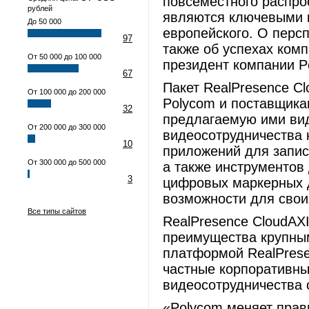
повсеместного распро
рублей
являются ключевыми к
До 50 000
европейского. О персп
97
также об успехах комп
От 50 000 до 100 000
президент компании P
67
Пакет RealPresence C
От 100 000 до 200 000
Polycom и поставщика
32
предлагаемую ими вид
От 200 000 до 300 000
видеосотрудничества 
10
приложений для запис
От 300 000 до 500 000
а также инструментов
3
цифровых маркерных д
возможности для свои
Все типы сайтов
RealPresence CloudAX
преимущества крупны
платформой RealPresen
частные корпоративны
видеосотрудничества 
«Polycom меняет прав