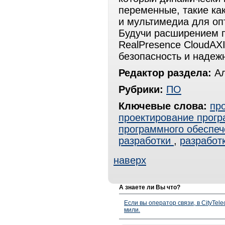
переменные, такие ка
и мультимедиа для оп
Будучи расширением п
RealPresence CloudAX
безопасность и надежн
Редактор раздела:
Ал
Рубрики:
ПО
Ключевые слова:
пр
проектирование прогр
программного обеспеч
разработки
,
разработ
наверх
А знаете ли Вы что?
Если вы оператор связи, в CityTe
мили.