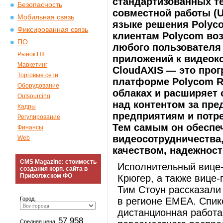
стандартизованных т
Безопасность
совместной работы (U
Мобильная связь
языке решения Polyco
Фиксированная связь
клиентам Polycom во
ПО
любого пользователя 
Рынок ПК
приложений к видеоко
Маркетинг
CloudAXIS — это прог
Торговые сети
платформе Polycom R
Оборудование
облаках и расширяет 
Outsourcing
над контентом за пре
Кадры
предприятиям и потре
Регулирование
Тем самым он обеспе
Финансы
видеосотрудничества
Web
качеством, надежност
CMS Magazine: стоимость
Исполнительный вице-
создания корп. сайта в
Приволжском ФО
Крюгер, а также вице
Тим Стоун рассказали
Город:
в регионе EMEA. Спик
дистанционная работа
57 958
Средняя цена: