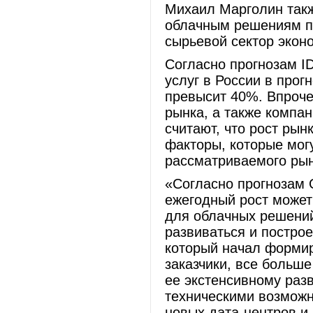
Михаил Марголин такж
облачным решениям п
сырьевой сектор эко
Согласно прогнозам I
услуг в России в прог
превысит 40%. Впроче
рынка, а также компа
считают, что рост рын
факторы, которые мог
рассматриваемого рын
«Согласно прогнозам O
ежегодный рост может
для облачных решений
развиваться и постро
который начал формир
заказчики, все больш
ее экстенсивному раз
техническими возможн
новых дата-центров и