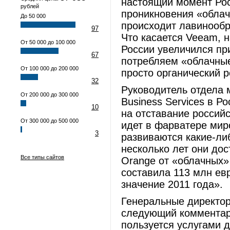
настоящий момент Рос
рублей
проникновения «облач
До 50 000
происходит лавинообр
97
Что касается Veeam, 
От 50 000 до 100 000
России увеличился пр
67
потребляем «облачные»
От 100 000 до 200 000
просто органический р
32
Руководитель отдела 
От 200 000 до 300 000
Business Services в Р
10
на отставание российс
От 300 000 до 500 000
идет в фарватере мир
3
развиваются какие-ли
несколько лет они дос
Все типы сайтов
Orange от «облачных»
составила 113 млн ев
значение 2011 года».
Генеральные директор
следующий комментари
пользуется услугами 