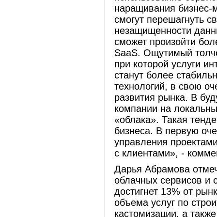
наращивания бизнес-м
смогут перешагнуть с
незащищенности данны
сможет произойти бол
SaaS. Ощутимый толчо
при которой услуги ин
станут более стабиль
технологий, в свою оч
развития рынка. В бу
компании на локальны
«облака». Такая тенд
бизнеса. В первую оче
управления проектам
с клиентами», - комм
Дарья Абрамова отмеч
облачных сервисов и 
достигнет 13% от рын
объема услуг по строи
кастомизации, а такж