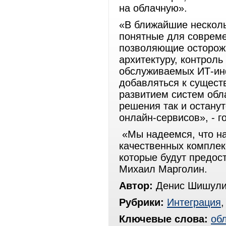
на облачную».
«В ближайшие нескольк
понятные для соврем
позволяющие осторожн
архитектуру, контроль
обслуживаемых ИТ-инф
добавляться к сущес
развитием систем обл
решения так и остану
онлайн-сервисов», - г
«Мы надеемся, что на
качественных комплекс
которые будут предос
Михаил Марголин.
Автор:
Денис Шишули
Рубрики:
Интеграция
Ключевые слова:
об