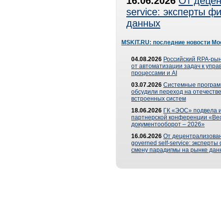
16.06.2026
От децен
service: эксперты 
данных
MSKIT.RU: последние новости Мо
04.08.2026
Российский RPA-рын
от автоматизации задач к упр
процессами и AI
03.07.2026
Системные програ
обсудили переход на отечеств
встроенных систем
18.06.2026
ГК «ЭОС» подвела и
партнерской конференции «Ве
документооборот – 2026»
16.06.2026
От децентрализован
governed self-service: эксперт
смену парадигмы на рынке дан