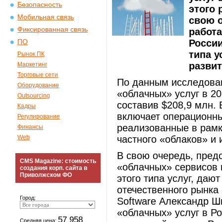
Безопасность
этого 
Мобильная связь
свою о
Фиксированная связь
работ
России
ПО
типа у
Рынок ПК
развит
Маркетинг
Торговые сети
По данным исследован
Оборудование
«облачных» услуг в 20
Outsourcing
составив $208,9 млн.
Кадры
включает операционные
Регулирование
реализованные в рамка
Финансы
Web
частного «облаков» и 
В свою очередь, пред
CMS Magazine: стоимость
«облачных» сервисов 
создания корп. сайта в
Приволжском ФО
этого типа услуг, даю
отечественного рынка
Город:
Software Александр Ш
«облачных» услуг в Ро
57 958
Средняя цена: