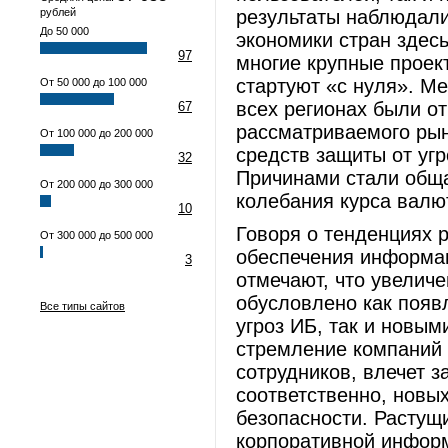
рублей
результаты наблюдали
До 50 000
экономики стран здес
97
многие крупные проек
стартуют «с нуля». Ме
От 50 000 до 100 000
всех регионах были о
67
рассматриваемого рын
От 100 000 до 200 000
средств защиты от уг
32
Причинами стали обща
От 200 000 до 300 000
колебания курса валю
10
Говоря о тенденциях 
От 300 000 до 500 000
обеспечения информац
3
отмечают, что увелич
обусловлено как поя
Все типы сайтов
угроз ИБ, так и новым
стремление компаний
сотрудников, влечет з
соответственно, новы
безопасности. Растущ
корпоративной информ