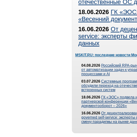
отечественные ОС д
18.06.2026
ГК «ЭОС»
«Весенний документ
16.06.2026
От децен
service: эксперты 
данных
MSKIT.RU: последние новости Мо
04.08.2026
Российский RPA-рын
от автоматизации задач к упр
процессами и AI
03.07.2026
Системные програ
обсудили переход на отечеств
встроенных систем
18.06.2026
ГК «ЭОС» подвела и
партнерской конференции «Ве
документооборот – 2026»
16.06.2026
От децентрализован
governed self-service: эксперт
смену парадигмы на рынке дан