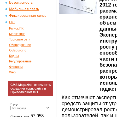
Безопасность
2012 г
Мобильная связь
рассм
Фиксированная связь
сравне
объем 
ПО
данные
Рынок ПК
Экспер
Маркетинг
Торговые сети
инстр
Оборудование
росту
Outsourcing
спосо
Кадры
части
Регулирование
безопа
Финансы
распр
Web
котор
испол
CMS Magazine: стоимость
гаджет
создания корп. сайта в
Приволжском ФО
Как отмечают эксперт
средств защиты от уг
Город:
демонстрировал рост 
пользователей, так и
57 958
Средняя цена: