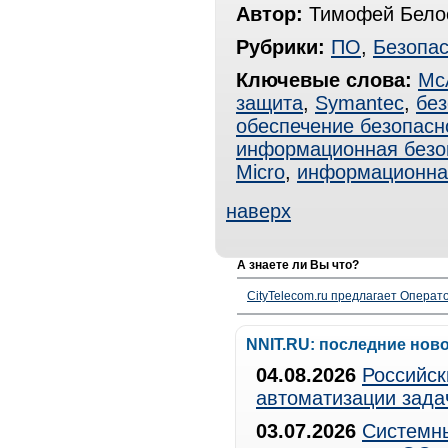
Автор:
Тимофей Белос
Рубрики:
ПО
,
Безопас
Ключевые слова:
Mc
защита
,
Symantec
,
бе
обеспечение безопасн
информационная безо
Micro
,
информационна
наверх
А знаете ли Вы что?
CityTelecom.ru предлагает Операто
NNIT.RU: последние нов
04.08.2026
Российск
автоматизации зада
03.07.2026
Системны