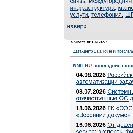
связь
,
междугородняя 
инфраструктура
,
маги
услуги
,
телефония
,
Ш
наверх
А знаете ли Вы что?
Дата-центр DataHouse.ru предлага
NNIT.RU: последние нов
04.08.2026
Российск
автоматизации зада
03.07.2026
Системны
отечественные ОС д
18.06.2026
ГК «ЭОС»
«Весенний документ
16.06.2026
От децен
service: эксперты 