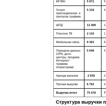
МГ/МН
5 071
5
Услуги
5 316
4
присоединения и
пропуска трафика
ШПД
12 408
1
Платное ТВ
2 143
1
Мобильная связь
9 363
8
Передача данных
5 046
4
(VPN, дата-
центры, продажа
Интернет-
трафика
операторам)
Аренда каналов
2 930
2
Прочая выручка
6 7
62
4
Выручка итого
75 478
7
Структура выручки 