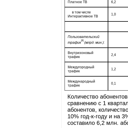
Платное ТВ
6,2
в том числе
1,0
Интерактивное ТВ
Пользовательский
[8]
трафик
(млрд. мин.):
Внутризоновый
2,4
трафик
Междугородный
1,2
трафик
Международный
0,1
трафик
Количество абонентов
сравнению с 1 квартал
абонентов, количеств
10% год-к-году и на 3
составило 6,2 млн. аб