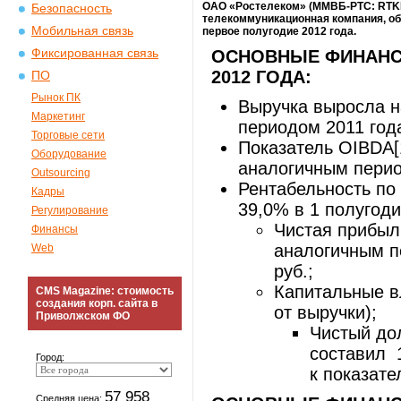
ОАО «Ростелеком» (ММВБ-РТС: RTKM
Безопасность
телекоммуникационная компания, об
Мобильная связь
первое полугодие 2012 года.
Фиксированная связь
ОСНОВНЫЕ ФИНАНС
2012 ГОДА:
ПО
Рынок ПК
Выручка выросла н
Маркетинг
периодом 2011 года
Торговые сети
Показатель OIBDA[
Оборудование
аналогичным период
Outsourcing
Рентабельность по
Кадры
39,0% в 1 полугоди
Регулирование
Чистая прибыл
Финансы
аналогичным п
Web
руб.;
Капитальные вл
CMS Magazine: стоимость
создания корп. сайта в
от выручки);
Приволжском ФО
Чистый дол
составил 
Город:
к показате
57 958
Средняя цена: