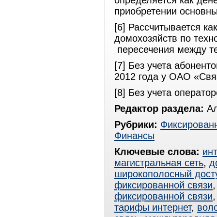
определяется как ден
приобретении основны
[6] Рассчитывается к
домохозяйств по техн
пересечения между т
[7] Без учета абонент
2012 года у ОАО «Свя
[8] Без учета операто
Редактор раздела:
Ал
Рубрики:
Фиксированн
Финансы
Ключевые слова:
ин
магистральная сеть
,
д
широкополосный дост
фиксированной связи
фиксированной связи
тарифы интернет
,
вол