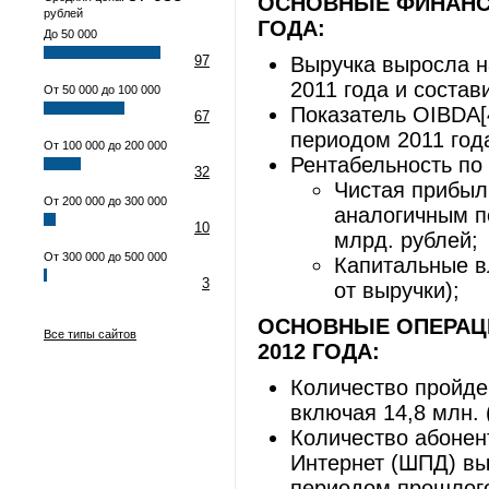
ОСНОВНЫЕ ФИНАНСО
рублей
ГОДА:
До 50 000
97
Выручка выросла н
2011 года и состав
От 50 000 до 100 000
Показатель OIBDA[
67
периодом 2011 года
От 100 000 до 200 000
Рентабельность по
32
Чистая прибыл
От 200 000 до 300 000
аналогичным п
10
млрд. рублей;
От 300 000 до 500 000
Капитальные вл
3
от выручки);
ОСНОВНЫЕ ОПЕРАЦ
Все типы сайтов
2012 ГОДА:
Количество пройде
включая 14,8 млн. 
Количество абонен
Интернет (ШПД) вы
периодом прошлого 