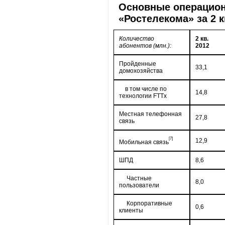
Основные операцион
«Ростелекома» за 2 кв
Количество
2 кв.
абонентов (млн.):
2012
Пройденные
33,1
домохозяйства
в том числе по
14,8
технологии FTTх
Местная телефонная
27,8
связь
[7]
12,9
Мобильная связь
ШПД
8,6
Частные
8,0
пользователи
Корпоративные
0,6
клиенты