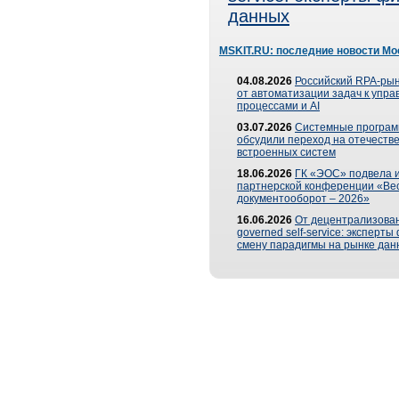
данных
MSKIT.RU: последние новости Мо
04.08.2026
Российский RPA-рын
от автоматизации задач к упр
процессами и AI
03.07.2026
Системные програ
обсудили переход на отечеств
встроенных систем
18.06.2026
ГК «ЭОС» подвела и
партнерской конференции «Ве
документооборот – 2026»
16.06.2026
От децентрализован
governed self-service: эксперт
смену парадигмы на рынке дан