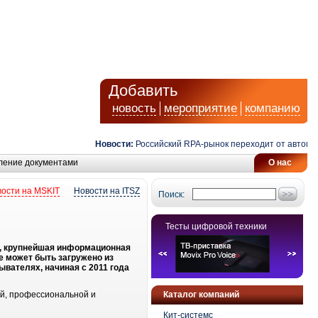
Добавить
новость
мероприятие
компанию
Новости:
Российский RPA-рынок переходит от автоматиз
ление документами
О нас
ости на MSKIT
Новости на ITSZ
Поиск:
Тесты цифровой техники
", крупнейшая информационная
е может быть загружено из
вателях, начиная с 2011 года
ой, профессиональной и
Каталог компаний
Кит-системс