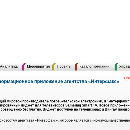
Аналитика
Мероприятия
Проекты
Каталог компаний
Управ
Нов
формационное приложение агентства «Интерфакс»
ущий мировой производитель потребительской электроники, и "Интерфакс
зированный виджет для телевизоров Samsung Smart TV. Новое приложени
овершенно бесплатно. Виджет доступен на телевизорах и Blu-ray проигры
к новостям агентства «Интерфакс», которое является синонимом качественн