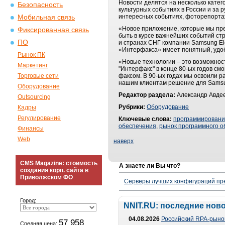
Новости делятся на несколько кате
Безопасность
культурных событиях в России и за
интересных событиях, фоторепортаж
Мобильная связь
«Новое приложение, которые мы пр
Фиксированная связь
быть в курсе важнейших событий стр
ПО
и странах СНГ компании Samsung El
«Интерфакса» имеет понятный, удоб
Рынок ПК
«Новые технологии – это возможност
Маркетинг
"Интерфакс" в конце 80-ых годов с
Торговые сети
факсом. В 90-ых годах мы освоили 
нашим клиентам решение для Samsun
Оборудование
Редактор раздела:
Александр Авдее
Outsourcing
Рубрики:
Оборудование
Кадры
Регулирование
Ключевые слова:
программирован
обеспечения
,
рынок программного о
Финансы
Web
наверх
CMS Magazine: стоимость
А знаете ли Вы что?
создания корп. сайта в
Приволжском ФО
Серверы лучших конфигураций пре
Город:
NNIT.RU: последние нов
04.08.2026
Российский RPA-рынок
57 958
Средняя цена: