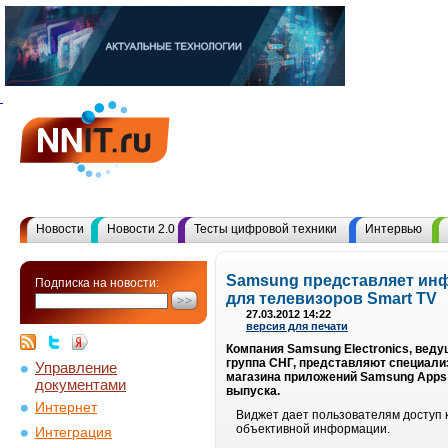
Новости
Новости 2.0
Тесты цифровой техники
Интервью
Samsung представляет ин
Подписка на новости:
для телевизоров Smart TV
27.03.2012 14:22
версия для печати
Компания Samsung Electronics, вед
группа СНГ, представляют специали
Управление
магазина приложений Samsung Apps с
документами
выпуска.
Интернет
Виджет дает пользователям доступ 
объективной информации.
Интеграция