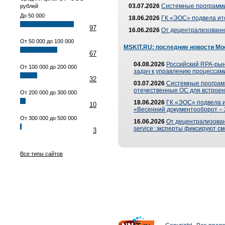
03.07.2026
Системные программи
рублей
До 50 000
18.06.2026
ГК «ЭОС» подвела ит
97
16.06.2026
От децентрализованно
От 50 000 до 100 000
MSKIT.RU: последние новости Мо
67
04.08.2026
Российский RPA-рын
От 100 000 до 200 000
задач к управлению процессами
32
03.07.2026
Системные програм
отечественные ОС для встроен
От 200 000 до 300 000
18.06.2026
ГК «ЭОС» подвела 
10
«Весенний документооборот –
От 300 000 до 500 000
16.06.2026
От децентрализованн
service: эксперты фиксируют с
3
Все типы сайтов