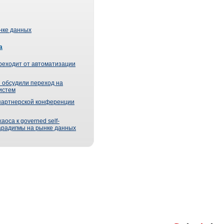
ынке данных
а
реходит от автоматизации
 обсудили переход на
истем
партнерской конференции
оса к governed self-
парадигмы на рынке данных