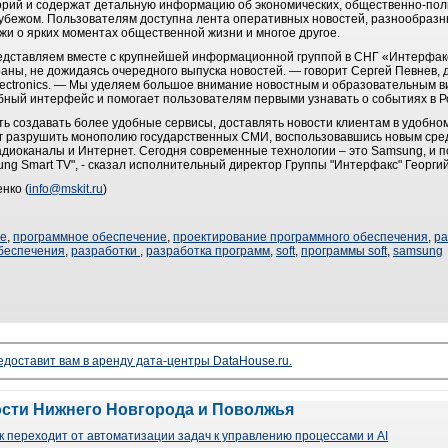
горий и содержат детальную информацию об экономических, общественно-пол
 рубежом. Пользователям доступна лента оперативных новостей, разнообразн
и о ярких моментах общественной жизни и многое другое.
едставляем вместе с крупнейшей информационной группой в СНГ «Интерфак
аны, не дожидаясь очередного выпуска новостей. — говорит Сергей Певнев, д
ectronics. — Мы уделяем большое внимание новостным и образовательным 
ный интерфейс и помогает пользователям первыми узнавать о событиях в Ро
ь создавать более удобные сервисы, доставлять новости клиентам в удобном
мог разрушить монополию государственных СМИ, воспользовавшись новым сре
радиоканалы и Интернет. Сегодня современные технологии – это Samsung, и
g Smart TV", - сказал исполнительный директор Группы "Интерфакс" Георгий
нко (
info@mskit.ru
)
ие
,
программное обеспечение
,
проектирование программного обеспечения
,
ра
беспечения
,
разработки
,
разработка программ
,
soft
,
программы soft
,
samsung
доставит вам в аренду дата-центры DataHouse.ru.
ости Нижнего Новгорода и Поволжья
 переходит от автоматизации задач к управлению процессами и AI