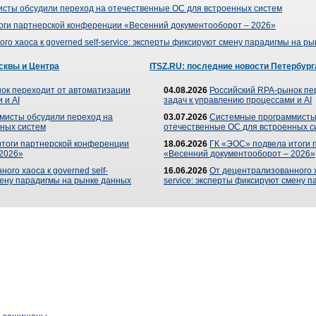
сты обсудили переход на отечественные ОС для встроенных систем
оги партнерской конференции «Весенний документооборот – 2026»
го хаоса к governed self-service: эксперты фиксируют смену парадигмы на р
сквы и Центра
ITSZ.RU: последние новости Петербург
ок переходит от автоматизации
04.08.2026
Российский RPA-рынок пе
 и AI
задач к управлению процессами и AI
мисты обсудили переход на
03.07.2026
Системные программисты
ных систем
отечественные ОС для встроенных с
итоги партнерской конференции
18.06.2026
ГК «ЭОС» подвела итоги 
 2026»
«Весенний документооборот – 2026»
ого хаоса к governed self-
16.06.2026
От децентрализованного ха
мену парадигмы на рынке данных
service: эксперты фиксируют смену 