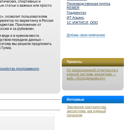
итических, спортивных и
Производственная группа
ые статьи о важных или просто
REMER
Градиентех
с», позволит пользователям
ИТ Альянс
иректор по маркетингу в России
1С-ИЖТИСИ, ООО
виджетам. Приложение от
ссии и за рубежом».
Добавь свою компанию
 виде и в нужном месте.
дством передачи данных –
 поэтому мы решили предложить
 Гулиа.
Проекты
зработка программного
От разрозненной отчетности к
единой системе аналитики —
кейс «Холодильник.ру»
Интервью
Эволюция партнерства:
экосистема, как единый
организм