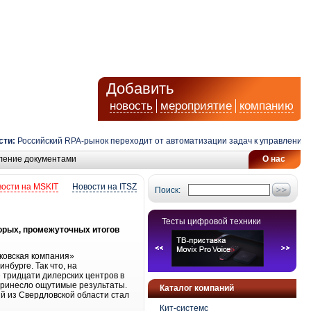
Добавить
новость
мероприятие
компанию
и:
Российский RPA-рынок переходит от автоматизации задач к управлению пр
ление документами
О нас
ости на MSKIT
Новости на ITSZ
Поиск:
Тесты цифровой техники
торых, промежуточных итогов
ковская компания»
нбурге. Так что, на
е тридцати дилерских центров в
 принесло ощутимые результаты.
Каталог компаний
й из Свердловской области стал
Кит-системс