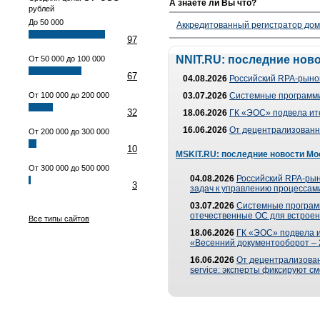
А знаете ли Вы что?
рублей
До 50 000
Аккредитованный регистратор до
97
NNIT.RU: последние нов
От 50 000 до 100 000
67
04.08.2026
Российский RPA-рынок
От 100 000 до 200 000
03.07.2026
Системные программи
32
18.06.2026
ГК «ЭОС» подвела ит
16.06.2026
От децентрализованно
От 200 000 до 300 000
10
MSKIT.RU: последние новости Мо
От 300 000 до 500 000
04.08.2026
Российский RPA-рын
3
задач к управлению процессами
03.07.2026
Системные програм
отечественные ОС для встроен
Все типы сайтов
18.06.2026
ГК «ЭОС» подвела 
«Весенний документооборот –
16.06.2026
От децентрализованн
service: эксперты фиксируют с