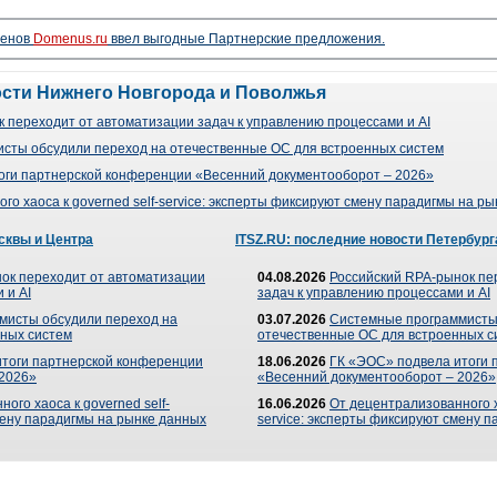
менов
Domenus.ru
ввел выгодные Партнерские предложения.
ости Нижнего Новгорода и Поволжья
 переходит от автоматизации задач к управлению процессами и AI
сты обсудили переход на отечественные ОС для встроенных систем
оги партнерской конференции «Весенний документооборот – 2026»
го хаоса к governed self-service: эксперты фиксируют смену парадигмы на р
сквы и Центра
ITSZ.RU: последние новости Петербург
ок переходит от автоматизации
04.08.2026
Российский RPA-рынок пе
 и AI
задач к управлению процессами и AI
мисты обсудили переход на
03.07.2026
Системные программисты
ных систем
отечественные ОС для встроенных с
итоги партнерской конференции
18.06.2026
ГК «ЭОС» подвела итоги 
 2026»
«Весенний документооборот – 2026»
ого хаоса к governed self-
16.06.2026
От децентрализованного ха
мену парадигмы на рынке данных
service: эксперты фиксируют смену 