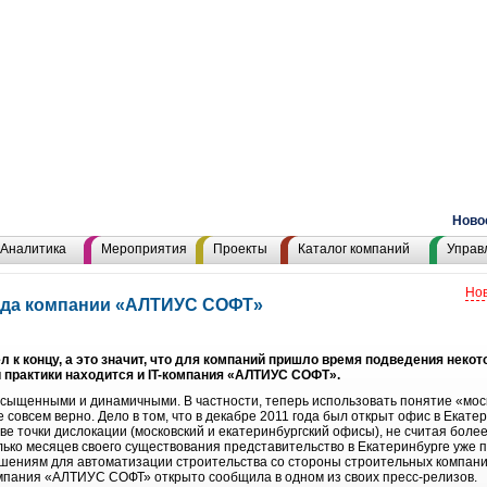
Новост
Аналитика
Мероприятия
Проекты
Каталог компаний
Управ
Нов
года компании «АЛТИУС СОФТ»
л к концу, а это значит, что для компаний пришло время подведения неко
 практики находится и IT-компания «АЛТИУС СОФТ».
сыщенными и динамичными. В частности, теперь использовать понятие «мос
овсем верно. Дело в том, что в декабре 2011 года был открыт офис в Екатери
е точки дислокации (московский и екатеринбургский офисы), не считая боле
олько месяцев своего существования представительство в Екатеринбурге уже
шениям для автоматизации строительства со стороны строительных компани
компания «АЛТИУС СОФТ» открыто сообщила в одном из своих пресс-релизов.