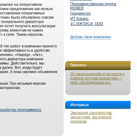
Производственная группа
аправлен на оперативное
REMER
Новое предложение как нельзя
едоставлении оперативных
Градиентех
атник» было объявлено совсем
ИТ Альянс
 генерального директора
1С-ИЖТИСИ, ООО
и хотят получать консультации
сему, клиентам не нужно
 к себе. Таким образом,
Добавь свою компанию
й тип работ в компании принято
и эффективность и удобство
нению», «Наряд», «Акт»,
ного директора компании
аммы. Действительно, мы
Проекты
далее. Вот, когда будет
рии. А пока скромно объявляем
От разрозненной отчетности к
единой системе аналитики —
кейс «Холодильник.ру»
вным. Про восьмую версию
материалах.
Интервью
зработка программного
Эволюция партнерства:
экосистема, как единый
организм