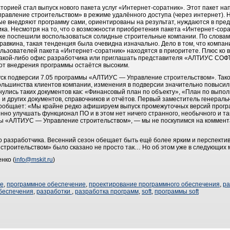
орией стал выпуск нового пакета услуг «Интернет-соратник». Этот пакет н
авление строительством» в режиме удалённого доступа (через интернет). 
ые внедряют программу сами, ориентированы на результат, нуждаются в пр
ика. Несмотря на то, что о возможности приобретения пакета «Интернет-сор
 уже поспешили воспользоваться солидные строительные компании. По словам
вкина, такая тенденция была очевидна изначально. Дело в том, что компани
льзователей пакета «Интернет-соратник» находятся в приоритете. Плюс ко в
какой-либо офис разработчика или приглашать представителя «АЛТИУС СОФТ»
от внедрения программы остаётся высоким.
ск подверсии 7.05 программы «АЛТИУС — Управление строительством». Тако
большинства клиентов компании, изменения в подверсии значительно повысил
улись таких документов как: «Финансовый план по объекту», «План по выпол
и других документов, справочников и отчётов. Первый заместитель генераль
общает: «Мы крайне редко афишируем выпуск промежуточных версий прогр
но улучшать функционал ПО и в этом нет ничего странного, необычного и так 
ы «АЛТИУС — Управление строительством», — мы не поскупимся на коммента
о разработчика. Весенний сезон обещает быть ещё более ярким и перспекти
троительством» было сказано не просто так… Но об этом уже в следующих 
нко (
info@mskit.ru
)
ие
,
программное обеспечение
,
проектирование программного обеспечения
,
ра
беспечения
,
разработки
,
разработка программ
,
soft
,
программы soft