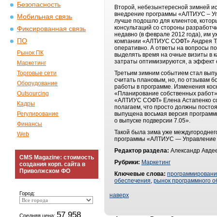
Безопасность
Второй, небезынтересной зимней ист
внедрение программы «АЛТИУС – Упр
Мобильная связь
лучше подошло для клиентов, котор
консультаций со стороны разработч
Фиксированная связь
недавно (в феврале 2012 года), им
ПО
компании «АЛТИУС СОФТ» Андрея Тра
оперативно. А ответы на вопросы по
Рынок ПК
выделять время на очные визиты в 
затраты оптимизируются, а эффект 
Маркетинг
Торговые сети
Третьим зимним событием стал выпу
считать плановым, но, по отзывам 
Оборудование
работы в программе. Изменения косн
Outsourcing
«Планирование собственных работ» 
«АЛТИУС СОФТ» Елена Астапенко со
Кадры
полагаем, что просто должны постоян
Регулирование
выпущена восьмая версия программ
о выпуске подверсии 7.05».
Финансы
Такой была зима уже междугороднег
Web
программы «АЛТИУС — Управление с
Редактор раздела:
Александр Авдее
CMS Magazine: стоимость
Рубрики:
Маркетинг
создания корп. сайта в
Приволжском ФО
Ключевые слова:
программирован
обеспечения
,
рынок программного о
Город:
наверх
57 958
Средняя цена: