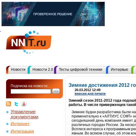
Новости
Новости 2.0
Тесты цифровой техники
Интервью
Зимние достижения 2012 
Подписка на новости:
26.03.2012 12:49
версия для печати
Зимний сезон 2011-2012 года подошё
работы. В числе приверженцев такой
Управление
Зимние будни разработчика были на
документами
применительно к «АЛТИУС СОФТ» не с
сегодняшний день компания имеет дв
Интернет
различных городах России. За неск
Всплеск интереса к программным ре
Интеграция
явным. Во всяком случае, об этом 