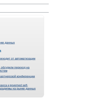
ынке данных
а
реходит от автоматизации
 обсудили переход на
истем
партнерской конференции
оса к governed self-
парадигмы на рынке данных