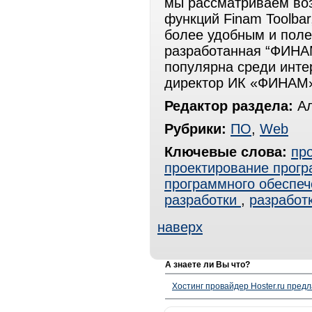
мы рассматриваем во
функций Finam Toolba
более удобным и поле
разработанная “ФИНАМ
популярна среди инте
директор ИК «ФИНАМ»
Редактор раздела:
Ал
Рубрики:
ПО
,
Web
Ключевые слова:
пр
проектирование прогр
программного обеспеч
разработки
,
разработ
наверх
А знаете ли Вы что?
Хостинг провайдер Hoster.ru предл