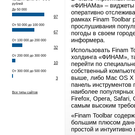
рублей
«ФИНАМа» – виджеты 
До 50 000
оперативно отслеживат
97
рамках Finam Toolbar
От 50 000 до 100 000
прослушивания попул
67
погоды в своем город
информера.
От 100 000 до 200 000
32
Использовать Finam To
От 200 000 до 300 000
холдинга «ФИНАМ», та
10
перейти по специальн
собственный компьюте
От 300 000 до 500 000
выше, либо Mac OS X 1
3
панель инструментов 
наиболее популярных и
Все типы сайтов
Firefox, Opera, Safari
самым высоким требо
«Finam Toolbar содер
большим плюсом данн
простой и интуитивно