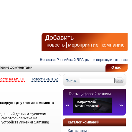
Добавить
новость
мероприятие
компанию
Новости:
Российский RPA-рынок переходит от автоматиз
ление документами
О нас
ости на MSKIT
Новости на ITSZ
Поиск:
Тесты цифровой техники
разднует двухлетие с момента
одняшний день им с успехом
ля смартфонов Wave на
ы устройств линейки Samsung
Каталог компаний
Кит-системс