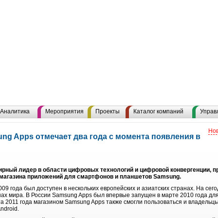
Аналитика
Мероприятия
Проекты
Каталог компаний
Управ
Нов
ng Apps отмечает два года с момента появления в
мирный лидер в области цифровых технологий и цифровой конвергенции, п
 магазина приложений для смартфонов и планшетов Samsung.
09 года был доступен в нескольких европейских и азиатских странах. На сег
нах мира. В России Samsung Apps был впервые запущен в марте 2010 года д
 2011 года магазином Samsung Apps также смогли пользоваться и владельц
ndroid.