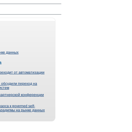
ынке данных
а
реходит от автоматизации
 обсудили переход на
истем
партнерской конференции
оса к governed self-
парадигмы на рынке данных