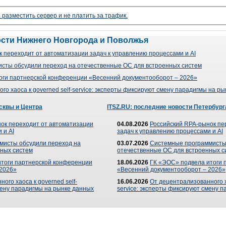
 разместить сервер и не платить за трафик.
ости Нижнего Новгорода и Поволжья
 переходит от автоматизации задач к управлению процессами и AI
сты обсудили переход на отечественные ОС для встроенных систем
оги партнерской конференции «Весенний документооборот – 2026»
го хаоса к governed self-service: эксперты фиксируют смену парадигмы на р
сквы и Центра
ITSZ.RU: последние новости Петербург
ок переходит от автоматизации
04.08.2026
Российский RPA-рынок пе
 и AI
задач к управлению процессами и AI
мисты обсудили переход на
03.07.2026
Системные программисты
ных систем
отечественные ОС для встроенных с
итоги партнерской конференции
18.06.2026
ГК «ЭОС» подвела итоги 
 2026»
«Весенний документооборот – 2026»
ого хаоса к governed self-
16.06.2026
От децентрализованного ха
мену парадигмы на рынке данных
service: эксперты фиксируют смену 