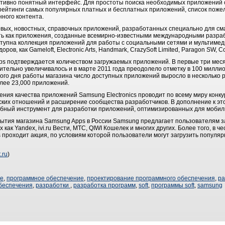
итивно понятный интерфейс. Для простоты поиска необходимых приложений
рейтинги самых популярных платных и бесплатных приложений, список пожел
нного контента.
овых, новостных, справочных приложений, разработанных специально для с
ть как приложения, созданные всемирно-известными международными разрабо
ступна коллекция приложений для работы с социальными сетями и мультимеди
ров, как Gameloft, Electronic Arts, Handmark, CrazySoft Limited, Paragon SW, 
s подтверждается количеством загружаемых приложений. В первые три меся
ительно увеличивалось и в марте 2011 года преодолело отметку в 100 миллио
ого дня работы магазина число доступных приложений выросло в несколько р
лее 23,000 приложений.
ения качества приложений Samsung Electronics проводит по всему миру конк
ских отношений и расширение сообщества разработчиков. В дополнение к э
добный инструмент для разработки приложений, оптимизированных для моби
крытия магазина Samsung Apps в России Samsung предлагает пользователям з
 как Yandex, ivi.ru Вести, МТС, QIWI Кошелек и многих других. Более того, в 
 проходит акция, по условиям которой пользователи могут загрузить попул
.ru
)
ие
,
программное обеспечение
,
проектирование программного обеспечения
,
ра
беспечения
,
разработки
,
разработка программ
,
soft
,
программы soft
,
samsung