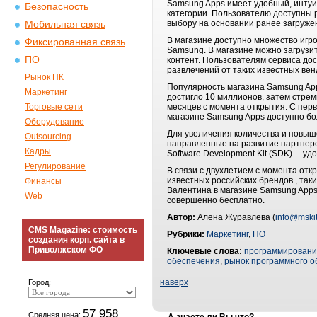
Samsung Apps имеет удобный, инту
Безопасность
категории. Пользователю доступны 
выбору на основании ранее загруже
Мобильная связь
В магазине доступно множество игр
Фиксированная связь
Samsung. В магазине можно загрузи
ПО
контент. Пользователям сервиса до
развлечений от таких известных вендо
Рынок ПК
Популярность магазина Samsung App
Маркетинг
достигло 10 миллионов, затем стрем
Торговые сети
месяцев с момента открытия. С перв
магазине Samsung Apps доступно бо
Оборудование
Для увеличения количества и повыш
Outsourcing
направленные на развитие партнер
Кадры
Software Development Kit (SDK) —у
Регулирование
В связи с двухлетием с момента от
известных российских брендов , таких
Финансы
Валентина в магазине Samsung Apps
Web
совершенно бесплатно.
Автор:
Алена Журавлева (
info@mskit
CMS Magazine: стоимость
Рубрики:
Маркетинг
,
ПО
создания корп. сайта в
Приволжском ФО
Ключевые слова:
программирован
обеспечения
,
рынок программного о
наверх
Город:
57 958
Средняя цена: