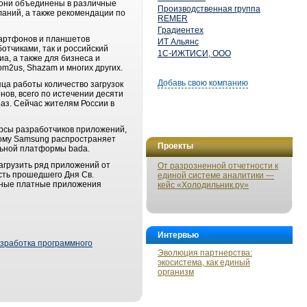
 они объединены в различные
Производственная группа
аний, а также рекомендации по
REMER
Градиентех
мартфонов и планшетов
ИТ Альянс
тчиками, так и российский
1С-ИЖТИСИ, ООО
а, а также для бизнеса и
Com2us, Shazam и многих других.
Добавь свою компанию
ца работы количество загрузок
нов, всего по истечении десяти
аз. Сейчас жителям России в
урсы разработчиков приложений,
тому Samsung распространяет
Проекты
льной платформы bada.
агрузить ряд приложений от
От разрозненной отчетности к
честь прошедшего Дня Св.
единой системе аналитики —
ярные платные приложения
кейс «Холодильник.ру»
Интервью
зработка программного
Эволюция партнерства:
экосистема, как единый
организм