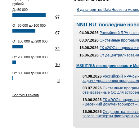
А знаете ли Вы что?
рублей
В дата-центре DataHouse.ru можно
До 50 000
97
NNIT.RU: последние нов
От 50 000 до 100 000
67
04.08.2026
Российский RPA-рынок
03.07.2026
Системные программи
От 100 000 до 200 000
18.06.2026
ГК «ЭОС» подвела ит
32
16.06.2026
От децентрализованно
От 200 000 до 300 000
10
MSKIT.RU: последние новости Мо
От 300 000 до 500 000
04.08.2026
Российский RPA-рын
3
задач к управлению процессами
03.07.2026
Системные програм
отечественные ОС для встроен
Все типы сайтов
18.06.2026
ГК «ЭОС» подвела 
«Весенний документооборот –
16.06.2026
От децентрализованн
service: эксперты фиксируют с