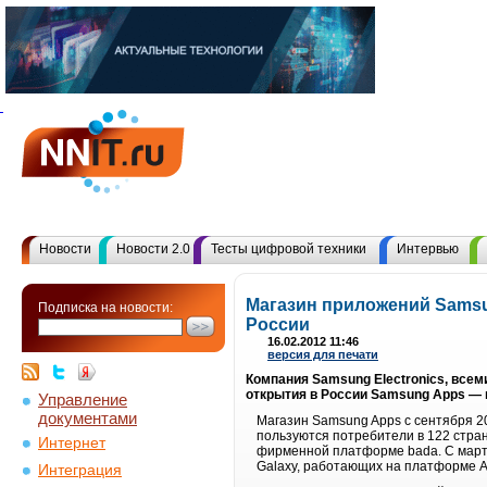
Новости
Новости 2.0
Тесты цифровой техники
Интервью
Магазин приложений Samsu
Подписка на новости:
России
16.02.2012 11:46
версия для печати
Компания Samsung Electronics, все
открытия в России Samsung Apps —
Управление
документами
Магазин Samsung Apps с сентября 20
пользуются потребители в 122 стра
Интернет
фирменной платформе bada. С марта
Galaxy, работающих на платформе A
Интеграция