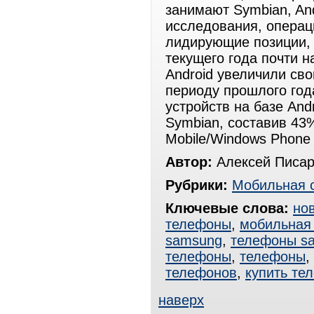
занимают Symbian, An
исследования, операц
лидирующие позиции, 
текущего года почти 
Android увеличили св
периоду прошлого год
устройств на базе And
Symbian, составив 43
Mobile/Windows Phone
Автор:
Алексей Писар
Рубрики:
Мобильная 
Ключевые слова:
но
телефоны
,
мобильная 
samsung
,
телефоны s
телефоны
,
телефоны
,
телефонов
,
купить те
наверх