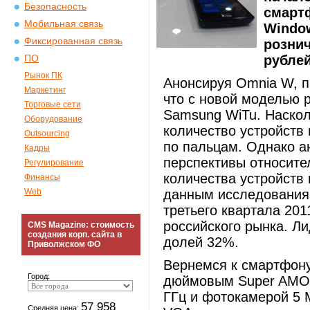
Безопасность
смарт
Мобильная связь
Windo
Фиксированная связь
рознич
рублей
ПО
Рынок ПК
Анонсируя Omnia W, п
Маркетинг
что с новой моделью 
Торговые сети
Samsung WiTu. Наскол
Оборудование
количество устройств
Outsourcing
по пальцам. Однако а
Кадры
перспективы относите
Регулирование
количества устройств
Финансы
Web
данным исследования 
третьего квартала 20
российского рынка. Л
CMS Magazine: стоимость
создания корп. сайта в
долей 32%.
Приволжском ФО
Вернемся к смартфону
Город:
дюймовым Super AMOL
ГГц и фотокамерой 5 
57 958
Средняя цена: