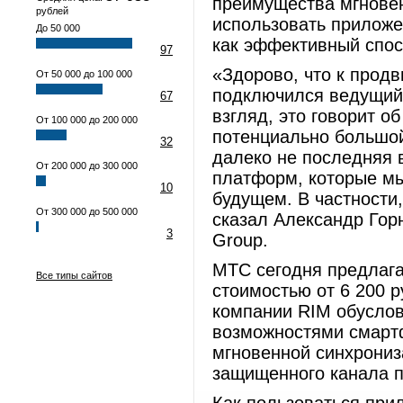
преимущества мгновен
рублей
использовать приложе
До 50 000
как эффективный спос
97
«Здорово, что к прод
От 50 000 до 100 000
подключился ведущий 
67
взгляд, это говорит о
От 100 000 до 200 000
потенциально большой 
32
далеко не последняя 
От 200 000 до 300 000
платформ, которые м
10
будущем. В частности,
От 300 000 до 500 000
сказал Александр Горн
3
Group.
МТС сегодня предлага
Все типы сайтов
стоимостью от 6 200 
компании RIM обусло
возможностями смарт
мгновенной синхрониз
защищенного канала п