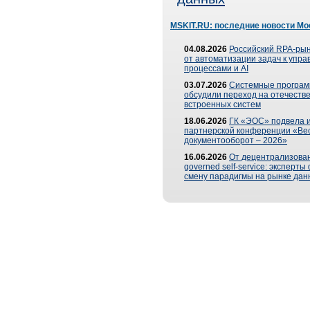
MSKIT.RU: последние новости Мо
04.08.2026
Российский RPA-рын
от автоматизации задач к упр
процессами и AI
03.07.2026
Системные програ
обсудили переход на отечеств
встроенных систем
18.06.2026
ГК «ЭОС» подвела и
партнерской конференции «Ве
документооборот – 2026»
16.06.2026
От децентрализован
governed self-service: эксперт
смену парадигмы на рынке дан