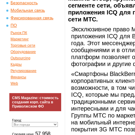
Безопасность
сегменте сети, объяв
Мобильная связь
приложения ICQ для 
Фиксированная связь
сети МТС.
ПО
Эксклюзивное право 
Рынок ПК
приложения ICQ для Bl
Маркетинг
года. Этот мессендже
Торговые сети
сообщениями и в отли
Оборудование
платформ позволяет о
Outsourcing
фотографии и другие 
Кадры
Регулирование
«Смартфоны BlackBerr
Финансы
корпоративных клиен
Web
возможности, в том чи
ICQ, которые мы пред
CMS Magazine: стоимость
традиционными сервис
создания корп. сайта в
Приволжском ФО
интересными и для ча
Группы МТС по маркет
Город:
на мобильный интерне
покрытия 3G МТС поз
57 958
Средняя цена: