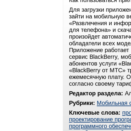
Как пользоваться пр
Для загрузки приложе
зайти на мобильную в
«Развлечения и инфор
для телефона» и скач
произойдет автоматич
обладатели всех моде
Приложение работает 
сервис BlackBerry, мо
абонентов услуги «Blac
«BlackBerry от МТС» 
ежемесячную плату. О
согласно своему тари
Редактор раздела:
Ал
Рубрики:
Мобильная 
Ключевые слова:
пр
проектирование прогр
программного обеспеч