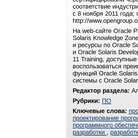
соответствие индустр
с 8 ноября 2011 года;
http://www.opengroup.or
На web-сайте Oracle P
Solaris Knowledge Zo
и ресурсы по Oracle So
и Oracle Solaris Develo
11 Training, доступны
воспользоваться преи
функций Oracle Solari
системы с Oracle Sola
Редактор раздела:
Ал
Рубрики:
ПО
Ключевые слова:
пр
проектирование прогр
программного обеспеч
разработки
,
разработ