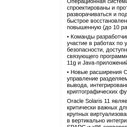
Операционная система 
спроектированы и про
разворачиваться и по
быстрое восстановлен
повышенную (до 10 ра
• Команды разработчик
участие в работах по
безопасности, доступн
связующего программн
11g и Java-приложений
• Новые расширения O
управление разделяе
вывода, интегрирован
криптографических фу
Oracle Solaris 11 яв
критически важных дл
крупных виртуализова
в вертикально интегр