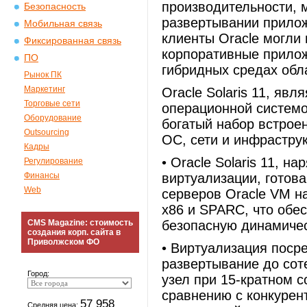
производительности, 
Безопасность
развертывании прилож
Мобильная связь
клиенты Oracle могли
Фиксированная связь
корпоративные прилож
ПО
гибридных средах обл
Рынок ПК
Маркетинг
Oracle Solaris 11, яв
Торговые сети
операционной системо
Оборудование
богатый набор встрое
Outsourcing
ОС, сети и инфрастру
Кадры
• Oracle Solaris 11, 
Регулирование
Финансы
виртуализации, готов
Web
серверов Oracle VM н
x86 и SPARC, что обес
CMS Magazine: стоимость
безопасную динамическ
создания корп. сайта в
Приволжском ФО
• Виртуализация посре
развертывание до сот
Город:
узел при 15-кратном 
сравнению с конкурен
57 958
Средняя цена: