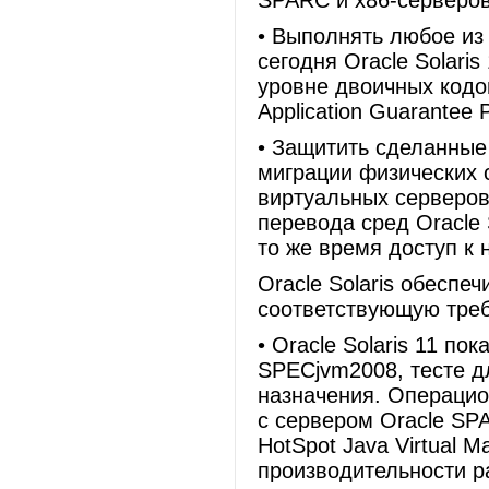
SPARC и x86-серверов
• Выполнять любое из
сегодня Oracle Solari
уровне двоичных кодов
Application Guarantee 
• Защитить сделанные
миграции физических 
виртуальных серверов
перевода сред Oracle S
то же время доступ к 
Oracle Solaris обеспе
соответствующую треб
• Oracle Solaris 11 п
SPECjvm2008, тесте д
назначения. Операцион
с сервером Oracle SP
HotSpot Java Virtual 
производительности р