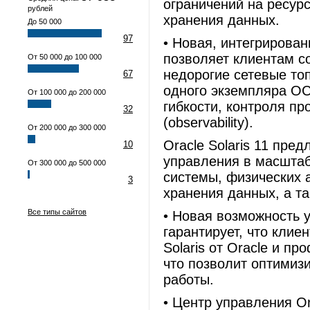
ограничений на ресурс
рублей
хранения данных.
До 50 000
97
• Новая, интегрирова
позволяет клиентам с
От 50 000 до 100 000
недорогие сетевые то
67
одного экземпляра ОС
От 100 000 до 200 000
гибкости, контроля п
32
(observability).
От 200 000 до 300 000
Oracle Solaris 11 пре
10
управления в масштаб
От 300 000 до 500 000
системы, физических а
3
хранения данных, а т
Все типы сайтов
• Новая возможность 
гарантирует, что кли
Solaris от Oracle и 
что позволит оптимиз
работы.
• Центр управления Or