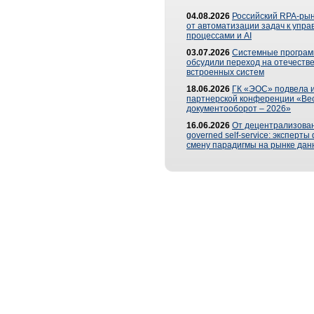
04.08.2026
Российский RPA-рын
от автоматизации задач к упр
процессами и AI
03.07.2026
Системные програ
обсудили переход на отечеств
встроенных систем
18.06.2026
ГК «ЭОС» подвела и
партнерской конференции «Ве
документооборот – 2026»
16.06.2026
От децентрализован
governed self-service: эксперт
смену парадигмы на рынке дан