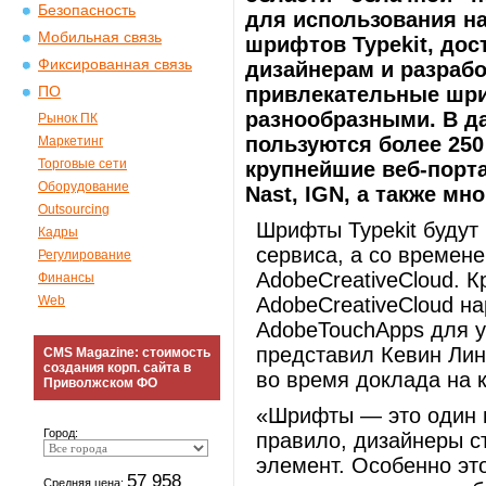
Безопасность
для использования на
Мобильная связь
шрифтов Typekit, дос
Фиксированная связь
дизайнерам и разраб
привлекательные шри
ПО
разнообразными. В д
Рынок ПК
пользуются более 250
Маркетинг
Торговые сети
крупнейшие веб-порта
Оборудование
Nast, IGN, а также мно
Outsourcing
Шрифты Typekit будут 
Кадры
сервиса, а со времене
Регулирование
AdobeCreativeCloud. 
Финансы
Web
AdobeCreativeCloud н
AdobeTouchApps для у
представил Кевин Линч
CMS Magazine: стоимость
создания корп. сайта в
во время доклада на
Приволжском ФО
«Шрифты — это один и
Город:
правило, дизайнеры с
элемент. Особенно это
57 958
Средняя цена: