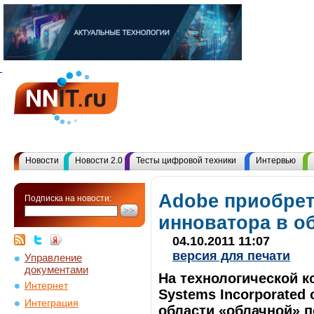
Новости
Новости 2.0
Тесты цифровой техники
Интервью
Adobe приобрета
Подписка на новости:
инноватора в о
04.10.2011 11:07
версия для печати
Управление
документами
На технологической 
Интернет
Systems Incorporated 
Интеграция
области «облачной» 