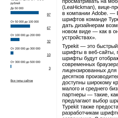
просматривать на моб
рублей
(LeaHickman), вице-п
До 50 000
в компании Adobe. — 
97
шрифтов команде Type
От 50 000 до 100 000
дать дизайнерам возм
67
новом виде — как в он
От 100 000 до 200 000
устройствах».
32
Typekit — это быстры
От 200 000 до 300 000
шрифты в веб-сайты, 
10
шрифты будут отображ
От 300 000 до 500 000
современных браузера
3
лицензированных для 
десятков производите
Все типы сайтов
доступны широкому кр
малого и среднего би
партнеры — такие, ка
предлагают выбор шри
Typekit также предос
разработчикам шрифто