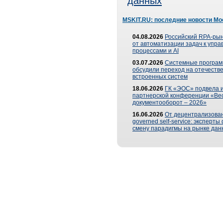
данных
MSKIT.RU: последние новости Мо
04.08.2026
Российский RPA-рын
от автоматизации задач к упр
процессами и AI
03.07.2026
Системные програ
обсудили переход на отечеств
встроенных систем
18.06.2026
ГК «ЭОС» подвела и
партнерской конференции «Ве
документооборот – 2026»
16.06.2026
От децентрализован
governed self-service: эксперт
смену парадигмы на рынке дан