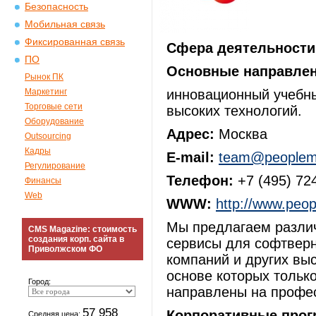
Безопасность
Мобильная связь
Фиксированная связь
Сфера деятельности
ПО
Основные направлен
Рынок ПК
Маркетинг
инновационный учебны
Торговые сети
высоких технологий.
Оборудование
Адрес:
Москва
Outsourcing
Кадры
E-mail:
team@peoplemi
Регулирование
Телефон:
+7 (495) 72
Финансы
Web
WWW:
http://www.peop
Мы предлагаем разли
CMS Magazine: стоимость
создания корп. сайта в
сервисы для софтверн
Приволжском ФО
компаний и других вы
основе которых тольк
Город:
направлены на профес
57 958
Корпоративные про
Средняя цена: