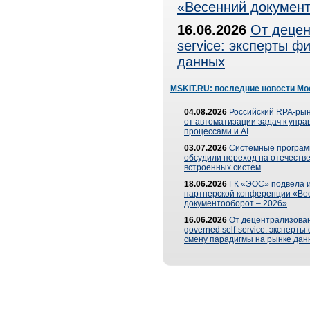
«Весенний документ
16.06.2026
От децен
service: эксперты 
данных
MSKIT.RU: последние новости Мо
04.08.2026
Российский RPA-рын
от автоматизации задач к упр
процессами и AI
03.07.2026
Системные програ
обсудили переход на отечеств
встроенных систем
18.06.2026
ГК «ЭОС» подвела и
партнерской конференции «Ве
документооборот – 2026»
16.06.2026
От децентрализован
governed self-service: эксперт
смену парадигмы на рынке дан