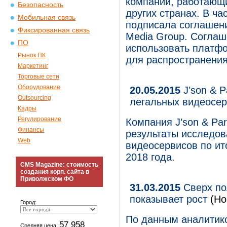
компании, работающи
Безопасность
других странах. В ча
Мобильная связь
подписала соглашени
Фиксированная связь
Media Group. Соглаш
ПО
использовать платфо
Рынок ПК
для распространения
Маркетинг
Торговые сети
Оборудование
20.05.2015
J’son & P
Outsourcing
легальных видеосер
Кадры
Регулирование
Компания J’son & Par
Финансы
результаты исследов
Web
видеосервисов по ито
2018 года.
CMS Magazine: стоимость
создания корп. сайта в
Приволжском ФО
31.03.2015
Сверх по
показывает рост
(Но
Город:
По данным аналитик
57 958
Средняя цена: