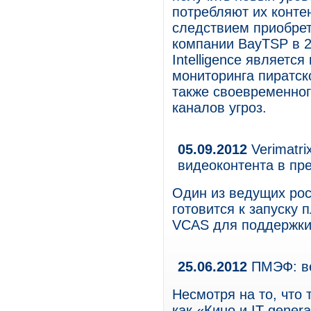
потребляют их конте
следствием приобрет
компании BayTSP в 20
Intelligence являет
мониторинга пиратск
также своевременног
каналов угроз.
05.09.2012
Verimatri
видеоконтента в пр
Один из ведущих рос
готовится к запуску
VCAS для поддержки 
25.06.2012
ПМЭФ: ве
Несмотря на то, что
как «Кино и IT-gener