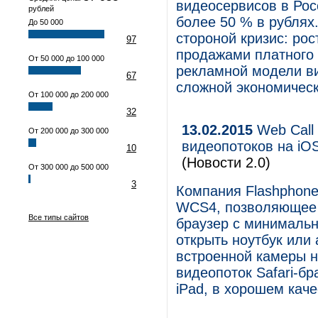
видеосервисов в Рос
рублей
более 50 % в рублях
До 50 000
стороной кризис: ро
97
продажами платного 
От 50 000 до 100 000
рекламной модели ви
67
сложной экономическ
От 100 000 до 200 000
32
13.02.2015
Web Call 
От 200 000 до 300 000
видеопотоков на iO
10
(Новости 2.0)
От 300 000 до 500 000
3
Компания Flashphone
WCS4, позволяющее 
Все типы сайтов
браузер с минимальн
открыть ноутбук или 
встроенной камеры на
видеопоток Safari-б
iPad, в хорошем каче