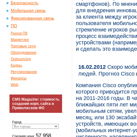
Безопасность
смартфонов). По мнени
для внедрения иннова
Мобильная связь
за клиента между игро
Фиксированная связь
пользователя мобильног
ПО
стремление игроков ры
Рынок ПК
процесс взаимодейств
Маркетинг
устройствами (наприме
Торговые сети
и сделать это взаимод
Оборудование
Outsourcing
Кадры
16.02.2012
Скоро моби
Регулирование
людей. Прогноз Cisco
Финансы
Компания Cisco опубли
Web
которого приводится п
на 2011-2016 годы. В ча
CMS Magazine: стоимость
создания корп. сайта в
ближайших пяти лет ми
Приволжском ФО
мобильным сетям, увели
месяц, или 130 эксабай
Город:
устройств, имеющих во
(мобильных интернет-у
57 958
численность населения
Средняя цена: