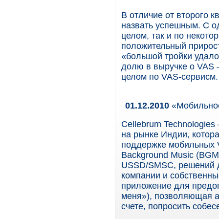
В отличие от второго к
назвать успешным. С о
целом, так и по некот
положительный прирост
«большой тройки удалос
долю в выручке о VAS –
целом по VAS-сервисм.
01.12.2010
«Мобильное
Cellebrum Technologie
на рынке Индии, котора
поддержке мобильных VA
Background Music (BGM, 
USSD/SMSC, решений дл
компании и собственные
приложение для предоп
меня»), позволяющая аб
счете, попросить собес