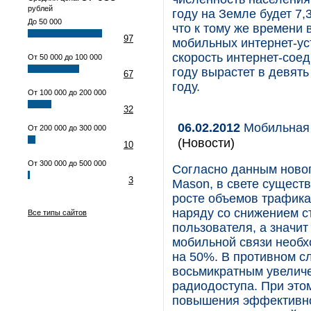
рублей
году на Земле будет 7,
До 50 000
что к тому же времени 
97
мобильных интернет-ус
скорость интернет-соед
От 50 000 до 100 000
году вырастет в девять
67
году.
От 100 000 до 200 000
32
06.02.2012
Мобильная 
От 200 000 до 300 000
(Новости)
10
От 300 000 до 500 000
Согласно данным новог
3
Mason, в свете сущест
росте объемов трафика
наряду со снижением с
Все типы сайтов
пользователя, а значи
мобильной связи необх
на 50%. В противном с
восьмикратным увеличе
радиодоступа. При этом
повышения эффективнос