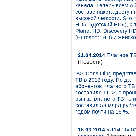
канала. Теперь всем А
составе пакета доступ
высокой четкости. Это
HD», «Детcкий HD»), а
Planet HD, Discovery H
(Eurosport HD) и женск
21.04.2014
Платное ТВ
(Новости)
iKS-Consulting предста
ТВ в 2013 году. По да
абонентов платного ТВ 
составило 11 %, а про
рынка платного ТВ по 
составил 53 млрд рубл
годом почти на 16 %.
18.03.2014
«Дом.ru» н