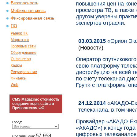
Безопасность
повышения цен на коне
просмотра ТВ, а также 
Мобильная связь
другом уверены практи
Фиксированная связь
экспертов отрасли.
ПО
Рынок ПК
Маркетинг
03.03.2015
«Орион Экс
Торговые сети
(Новости)
Оборудование
Оператор спутникового
Outsourcing
свою платформу телека
Кадры
дистрибуцию на всей те
Регулирование
по счету телеканал д
Финансы
Груп» с платформы опер
Web
CMS Magazine: стоимость
24.12.2014
«АКАДО-Ека
создания корп. сайта в
Приволжском ФО
телеканала, в том чис
Провайдер «АКАДО-Екат
Город:
«АКАДО») к концу года
цифровых телеканалов
57 958
Средняя цена: