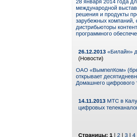
28 января 2014 года д
международной выстав
решения и продукты пр
зарубежных компаний, 
дистрибьюторы контент
программного обеспече
26.12.2013
«Билайн» д
(Новости)
ОАО «ВымпелКом» (бре
открывает десятиднев
Домашнего цифрового 
14.11.2013
МТС в Калу
цифровых телеканал
Страницы:
1
|
2
|
3
|
4