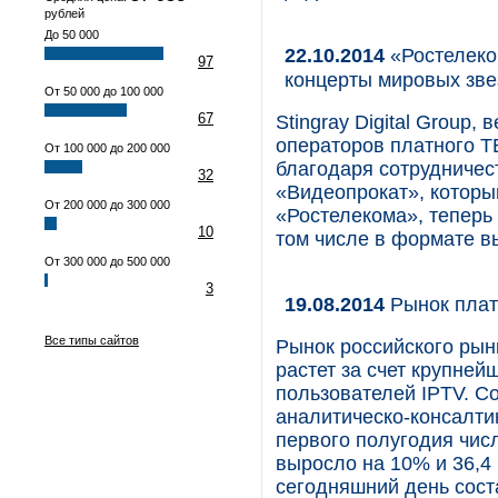
рублей
До 50 000
22.10.2014
«Ростелеком
97
концерты мировых зве
От 50 000 до 100 000
67
Stingray Digital Group
операторов платного Т
От 100 000 до 200 000
благодаря сотрудничес
32
«Видеопрокат», которы
От 200 000 до 300 000
«Ростелекома», теперь
10
том числе в формате вы
От 300 000 до 500 000
3
19.08.2014
Рынок платн
Все типы сайтов
Рынок российского рын
растет за счет крупнейш
пользователей IPTV. С
аналитическо-консалтин
первого полугодия чис
выросло на 10% и 36,4
сегодняшний день сост