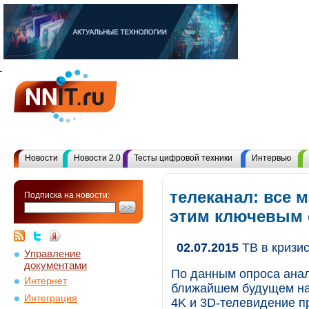
Новости
Новости 2.0
Тесты цифровой техники
Интервью
телеканал: все 
Подписка на новости:
этим ключевым
02.07.2015
ТВ в кризи
Управление
документами
По данным опроса анали
Интернет
ближайшем будущем наи
Интеграция
4K и 3D-телевидение п