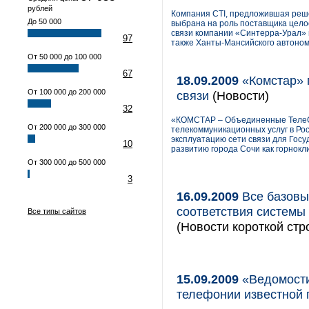
рублей
Компания CTI, предложившая реше
До 50 000
выбрана на роль поставщика цело
связи компании «Синтерра-Урал» 
97
также Ханты-Мансийского автономн
От 50 000 до 100 000
67
18.09.2009
«Комстар» 
От 100 000 до 200 000
связи
(Новости)
32
«КОМСТАР – Объединенные ТелеС
От 200 000 до 300 000
телекоммуникационных услуг в Рос
эксплуатацию сети связи для Госу
10
развитию города Сочи как горнокл
От 300 000 до 500 000
3
16.09.2009
Все базовы
соответствия систем
Все типы сайтов
(Новости короткой стр
15.09.2009
«Ведомости
телефонии известной 