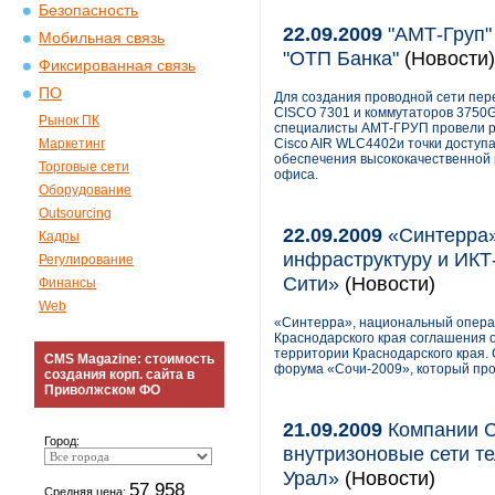
Безопасность
22.09.2009
"АМТ-Груп"
Мобильная связь
"ОТП Банка"
(Новости)
Фиксированная связь
ПО
Для создания проводной сети пе
CISCO 7301 и коммутаторов 3750G.
Рынок ПК
специалисты АМТ-ГРУП провели р
Маркетинг
Cisco AIR WLC4402и точки доступа
обеспечения высококачественной 
Торговые сети
офиса.
Оборудование
Outsourcing
22.09.2009
«Синтерра» 
Кадры
инфраструктуру и ИКТ
Регулирование
Сити»
(Новости)
Финансы
Web
«Синтерра», национальный операт
Краснодарского края соглашения 
территории Краснодарского края.
CMS Magazine: стоимость
форума «Сочи-2009», который про
создания корп. сайта в
Приволжском ФО
21.09.2009
Компании CT
Город:
внутризоновые сети т
Урал»
(Новости)
57 958
Средняя цена: