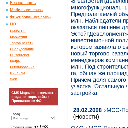
«РеалЭстейтДевелоп
Безопасность
многофункциональны
Мобильная связь
Предполагаемый объе
Фиксированная связь
млн. Наблюдатели п
ПО
оказаться лишним д
Рынок ПК
ЭстейтДевелопмент»
Маркетинг
инвестиционной поли
Торговые сети
котором заявила о с
Оборудование
новый торгово-развл
Outsourcing
менеджеров компании
Кадры
млн. Под строительст
Регулирование
га, общая же площадь
Финансы
Причем доля самого
Web
участка. Остальную 
застройка.
CMS Magazine: стоимость
создания корп. сайта в
Приволжском ФО
28.02.2008
«МСС-Пов
Город:
(Новости)
57 958
Средняя цена: