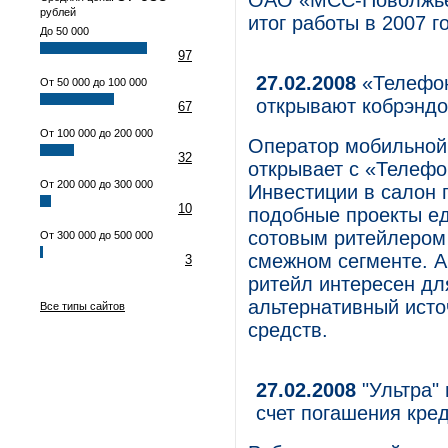
ОАО «МСС-Поволжье»
рублей
итог работы в 2007 го
До 50 000
97
27.02.2008
«Телефон
От 50 000 до 100 000
открывают кобрэнд
67
От 100 000 до 200 000
Оператор мобильной
32
открывает с «Телефо
От 200 000 до 300 000
Инвестиции в салон 
10
подобные проекты ед
сотовым ритейлером
От 300 000 до 500 000
смежном сегменте. А
3
ритейл интересен дл
альтернативный ист
Все типы сайтов
средств.
27.02.2008
"Ультра" 
счет погашения кре