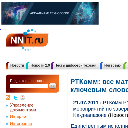
Новости
Новости 2.0
Тесты цифровой техники
Интервью
РТКомм: все ма
Подписка на новости:
ключевым слов
21.07.2011
«РТКомм.РУ
Управление
мероприятий по завер
документами
Ka-диапазоне
(Новост
Интернет
Интеграция
Единственным исполни