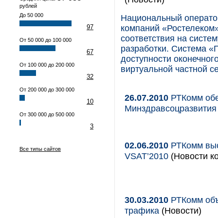
рублей
До 50 000
Национальный операто
97
компаний «Ростелеком»
соответствия на систе
От 50 000 до 100 000
разработки. Система 
67
доступности оконечног
От 100 000 до 200 000
виртуальной частной се
32
От 200 000 до 300 000
26.07.2010
РТКомм обе
10
Минздравсоцразвития
От 300 000 до 500 000
3
02.06.2010
РТКомм выс
Все типы сайтов
VSAT’2010
(Новости ко
30.03.2010
РТКомм объя
трафика
(Новости)