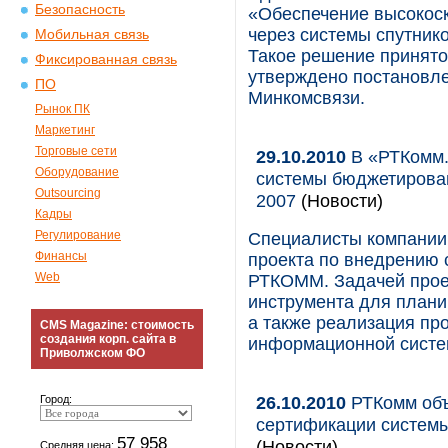
Безопасность
«Обеспечение высокос
через системы спутник
Мобильная связь
Такое решение принято
Фиксированная связь
утверждено постановле
ПО
Минкомсвязи.
Рынок ПК
Маркетинг
Торговые сети
29.10.2010
В «РТКомм.
Оборудование
системы бюджетировани
Outsourcing
2007
(Новости)
Кадры
Регулирование
Специалисты компании 
Финансы
проекта по внедрению 
Web
РТКОММ. Задачей проек
инструмента для плани
а также реализация пр
CMS Magazine: стоимость
создания корп. сайта в
информационной систе
Приволжском ФО
26.10.2010
РТКомм объ
Город:
сертификации системы
57 958
(Новости)
Средняя цена: