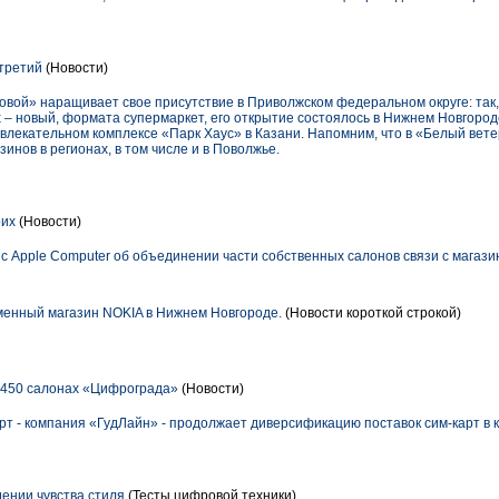
третий
(Новости)
овой» наращивает свое присутствие в Приволжском федеральном округе: так
х – новый, формата супермаркет, его открытие состоялось в Нижнем Новгоро
звлекательном комплексе «Парк Хаус» в Казани. Напомним, что в «Белый ве
зинов в регионах, в том числе и в Поволжье.
оих
(Новости)
 Apple Computer об объединении части собственных салонов связи с магазин
енный магазин NOKIA в Нижнем Новгороде.
(Новости короткой строкой)
1450 салонах «Цифрограда»
(Новости)
рт - компания «ГудЛайн» - продолжает диверсификацию поставок сим-карт в
ении чувства стиля
(Тесты цифровой техники)