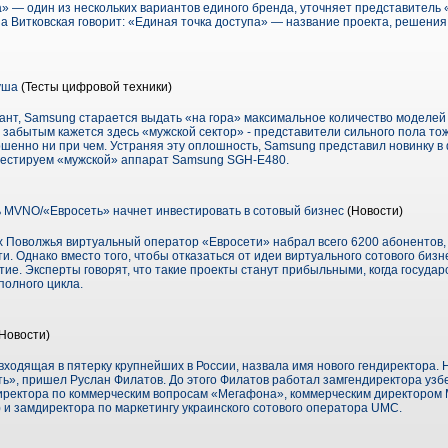
» — один из нескольких вариантов единого бренда, уточняет представитель 
 Витковская говорит: «Единая точка доступа» — название проекта, решения
уша
(Тесты цифровой техники)
гант, Samsung старается выдать «на гора» максимальное количество моделей
о забытым кажется здесь «мужской сектор» - представители сильного пола то
ршенно ни при чем. Устраняя эту оплошность, Samsung представил новинку 
 тестируем «мужской» аппарат Samsung SGH-E480.
MVNO/«Евросеть» начнет инвестировать в сотовый бизнес
(Новости)
х Поволжья виртуальный оператор «Евросети» набрал всего 6200 абонентов, 
. Однако вместо того, чтобы отказаться от идеи виртуального сотового биз
итие. Эксперты говорят, что такие проекты станут прибыльными, когда госуда
полного цикла.
Новости)
 входящая в пятерку крупнейших в России, назвала имя нового гендиректора. 
ь», пришел Руслан Филатов. До этого Филатов работал замгендиректора узбе
иректора по коммерческим вопросам «Мегафона», коммерческим директором 
) и замдиректора по маркетингу украинского сотового оператора UMC.