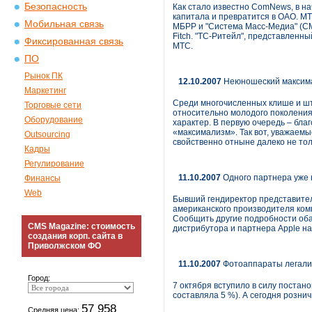
Безопасность
Как стало известно ComNews, в на
капитала и превратится в ОАО. МТС
Мобильная связь
МБРР и "Система Масс-Медиа" (СМ
Fitch. "ТС-Ритейл", представленны
Фиксированная связь
МТС.
ПО
Рынок ПК
12.10.2007
Неюношеский максим
Маркетинг
Среди многочисленных клише и шт
Торговые сети
относительно молодого поколения. 
Оборудование
характер. В первую очередь – бла
«максимализм». Так вот, уважаемы
Outsourcing
свойственно отныне далеко не тол
Кадры
Регулирование
11.10.2007
Одного партнера уже 
Финансы
Web
Бывший гендиректор представитель
американского производителя ком
Сообщить другие подробности оба 
CMS Magazine: стоимость
дистрибутора и партнера Apple на
создания корп. сайта в
Приволжском ФО
11.10.2007
Фотоаппараты легали
Город:
7 октября вступило в силу поста
составляла 5 %). А сегодня розн
57 958
Средняя цена: