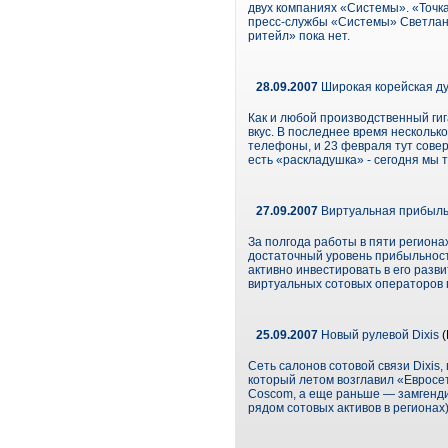
двух компаниях «Системы». «Точка
пресс-службы «Системы» Светлана
ритейл» пока нет.
28.09.2007
Широкая корейская д
Как и любой производственный ги
вкус. В последнее время нескольк
телефоны, и 23 февраля тут сове
есть «раскладушка» - сегодня мы
27.09.2007
Виртуальная прибыль 
За полгода работы в пяти региона
достаточный уровень прибыльности
активно инвестировать в его разв
виртуальных сотовых операторов 
25.09.2007
Новый рулевой Dixis
(
Сеть салонов сотовой связи Dixis,
который летом возглавил «Евросет
Coscom, а еще раньше — замгенд
рядом сотовых активов в регионах