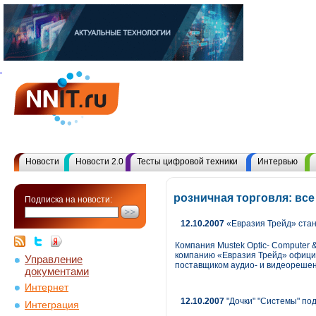
Новости
Новости 2.0
Тесты цифровой техники
Интервью
розничная торговля: вс
Подписка на новости:
12.10.2007
«Евразия Трейд» стан
Компания Mustek Optic- Computer 
компанию «Евразия Трейд» офици
Управление
поставщиком аудио- и видеорешен
документами
Интернет
12.10.2007
"Дочки" "Системы" по
Интеграция