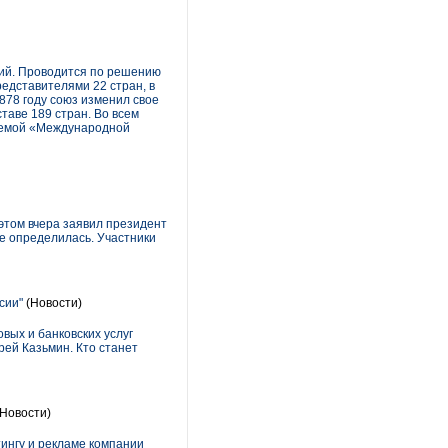
ий. Проводится по решению
редставителями 22 стран, в
878 году союз изменил свое
таве 189 стран. Во всем
ваемой «Международной
 этом вчера заявил президент
не определилась. Участники
сии"
(Новости)
вых и банковских услуг
ей Казьмин. Кто станет
Новости)
ингу и рекламе компании