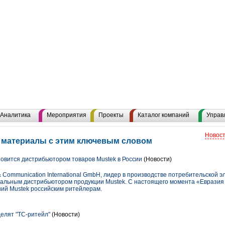
Аналитика
Мероприятия
Проекты
Каталог компаний
Управ
Новост
е материалы с этим ключевым словом
овится дистрибьютором товаров Mustek в России
(Новости)
& Communication International GmbH, лидер в производстве потребительской э
альным дистрибьютором продукции Mustek. С настоящего момента «Евразия
ий Mustek российским ритейлерам.
делят "ТС-ритейл"
(Новости)