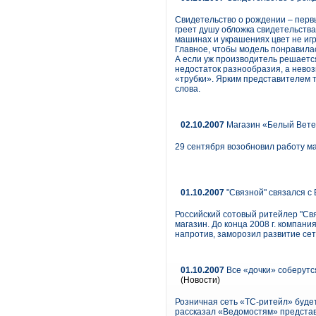
Свидетельство о рождении – первы
греет душу обложка свидетельства:
машинах и украшениях цвет не игр
Главное, чтобы модель понравилась
А если уж производитель решается
недостаток разнообразия, а нево
«трубки». Ярким представителем т
слова.
02.10.2007
Магазин «Белый Ветер
29 сентября возобновил работу м
01.10.2007
"Связной" связался с
Российский сотовый ритейлер "Св
магазин. До конца 2008 г. компани
напротив, заморозил развитие се
01.10.2007
Все «дочки» соберутся
(Новости)
Розничная сеть «ТС-ритейл» будет
рассказал «Ведомостям» представ