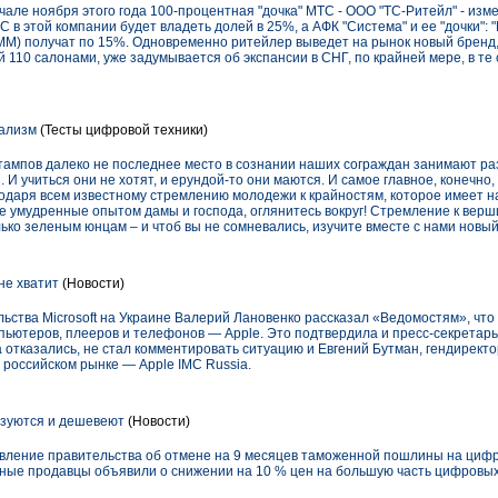
чале ноября этого года 100-процентная "дочка" МТС - ООО "ТС-Ритейл" - изм
 в этой компании будет владеть долей в 25%, а АФК "Система" и ее "дочки": "
М) получат по 15%. Одновременно ритейлер выведет на рынок новый бренд
й 110 салонами, уже задумывается об экспансии в СНГ, по крайней мере, в те 
ализм
(Тесты цифровой техники)
ампов далеко не последнее место в сознании наших сограждан занимают р
И учиться они не хотят, и ерундой-то они маются. И самое главное, конечно,
годаря всем известному стремлению молодежи к крайностям, которое имеет 
е умудренные опытом дамы и господа, оглянитесь вокруг! Стремление к верш
ько зеленым юнцам – и чтоб вы не сомневались, изучите вместе с нами новый
не хватит
(Новости)
ства Microsoft на Украине Валерий Лановенко рассказал «Ведомостям», что
пьютеров, плееров и телефонов — Apple. Это подтвердила и пресс-секретарь
отказались, не стал комментировать ситуацию и Евгений Бутман, гендирект
 российском рынке — Apple IMC Russia.
зуются и дешевеют
(Новости)
новление правительства об отмене на 9 месяцев таможенной пошлины на ци
ичные продавцы объявили о снижении на 10 % цен на большую часть цифровы