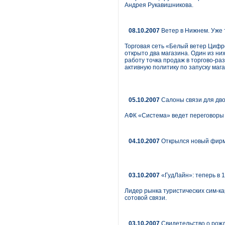
Андрея Рукавишникова.
08.10.2007
Ветер в Нижнем. Уже 
Торговая сеть «Белый ветер Цифр
открыто два магазина. Один из ни
работу точка продаж в торгово-ра
активную политику по запуску мага
05.10.2007
Салоны связи для дв
АФК «Система» ведет переговоры с
04.10.2007
Открылся новый фирм
03.10.2007
«ГудЛайн»: теперь в 
Лидер рынка туристических сим-ка
сотовой связи.
03.10.2007
Свидетельство о рожд