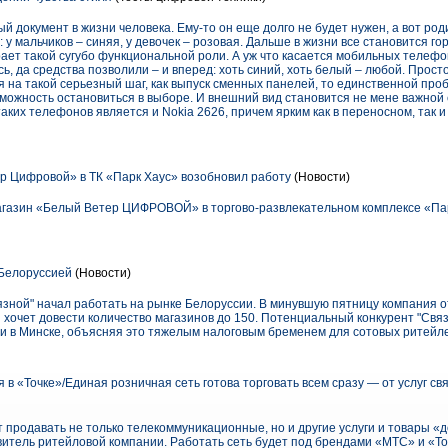
й документ в жизни человека. Ему-то он еще долго не будет нужен, а вот ро
 у мальчиков – синяя, у девочек – розовая. Дальше в жизни все становится го
ает такой сугубо функциональной роли. А уж что касается мобильных телефоно
, да средства позволили – и вперед: хоть синий, хоть белый – любой. Просто
 на такой серьезный шаг, как выпуск сменных панелей, то единственной про
зможность остановиться в выборе. И внешний вид становится не мене важной
аких телефонов является и Nokia 2626, причем ярким как в переносном, так и
 Цифровой» в ТК «Парк Хаус» возобновил работу
(Новости)
агазин «Белый Ветер ЦИФРОВОЙ» в торгово-развлекательном комплексе «Парк
 Белоруссией
(Новости)
язной" начал работать на рынке Белоруссии. В минувшую пятницу компания 
я хочет довести количество магазинов до 150. Потенциальный конкурент "Связ
ти в Минске, объясняя это тяжелым налоговым бременем для сотовых ритейле
 в «Точке»/Единая розничная сеть готова торговать всем сразу — от услуг св
 продавать не только телекоммуникационные, но и другие услуги и товары «
итель ритейловой компании. Работать сеть будет под брендами «МТС» и «То