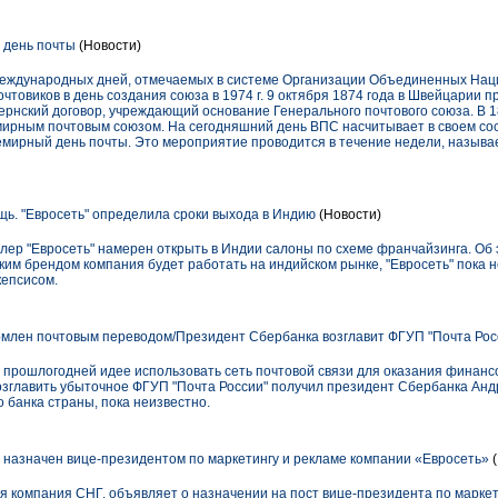
 день почты
(Новости)
 международных дней, отмечаемых в системе Организации Объединенных Нац
чтовиков в день создания союза в 1974 г. 9 октября 1874 года в Швейцарии п
ернский договор, учреждающий основание Генерального почтового союза. В 1
мирным почтовым союзом. На сегодняшний день ВПС насчитывает в своем сос
семирный день почты. Это мероприятие проводится в течение недели, назы
щь. "Евросеть" определила сроки выхода в Индию
(Новости)
ейлер "Евросеть" намерен открыть в Индии салоны по схеме франчайзинга. Об
аким брендом компания будет работать на индийском рынке, "Евросеть" пока 
кепсисом.
млен почтовым переводом/Президент Сбербанка возглавит ФГУП "Почта Рос
прошлогодней идее использовать сеть почтовой связи для оказания финансо
зглавить убыточное ФГУП "Почта России" получил президент Сбербанка Андр
 банка страны, пока неизвестно.
назначен вице-президентом по маркетингу и рекламе компании «Евросеть»
(
я компания СНГ, объявляет о назначении на пост вице-президента по маркет