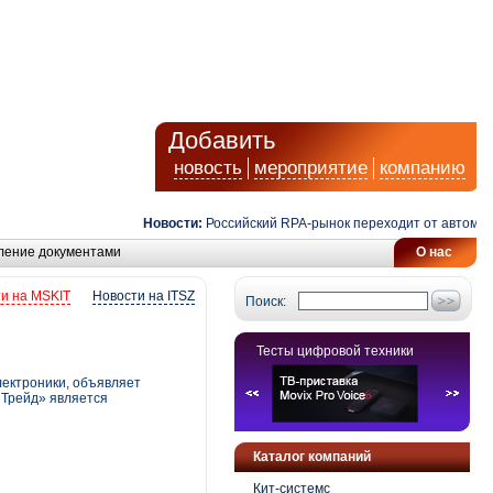
Добавить
новость
мероприятие
компанию
Новости:
Российский RPA-рынок переходит от автоматизаци
ление документами
О нас
и на MSKIT
Новости на ITSZ
Поиск:
Тесты цифровой техники
лектроники, объявляет
 Трейд» является
Каталог компаний
Кит-системс