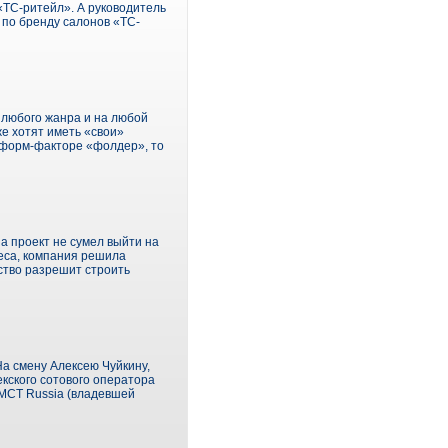
«ТС-ритейл». А руководитель
 по бренду салонов «ТС-
 любого жанра и на любой
же хотят иметь «свои»
в форм-факторе «фолдер», то
а проект не сумел выйти на
неса, компания решила
рство разрешит строить
На смену Алексею Чуйкину,
кского сотового оператора
MCT Russia (владевшей