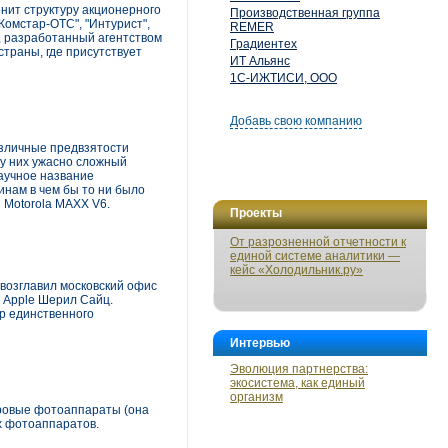
енит структуру акционерного
Производственная группа
Комстар-ОТС", "Интурист",
REMER
, разработанный агентством
Градиентех
страны, где присутствует
ИТ Альянс
1С-ИЖТИСИ, ООО
Добавь свою компанию
азличные предвзятости
 у них ужасно сложный
научное название
инам в чем бы то ни было
 Motorola MAXX V6.
Проекты
От разрозненной отчетности к
единой системе аналитики —
кейс «Холодильник.ру»
 возглавил московский офис
 Apple Шерил Сайц.
ор единственного
Интервью
Эволюция партнерства:
экосистема, как единый
организм
фровые фотоаппараты (она
х фотоаппаратов.