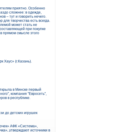
дителям приятно. Особенно
раздо сложнее: в одежде,
в – тут и говорить нечего.
р для творчества есть всегда.
блемой может стать не
 составляющей при покупке
 в прямом смысле этого
 Хаус» (г.Казань).
открыла в Минске первый
ного", компания "Евросеть",
ров в республике.
язи до детских игрушек
дочек» АФК «Система»,
чка», утверждают источники в