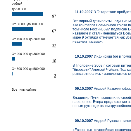
рублей
До 50 000
11.10.2007
В Татарстане пройдет
97
Всемирный день почты - один из
От 50 000 до 100 000
XIV конгресса Всемирного союза по
том числе России, был подписан Б
67
название и стал именоваться Все
мире 9 октября отмечается как В
От 100 000 до 200 000
неделей письма».
32
От 200 000 до 300 000
10.10.2007
Индийский бог в помо
10
В I половине 2008 г. сотовый рит
От 300 000 до 500 000
"Евросети" Алексей Чуйкин. Под к
рынка отнеслись к заявлению со с
3
09.10.2007
Андрей Казьмин офор
Все типы сайтов
Владимир Путин вспомнил о своей 
населению. Вчера предложение во
новым руководителем крупнейшего
09.10.2007
Андрей Рукавишников 
«Евросеть», крупнейшая рознична