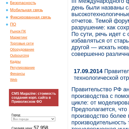
III Международного 
Безопасность
день были названы 
Мобильная связь
высокотехнологичные
Фиксированная связь
отчетов. Темой фору
ПО
разрушение: как сохр
Рынок ПК
По сути, речь идет с
Маркетинг
избавляться от стар
Торговые сети
другой — искать нов
Оборудование
совершенно различн
Outsourcing
Кадры
Регулирование
17.09.2014
Правител
Финансы
технологической от
Web
Правительство РФ а
CMS Magazine: стоимость
производства с помо
создания корп. сайта в
цикле: от моделиров
Приволжском ФО
Предполагается, что
производство более 
Город:
производительность 
57 958
Средняя цена: