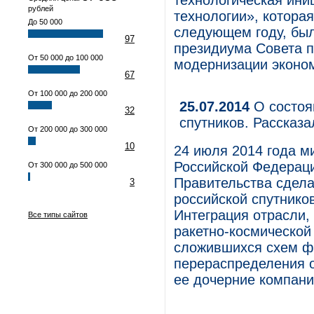
технологическая ин
рублей
технологии», котора
До 50 000
следующем году, был
97
президиума Совета п
От 50 000 до 100 000
модернизации эконом
67
От 100 000 до 200 000
25.07.2014
О состоя
32
спутников. Рассказ
От 200 000 до 300 000
10
24 июля 2014 года м
Российской Федерац
От 300 000 до 500 000
Правительства сдела
3
российской спутнико
Интеграция отрасли,
Все типы сайтов
ракетно-космической
сложившихся схем ф
перераспределения о
ее дочерние компани