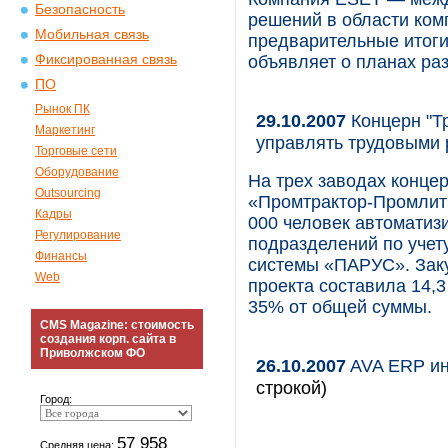
Безопасность
решений в области ком
Мобильная связь
предварительные итоги 
Фиксированная связь
объявляет о планах ра
ПО
Рынок ПК
29.10.2007
Концерн "Тр
Маркетинг
управлять трудовыми 
Торговые сети
Оборудование
На трех заводах конц
Outsourcing
«Промтрактор-Промлит»
Кадры
000 человек автоматиз
Регулирование
подразделений по учет
Финансы
системы «ПАРУС». Зак
Web
проекта составила 14,3
35% от общей суммы.
CMS Magazine: стоимость
создания корп. сайта в
Приволжском ФО
26.10.2007
AVA ERP ин
строкой)
Город:
57 958
Средняя цена: