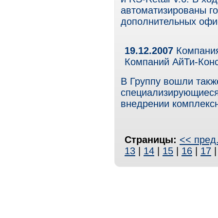
автоматизированы го
дополнительных офи
19.12.2007
Компания
Компаний АйТи-Кон
В Группу вошли такж
специализирующиеся 
внедрении комплекс
Страницы:
<< пред
13
|
14
|
15
|
16
|
17