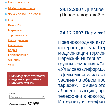
Безопасность
Мобильная связь
24.12.2007
Дневное 
Фиксированная связь
(Новости короткой с
ПО
Рынок ПК
Маркетинг
24.12.2007
Пермский
Торговые сети
Оборудование
Предновогодняя акти
Outsourcing
интернет-доступа Пе
Кадры
модификации тарифн
Регулирование
Пермский Интернет Ц
Финансы
группы компания «С
Web
«Улалсвязьинформ».
«Домком» снизила ст
CMS Magazine: стоимость
увеличила объем пр
создания корп. сайта в
Приволжском ФО
тарифах. Помимо это
абонентов акцию, пр
Город:
телефонии в новогод
Интернету и телефон
57 958
Средняя цена: