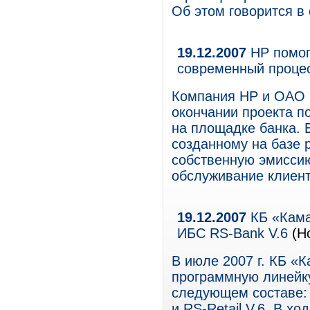
Об этом говорится в
19.12.2007
НР помог
современный проце
Компания НР и ОАО 
окончании проекта п
на площадке банка. 
созданному на базе 
собственную эмиссию
обслуживание клиент
19.12.2007
КБ «Кама
ИБС RS-Bank V.6
(Н
В июле 2007 г. КБ «К
программную линейку
следующем составе: R
и RS-Retail V.6. В х