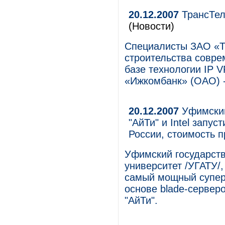
20.12.2007
ТрансТел
(Новости)
Специалисты ЗАО «Т
строительства совре
базе технологии IP V
«Ижкомбанк» (ОАО) -
20.12.2007
Уфимский
"АйТи" и Intel зап
России, стоимость п
Уфимский государст
университет /УГАТУ/,
самый мощный супер
основе blade-сервер
"АйТи".