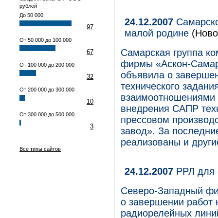
рублей
До 50 000
24.12.2007
Самарско
97
малой родине
(Ново
От 50 000 до 100 000
Самарская группа ко
67
фирмы «Аскон-Самар
От 100 000 до 200 000
объявила о завершен
32
технического задани
От 200 000 до 300 000
взаимоотношениями 
10
внедрения САПР техн
От 300 000 до 500 000
прессовом производ
3
завод». За последни
реализованы и други
Все типы сайтов
24.12.2007
РРЛ для 
Северо-Западный фи
о завершении работ 
радиорелейных линий