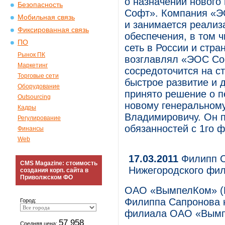
о назначении нового
Безопасность
Софт». Компания «Э
Мобильная связь
и занимается реализ
Фиксированная связь
обеспечения, в том 
ПО
сеть в России и стр
Рынок ПК
возглавлял «ЭОС Соф
Маркетинг
сосредоточится на с
Торговые сети
быстрое развитие и 
Оборудование
принято решение о п
Outsourcing
новому генеральному
Кадры
Владимировичу. Он п
Регулирование
обязанностей с 1го ф
Финансы
Web
17.03.2011
Филипп С
CMS Magazine: стоимость
Нижегородского фи
создания корп. сайта в
Приволжском ФО
ОАО «ВымпелКом» (Б
Филиппа Сапронова 
Город:
филиала ОАО «Вым
57 958
Средняя цена: