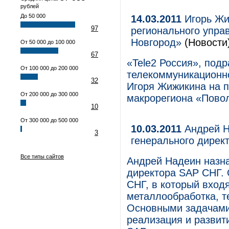
рублей
До 50 000
14.03.2011
Игорь Жи
97
регионального упра
Новгород»
(Новости
От 50 000 до 100 000
67
«Tele2 Россия», под
От 100 000 до 200 000
телекоммуникационно
32
Игоря Жижикина на п
От 200 000 до 300 000
макрорегиона «Повол
10
От 300 000 до 500 000
10.03.2011
Андрей Н
3
генерального дирек
Все типы сайтов
Андрей Надеин назна
директора SAP СНГ. 
СНГ, в который вход
металлообработка, т
Основными задачами
реализация и развит