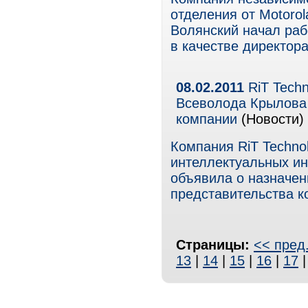
отделения от Motorola
Волянский начал рабо
в качестве директор
08.02.2011
RiT Techn
Всеволода Крылова 
компании
(Новости)
Компания RiT Techno
интеллектуальных ин
объявила о назначен
представительства к
Страницы:
<< пред
13
|
14
|
15
|
16
|
17