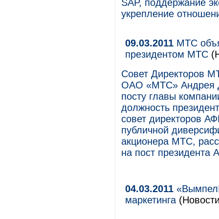
SAP, поддержание эк
укрепление отношени
09.03.2011
МТС объя
президентом МТС
(Н
Совет Директоров МТ
ОАО «МТС» Андрея Д
посту главы компан
должность президент
совет директоров АФ
публичной диверсиф
акционера МТС, рас
на пост президента 
04.03.2011
«ВымпелК
маркетинга
(Новости