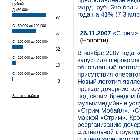
предоставление выде
рублей
млрд. руб. Это боль
До 50 000
года на 41% (7,3 млр
97
От 50 000 до 100 000
26.11.2007
«Стрим».
67
(Новости)
От 100 000 до 200 000
32
В ноябре 2007 года
От 200 000 до 300 000
запустила широкомас
10
обновленный логотип
присутствия операто
От 300 000 до 500 000
Новый логотип являе
3
прежде дочерние ко
под своим брендом (п
Все типы сайтов
мультимедийные усл
«Стрим Мобайл», «Ст
маркой «Стрим». Кр
реорганизацию доче
филиальной структу
филиал зарегистрир