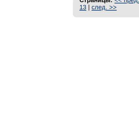
Страницы:
<< пред
13
|
след. >>