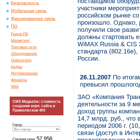
поставщиков оборудо
Безопасность
участники мероприят
Мобильная связь
российском рынке с
Фиксированная связь
произошло. Однако, 
ПО
получили свое разви
Рынок ПК
должны стартовать е
Маркетинг
WiMAX Russia & CIS 
Торговые сети
стандарта (802.16e),
Оборудование
России.
Outsourcing
Кадры
Регулирование
26.11.2007
По итогам
Финансы
превысил прошлогод
Web
ЗАО «Компания Тран
CMS Magazine: стоимость
деятельности за 9 м
создания корп. сайта в
доход группы компан
Приволжском ФО
14,7 млрд. руб., что
периодом 2006 г. (10
Город:
связи (доступ в Инте
57 958
Средняя цена: