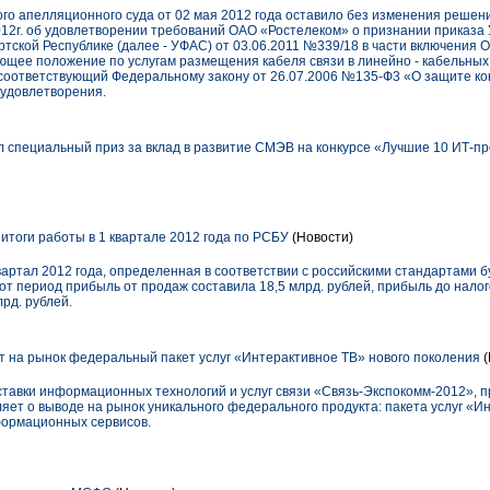
го апелляционного суда от 02 мая 2012 года оставило без изменения решен
2012г. об удовлетворении требований ОАО «Ростелеком» о признании приказ
тской Республике (далее - УФАС) от 03.06.2011 №339/18 в части включения 
щее положение по услугам размещения кабеля связи в линейно - кабельных 
есоответствующий Федеральному закону от 26.07.2006 №135-Ф3 «О защите ко
удовлетворения.
 специальный приз за вклад в развитие СМЭВ на конкурсе «Лучшие 10 ИТ-пр
итоги работы в 1 квартале 2012 года по РСБУ
(Новости)
артал 2012 года, определенная в соответствии с российскими стандартами бу
этот период прибыль от продаж составила 18,5 млрд. рублей, прибыль до нало
лрд. рублей.
 на рынок федеральный пакет услуг «Интерактивное ТВ» нового поколения
(
тавки информационных технологий и услуг связи «Связь-Экспокомм-2012», п
ет о выводе на рынок уникального федерального продукта: пакета услуг «Ин
формационных сервисов.