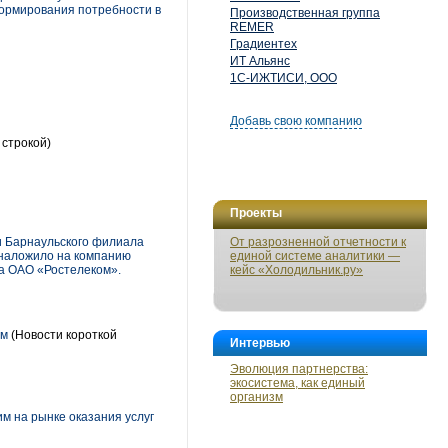
формирования потребности в
Производственная группа
REMER
Градиентех
ИТ Альянс
1С-ИЖТИСИ, ООО
Добавь свою компанию
 строкой)
Проекты
 Барнаульского филиала
От разрозненной отчетности к
наложило на компанию
единой системе аналитики —
а ОАО «Ростелеком».
кейс «Холодильник.ру»
ом
(Новости короткой
Интервью
Эволюция партнерства:
экосистема, как единый
организм
 на рынке оказания услуг