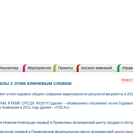
Аналитика
Мероприятия
Проекты
Каталог компаний
Управ
Новост
иалы с этим ключевым словом
ет итоги годового общего собрания акционеров по результатам работы в 201
KM, RTKMP; OTCQX: ROSYY) (далее – «Компания») объявляет итоги Годовог
 Компании в 2011 году (далее - «ГОСА»).
в Нижнем Новгороде первый в Приволжье флагманский центр продаж и обсл
вгороде первый в Приволжском федеральном округе флагманский центр прод