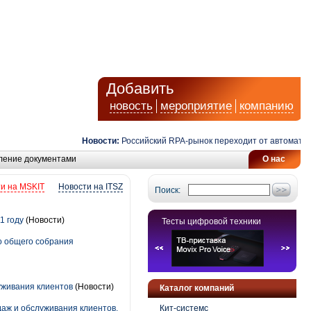
Добавить
новость
мероприятие
компанию
Новости:
Российский RPA-рынок переходит от автоматизации
ление документами
О нас
и на MSKIT
Новости на ITSZ
Поиск:
1 году
(Новости)
Тесты цифровой техники
о общего собрания
уживания клиентов
(Новости)
Каталог компаний
аж и обслуживания клиентов.
Кит-системс