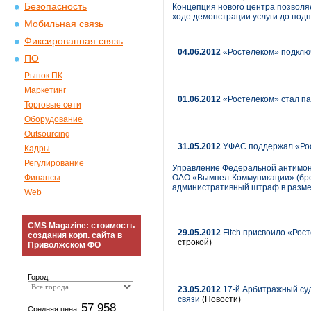
Безопасность
Концепция нового центра позволя
ходе демонстрации услуги до под
Мобильная связь
Фиксированная связь
04.06.2012
«Ростелеком» подклю
ПО
Рынок ПК
Маркетинг
01.06.2012
«Ростелеком» стал па
Торговые сети
Оборудование
Outsourcing
31.05.2012
УФАС поддержал «Рос
Кадры
Регулирование
Управление Федеральной антимон
Финансы
ОАО «Вымпел-Коммуникации» (бре
административный штраф в размер
Web
CMS Magazine: стоимость
29.05.2012
Fitch присвоило «Рос
создания корп. сайта в
строкой)
Приволжском ФО
Город:
23.05.2012
17-й Арбитражный суд
связи
(Новости)
57 958
Средняя цена: