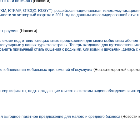
ит итоги по МСФО
(Новости)
KM, RTKMP; OTCQX: ROSYY), российская национальная телекоммуникационн
ности за четвертый квартал и 2011 год по данным консолидированной отчет
ет роуминг
(Новости)
телеком» подготовил специальные предложения для своих мобильных абонент
популярные у наших туристов страны. Теперь входящие для путешественников
анить привычный стиль общения с родными, близкими и друзьями, делясь с 
ил обновления мобильных приложений «Госуслуги»
(Новости короткой строко
л сертификаты, подтверждающие качество системы видеонаблюдения и инте
л выгодное пакетное предложение для малого и среднего бизнеса
(Новости к