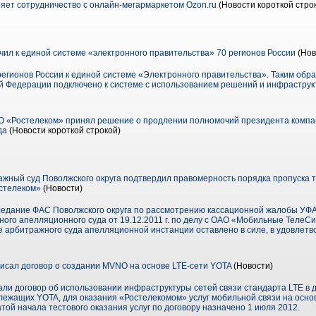
ет сотрудничество с онлайн-мегармаркетом Ozon.ru
(Новости короткой стро
ил к единой системе «электронного правительства» 70 регионов России
(Нов
егионов России к единой системе «Электронного правительства». Таким обр
й Федерации подключено к системе с использованием решений и инфраструк
О «Ростелеком» принял решение о продлении полномочий президента компа
да
(Новости короткой строкой)
ный суд Поволжского округа подтвердил правомерность порядка пропуска т
остелеком»
(Новости)
аседание ФАС Поволжского округа по рассмотрению кассационной жалобы УФ
ого апелляционного суда от 19.12.2011 г. по делу с ОАО «Мобильные ТелеC
 арбитражного суда апелляционной инстанции оставлено в силе, в удовлетв
ал договор о создании MVNO на основе LTE-сети YOTA
(Новости)
ли договор об использовании инфраструктуры сетей связи стандарта LTE в 
ежащих YOTA, для оказания «Ростелекомом» услуг мобильной связи на осно
ой начала тестового оказания услуг по договору назначено 1 июля 2012.