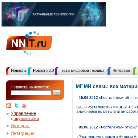
Новости
Новости 2.0
Тесты цифровой техники
Интервью
МГ МН связь: все матер
Подписка на новости:
15.06.2012
«Ростелеком» объявля
ОАО «Ростелеком» (ММВБ-РТС: RT
акционеров по результатам работы
Управление
документами
Интернет
05.06.2012
«Ростелеком» открыл 
Интеграция
«Ростелеком» открыл в Нижнем Но