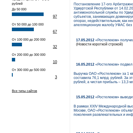
рублей
Постановление 17-ого Арбитражно
Удмуртской Республики от 14.02.
До 50 000
антимонопольной службы по Удмур
97
субъектов, занимающих доминирую
опорах, недействительным, как н
От 50 000 до 100 000
апелляционную жалобу УФАС без 
67
От 100 000 до 200 000
17.05.2012
«Ростелеком» получил
(Новости короткой строкой)
32
От 200 000 до 300 000
10
16.05.2012
«Ростелеком» подвел 
От 300 000 до 500 000
Выручка ОАО «Ростелеком» за 1 кв
3
составила 76,1 млрд. рублей. За 
рублей, а чистая прибыль – 13,3 м
Все типы сайтов
15.05.2012
«Ростелеком» выводит
В рамках XXIV Международной выс
Москве, ОАО «Ростелеком» объявля
поколения развлекательных и ин