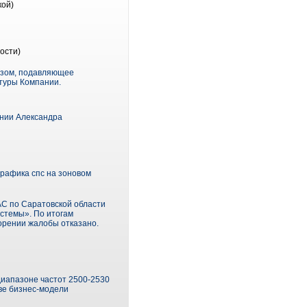
кой)
ости)
азом, подавляющее
туры Компании.
нии Александра
рафика спс на зоновом
АС по Саратовской области
истемы». По итогам
орении жалобы отказано.
диапазоне частот 2500-2530
ве бизнес-модели