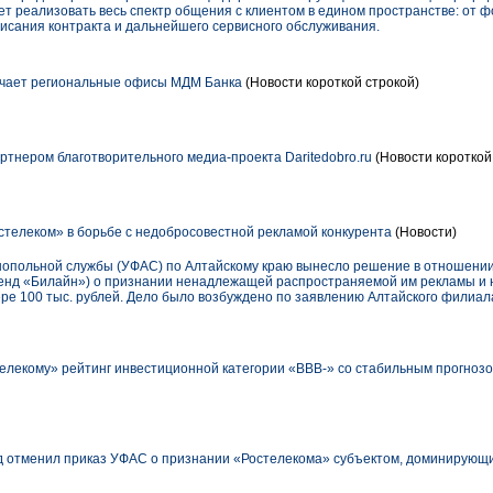
ет реализовать весь спектр общения с клиентом в едином пространстве: от 
писания контракта и дальнейшего сервисного обслуживания.
чает региональные офисы МДМ Банка
(Новости короткой строкой)
ртнером благотворительного медиа-проекта Daritedobro.ru
(Новости короткой
телеком» в борьбе с недобросовестной рекламой конкурента
(Новости)
опольной службы (УФАС) по Алтайскому краю вынесло решение в отношении
нд «Билайн») о признании ненадлежащей распространяемой им рекламы и 
е 100 тыс. рублей. Дело было возбуждено по заявлению Алтайского филиал
телекому» рейтинг инвестиционной категории «ВВВ-» со стабильным прогноз
 отменил приказ УФАС о признании «Ростелекома» субъектом, доминирующим