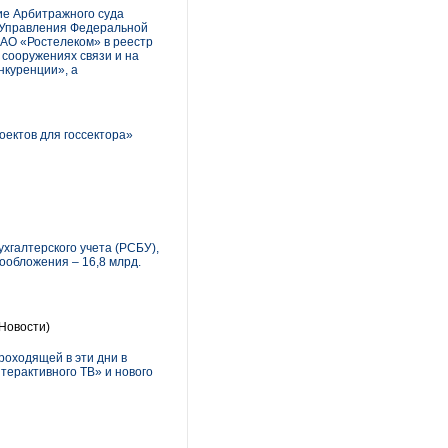
ие Арбитражного суда
а Управления Федеральной
ОАО «Ростелеком» в реестр
сооружениях связи и на
нкуренции», а
оектов для госсектора»
хгалтерского учета (РСБУ),
гообложения – 16,8 млрд.
Новости)
роходящей в эти дни в
терактивного ТВ» и нового