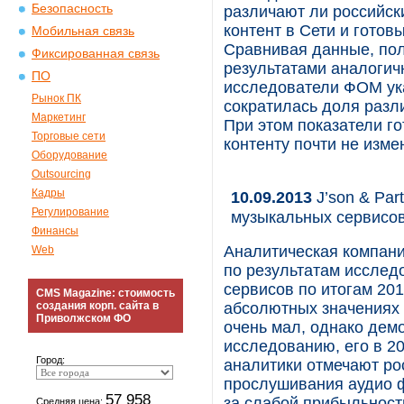
Безопасность
различают ли российск
контент в Сети и гото
Мобильная связь
Сравнивая данные, полу
Фиксированная связь
результатами аналогичн
ПО
исследователи ФОМ ука
Рынок ПК
сократилась доля разл
Маркетинг
При этом показатели го
Торговые сети
контенту почти не изме
Оборудование
Outsourcing
Кадры
10.09.2013
J’son & Par
Регулирование
музыкальных сервисо
Финансы
Аналитическая компания
Web
по результатам иссле
сервисов по итогам 201
CMS Magazine: стоимость
создания корп. сайта в
абсолютных значениях
Приволжском ФО
очень мал, однако дем
исследованию, его в 20
Город:
аналитики отмечают ро
прослушивания аудио ф
57 958
за слабой прибыльност
Средняя цена: