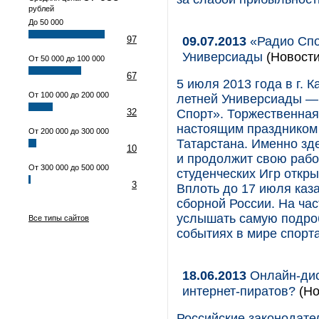
рублей
До 50 000
09.07.2013
«Радио Спор
97
Универсиады
(Новости
От 50 000 до 100 000
67
5 июля 2013 года в г. 
От 100 000 до 200 000
летней Универсиады —
32
Спорт». Торжественная
настоящим праздником 
От 200 000 до 300 000
Татарстана. Именно зд
10
и продолжит свою рабо
От 300 000 до 500 000
студенческих Игр откр
3
Вплоть до 17 июля каз
сборной России. На час
услышать самую подро
Все типы сайтов
событиях в мире спорта
18.06.2013
Онлайн-дис
интернет-пиратов?
(Но
Российские законодате