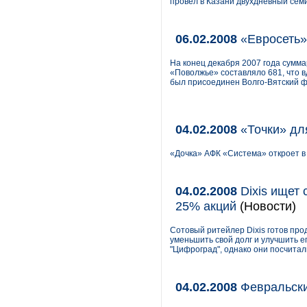
провел в Казани двухдневный сем
06.02.2008
«Евросеть»
На конец декабря 2007 года сумм
«Поволжье» составляло 681, что в
был присоединен Волго-Вятский ф
04.02.2008
«Точки» дл
«Дочка» АФК «Система» откроет в
04.02.2008
Dixis ищет 
25% акций
(Новости)
Сотовый ритейлер Dixis готов про
уменьшить свой долг и улучшить е
"Цифроград", однако они посчитал
04.02.2008
Февральски