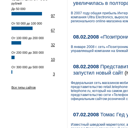
увеличилась в полтор
рублей
До 50 000
В 2007 году общая прибыль Интерн
97
компания Ultra Electronics, вырос
регионального online-магазина ко
От 50 000 до 100 000
67
08.02.2008
«Позитрони
От 100 000 до 200 000
32
В январе 2008 г. сеть «Позитроник
управляющей компании на ближайш
От 200 000 до 300 000
10
08.02.2008
Представит
От 300 000 до 500 000
запустил новый сайт
(
3
Федеральная сеть магазинов моби
представительство retail.telepho
Все типы сайтов
telephonе.ru, который на самом д
представительство сети «Телефон.
официальным сайтом розничной с
07.02.2008
Томас Гед 
Известный шведский маркетолог, 