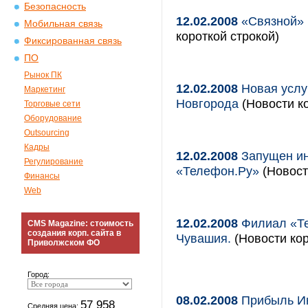
Безопасность
12.02.2008
«Связной» 
Мобильная связь
короткой строкой)
Фиксированная связь
ПО
Рынок ПК
12.02.2008
Новая услу
Маркетинг
Новгорода
(Новости ко
Торговые сети
Оборудование
Outsourcing
Кадры
12.02.2008
Запущен ин
Регулирование
«Телефон.Ру»
(Новост
Финансы
Web
12.02.2008
Филиал «Те
CMS Magazine: стоимость
создания корп. сайта в
Чувашия.
(Новости кор
Приволжском ФО
Город:
08.02.2008
Прибыль Инт
57 958
Средняя цена: