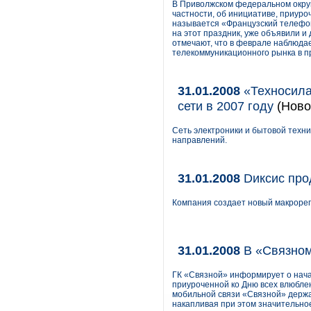
В Приволжском федеральном округе
частности, об инициативе, приуро
называется «Французский телефон
на этот праздник, уже объявили и
отмечают, что в феврале наблюда
телекоммуникационного рынка в п
31.01.2008
«Техносила
сети в 2007 году
(Ново
Сеть электроники и бытовой техни
направлений.
31.01.2008
Dиксис про
Компания создает новый макрорег
31.01.2008
В «Связном
ГК «Связной» информирует о нача
приуроченной ко Дню всех влюбле
мобильной связи «Связной» держа
накапливая при этом значительно