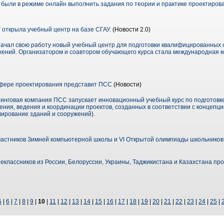
были в режиме онлайн выполнить задания по теории и практике проектирова
ткрыла учебный центр на базе СГАУ.
(Новости 2.0)
 начал свою работу новый учебный центр для подготовки квалифицированных 
ений. Организатором и соавтором обучающего курса стала международная 
фере проектирования представит ПСС
(Новости)
инговая компания ПСС запускает инновационный учебный курс по подготовк
ния, ведения и координации проектов, созданных в соответствии с концепцией
ирование зданий и сооружений).
астников Зимней компьютерной школы и VI Открытой олимпиады школьников
еклассников из России, Белоруссии, Украины, Таджикистана и Казахстана пр
5
|
6
|
7
|
8
|
9
|
10
|
11
|
12
|
13
|
14
|
15
|
16
|
17
|
18
|
19
|
20
|
21
|
22
|
23
|
24
|
25
|