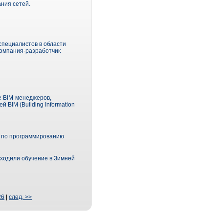
ния сетей.
специалистов в области
компания-разработчик
е BIM-менеджеров,
 BIM (Building Information
 по программированию
оходили обучение в Зимней
26
|
след. >>