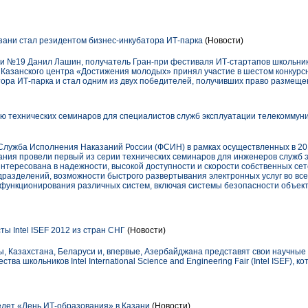
зани стал резидентом бизнес-инкубатора ИТ-парка
(Новости)
зии №19 Данил Лашин, получатель Гран-при фестиваля ИТ-стартапов школьни
 Казанского центра «Достижения молодых» принял участие в шестом конкурс
ора ИТ-парка и стал одним из двух победителей, получивших право размеще
ю технических семинаров для специалистов служб эксплуатации телекомму
ужба Исполнения Наказаний России (ФСИН) в рамках осуществленных в 201
ния провели первый из серии технических семинаров для инженеров служб 
тересована в надежности, высокой доступности и скорости собственных сете
разделений, возможности быстрого развертывания электронных услуг во всех
функционирования различных систем, включая системы безопасности объект
 Intel ISEF 2012 из стран СНГ
(Новости)
ны, Казахстана, Беларуси и, впервые, Азербайджана представят свои научны
тва школьников Intel International Science and Engineering Fair (Intel ISEF), 
едет «День ИТ-образования» в Казани
(Новости)