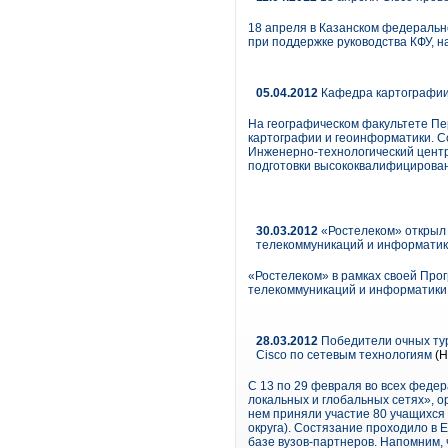
18 апреля в Казанском федеральн
при поддержке руководства КФУ, н
05.04.2012
Кафедра картографии 
На географическом факультете Пе
картографии и геоинформатики. С
Инженерно-технологический центр
подготовки высококвалифицирован
30.03.2012
«Ростелеком» открыл
телекоммуникаций и информати
«Ростелеком» в рамках своей Про
телекоммуникаций и информатики 
28.03.2012
Победители очных тур
Cisco по сетевым технологиям
(Н
С 13 по 29 февраля во всех федер
локальных и глобальных сетях», 
нем приняли участие 80 учащихся
округа). Состязание проходило в Е
базе вузов-партнеров. Напомним, 