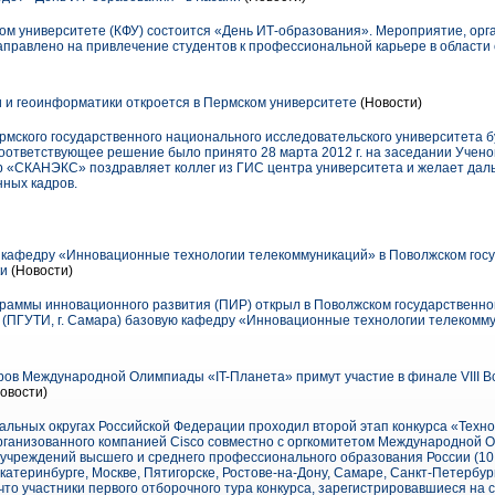
ом университете (КФУ) состоится «День ИТ-образования». Мероприятие, орг
аправлено на привлечение студентов к профессиональной карьере в области 
и геоинформатики откроется в Пермском университете
(Новости)
рмского государственного национального исследовательского университета 
оответствующее решение было принято 28 марта 2012 г. на заседании Учено
 «СКАНЭКС» поздравляет коллег из ГИС центра университета и желает даль
ных кадров.
 кафедру «Инновационные технологии телекоммуникаций» в Поволжском гос
ки
(Новости)
граммы инновационного развития (ПИР) открыл в Поволжском государственн
(ПГУТИ, г. Самара) базовую кафедру «Инновационные технологии телекомм
ов Международной Олимпиады «IT-Планета» примут участие в финале VIII 
овости)
альных округах Российской Федерации проходил второй этап конкурса «Техн
организованного компанией Cisco совместно с оргкомитетом Международной 
 учреждений высшего и среднего профессионального образования России (10
катеринбурге, Москве, Пятигорске, Ростове-на-Дону, Самаре, Санкт-Петербур
что участники первого отборочного тура конкурса, зарегистрировавшиеся на