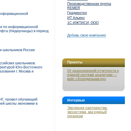
Производственная группа
REMER
Градиентех
 информационной
ИТ Альянс
1С-ИЖТИСИ, ООО
ии по информационной
Делфта (Нидерланды) в период
Добавь свою компанию
и школьников России
Проекты
ссийских школьников.
фектурой Юго-Восточного
От разрозненной отчетности к
зования г. Москва и
единой системе аналитики —
кейс «Холодильник.ру»
НГ, провел обучающий
Интервью
шей школы экономики в
Эволюция партнерства:
экосистема, как единый
организм