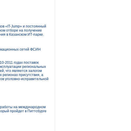
ков «IT-Jump» и постоянный
ном отборе на получение
ния в Казанском ИТ-парке.
никационных сетей ФСИН
0-2011 годах поставок
эксплуатации региональных
й, что является залогом
 регионах присутствия, а
ов уголовно-исправительной
е работы на международном
который пройдет в Питтсбурге