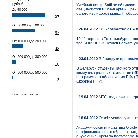
рублей
Учебный центр Softline объявляет
специалистов в Оренбурге и Оренб
До 50 000
одного из лидеров рынка IТ-образ
97
От 50 000 до 100 000
26.04.2012
OCS совместно с НР п
67
10-11 апреля в Екатеринбурге пр
От 100 000 до 200 000
тренинги OCS и Hewlett Packard у
32
От 200 000 до 300 000
23.04.2012
В Беларуси программа
10
В Беларуси студенты заочного от
От 300 000 до 500 000
коммуникационных технологий (ИК
программного обеспечения ПК» (IT
3
Скорины (ГГУ).
Все типы сайтов
19.04.2012
МТС поддержала перв
18.04.2012
Oracle Academy анонс
Академическая инициатива Oracle
профессионального образования, 
обучающие курсы по платформе Jav