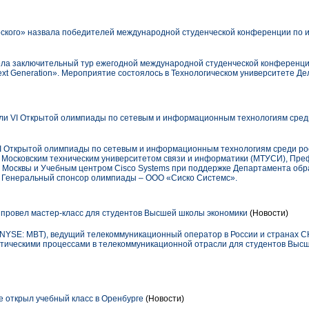
ского» назвала победителей международной студенческой конференции по
ела заключительный тур ежегодной международной студенческой конференц
e Next Generation». Мероприятие состоялось в Технологическом университете 
и VI Открытой олимпиады по сетевым и информационным технологиям сред
VI Открытой олимпиады по сетевым и информационным технологиям среди ро
Московским техническим университетом связи и информатики (МТУСИ), Пре
 Москвы и Учебным центром Cisco Systems при поддержке Департамента обра
. Генеральный спонсор олимпиады – ООО «Сиско Системс».
провел мастер-класс для студентов Высшей школы экономики
(Новости)
YSE: MBT), ведущий телекоммуникационный оператор в России и странах С
стическими процессами в телекоммуникационной отрасли для студентов Выс
ne открыл учебный класс в Оренбурге
(Новости)