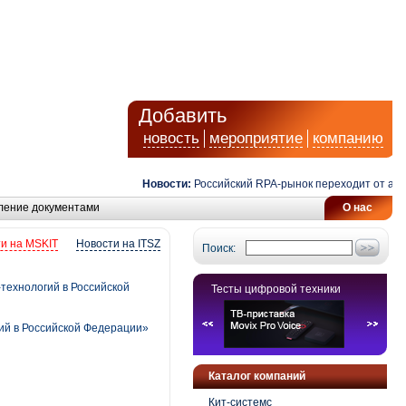
Добавить
новость
мероприятие
компанию
Новости:
Российский RPA-рынок переходит от автомат
ление документами
О нас
и на MSKIT
Новости на ITSZ
Поиск:
ехнологий в Российской
Тесты цифровой техники
ий в Российской Федерации»
Каталог компаний
Кит-системс