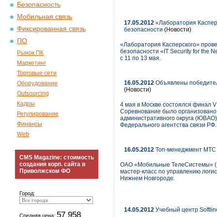
Безопасность
Мобильная связь
17.05.2012
«Лаборатория Каспер
Фиксированная связь
безопасности
(Новости)
ПО
«Лаборатория Касперского» пров
безопасности «IT Security for th
Рынок ПК
с 11 по 13 мая.
Маркетинг
Торговые сети
16.05.2012
Объявлены победител
Оборудование
(Новости)
Outsourcing
Кадры
4 мая в Москве состоялся финал 
Соревнование было организовано 
Регулирование
административного округа (ЮВАО)
Финансы
Федерального агентства связи РФ
Web
16.05.2012
Топ-менеджмент МТС 
CMS Magazine: стоимость
создания корп. сайта в
ОАО «Мобильные ТелеСистемы» (N
Приволжском ФО
мастер-класс по управлению логи
Нижнем Новгороде.
Город:
14.05.2012
Учебный центр Softli
57 958
Средняя цена: