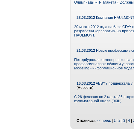
Олимпиады «IT-Планета», должны 
23.03.2012
Компания HAULMONT о
20 марта 2012 года на базе СГАУ
разработки корпоративных прилож
HAULMONT.
21.03.2012
Новую профессию в с
Петербургская инженерно-консалт
профессионалов в области управле
Modeling - информационное модел
16.03.2012
ABBYY поддержала уч
(Новости)
С 26 февраля по 2 марта 86 старш
компьютерной школе (ЗКШ).
Страницы:
<< пред.
|
1
|
2
|
3
|
4
|