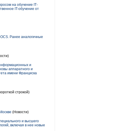
просом на обучение IТ-
твенное IT-обучение от
и OCS. Ранее аналогичные
ости)
 информационных и
новы аппаратного и
итета имени Франциска
короткой строкой)
 Москве
(Новости)
пециального и высшего
огий, включая в нее новые