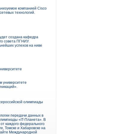
анизуемое компанией Cisco
сетевых технологий.
будет создана кафедра
го совета ПГНИУ.
нейших успехов на ниве
университете
ом университете
уникаций».
Всероссийской олимпиады
ологии передачи данных в
Олимпиады «IT-Планета». В
 от каждого федерального
ге, Томске и Хабаровске на
 сайте Международной