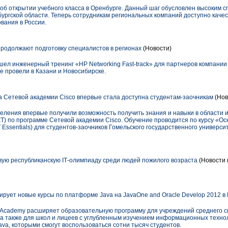
 об открытии учебного класса в Оренбурге. Данный шаг обусловлен высоким с
ургской области. Теперь сотрудникам региональных компаний доступно качес
ования в России.
родолжают подготовку специалистов в регионах
(Новости)
ошел инженерный тренинг «HP Networking Fast-track» для партнеров компани
же провели в Казани и Новосибирске.
 Сетевой академии Cisco впервые стала доступна студентам-заочникам
(Нов
деления впервые получили возможность получить знания и навыки в области
Т) по программе Сетевой академии Cisco. Обучение проводится по курсу «Ос
 Essentials) для студентов-заочников Гомельского государственного универс
ую республиканскую IТ-олимпиаду среди людей пожилого возраста
(Новости 
ирует новые курсы по платформе Java на JavaOne and Oracle Develop 2012 в
 Academy расширяет образовательную программу для учреждений среднего с
а также для школ и лицеев с углубленным изучением информационных технол
a, которыми смогут воспользоваться сотни тысяч студентов.