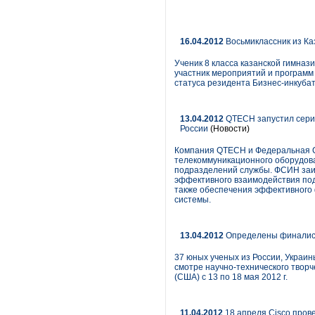
16.04.2012
Восьмиклассник из Ка
Ученик 8 класса казанской гимна
участник мероприятий и программ
статуса резидента Бизнес-инкубат
13.04.2012
QTECH запустил сери
России
(Новости)
Компания QTECH и Федеральная Сл
телекоммуникационного оборудова
подразделений службы. ФСИН заин
эффективного взаимодействия под
также обеспечения эффективного 
системы.
13.04.2012
Определены финалисты
37 юных ученых из России, Украи
смотре научно-технического творчес
(США) с 13 по 18 мая 2012 г.
11.04.2012
18 апреля Cisco пров