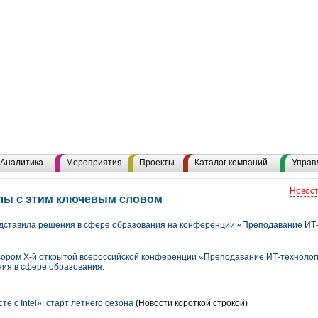
Аналитика
Мероприятия
Проекты
Каталог компаний
Управ
Новост
иалы с этим ключевым словом
ставила решения в сфере образования на конференции «Преподавание ИТ-т
ором X-й открытой всероссийской конференции «Преподавание ИТ-технолог
ия в сфере образования.
е с Intel»: старт летнего сезона
(Новости короткой строкой)