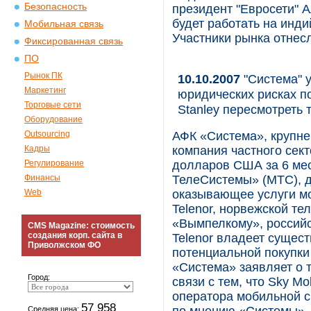
Безопасность
президент "Евросети" 
будет работать на инди
Мобильная связь
Участники рынка отнес
Фиксированная связь
ПО
Рынок ПК
10.10.2007
"Система" у
Маркетинг
юридических рисках п
Торговые сети
Stanley пересмотреть 
Оборудование
Outsourcing
АФК «Система», крупне
Кадры
компания частного сект
Регулирование
долларов США за 6 мес
Финансы
ТелеСистемы» (МТС), 
Web
оказывающее услуги м
Telenor, норвежской т
«Вымпелкому», российс
CMS Magazine: стоимость
создания корп. сайта в
Telenor владеет сущес
Приволжском ФО
потенциальной покупки
«Система» заявляет о 
Город:
связи с тем, что Sky M
оператора мобильной с
57 958
Средняя цена: