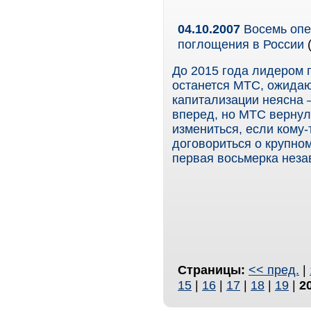
04.10.2007
Восемь опе
поглощения в России
(
До 2015 года лидером 
останется МТС, ожидаю
капитализации неясна
вперед, но МТС вернул
измениться, если кому-
договориться о крупно
первая восьмерка неза
Страницы:
<< пред.
|
15
|
16
|
17
|
18
|
19
|
2