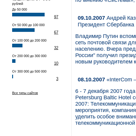
по мнению «Системы»,
рублей
До 50 000
97
09.10.2007
Андрей Каз
Президент Сбербанка 
От 50 000 до 100 000
67
Владимир Путин вспомн
От 100 000 до 200 000
сеть почтовой связи дл
32
населению. Вчера пред
России" получил прези
От 200 000 до 300 000
новым руководителем к
10
От 300 000 до 500 000
08.10.2007
«InterCom 
3
6 - 7 декабря 2007 года
Все типы сайтов
Petersburg Baltic Hote
2007: Телекоммуникаци
мероприятия, компани
уделить особое вниман
телекоммуникационной 