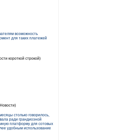
вателям возможность
момент для таких платежей
сти короткой строкой)
Новости)
месяцы столько говорилось,
вала ради грандиозной
ммную платформу для сотовых
олее удобным использование