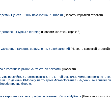
ремии Рунета – 2007 покажут на RuTube.ru
(Новости короткой строкой)
редставлены курсы е-learning
(Новости короткой строкой)
я улучшения качества зашумленных изображений
(Новости короткой строкой)
ра в России/На рынке контекстной рекламы
(Новости)
ним из российских игроков рынка контекстной рекламы. Компания пока не готов
сии. По данным РБК daily, партнером Microsoft станет «Яндекс». Аналитики с
борьбе против Google.
ая европейская сеть профессиональных блогов MyKinda
(Новости короткой с