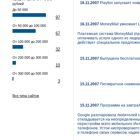
16.11.2007
Playfon запускает нов
рублей
До 50 000
97
16.11.2007
MoneyMail умножает L
От 50 000 до 100 000
67
Платежная система MoneyMail (п
оплачивать услуги одного из лиде
От 100 000 до 200 000
действует специальное предложен
32
От 200 000 до 300 000
15.11.2007
Выпущена бесплатная 
10
От 300 000 до 500 000
3
15.11.2007
Пятикратное снижение
Все типы сайтов
15.11.2007
Программа на завтра/
Google разочаровала любителей га
откладывается на неопределенный
перестройки всего мобильного Ин
телефонов. Устои ниспровергаютс
в телефоне своих сервисов, надее