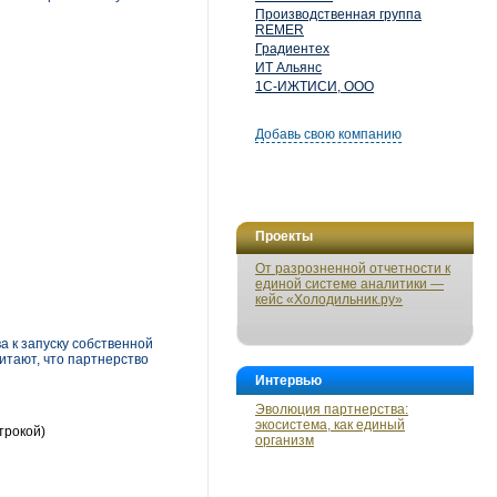
Производственная группа
REMER
Градиентех
ИТ Альянс
1С-ИЖТИСИ, ООО
Добавь свою компанию
Проекты
От разрозненной отчетности к
единой системе аналитики —
кейс «Холодильник.ру»
а к запуску собственной
читают, что партнерство
Интервью
Эволюция партнерства:
экосистема, как единый
трокой)
организм