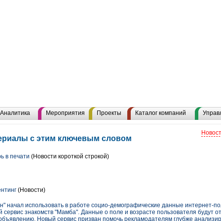
Аналитика
Мероприятия
Проекты
Каталог компаний
Управ
Новост
териалы с этим ключевым словом
ь в печати
(Новости короткой строкой)
ентинг
(Новости)
ун" начал использовать в работе социо-демографические данные интернет-п
сервис знакомств "Мамба". Данные о поле и возрасте пользователя будут от
объявлению. Новый сервис призван помочь рекламодателям глубже анализи