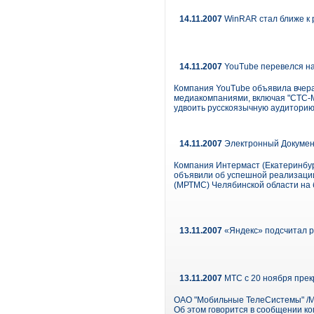
14.11.2007
WinRAR стал ближе к 
14.11.2007
YouTube перевелся на
Компания YouTube объявила вчера
медиакомпаниями, включая "СТС-Ме
удвоить русскоязычную аудиторию п
14.11.2007
Электронный Докумен
Компания Интермаст (Екатеринбур
объявили об успешной реализаци
(МРТМС) Челябинской области на 
13.11.2007
«Яндекс» подсчитал р
13.11.2007
МТС с 20 ноября прек
ОАО "Мобильные ТелеСистемы" /МТ
Об этом говорится в сообщении к