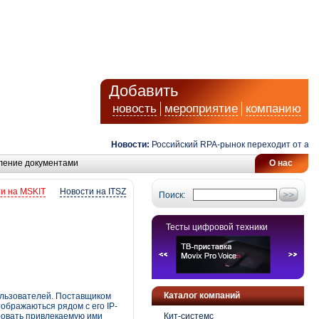
Добавить
новость
мероприятие
компанию
Новости:
Российский RPA-рынок переходит от автома
ление документами
О нас
и на MSKIT
Новости на ITSZ
Поиск:
Тесты цифровой техники
Каталог компаний
ользователей. Поставщиком
ображаються рядом с его IP-
ровать привлекаемую ими
Кит-системс