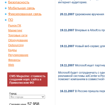
Безопасность
интернет-аудиторию.
Мобильная связь
Фиксированная связь
20.11.2007
Церемонию вручения п
ПО
Рынок ПК
19.11.2007
Впервые в Allsoft.ru п
Маркетинг
Торговые сети
Оборудование
Outsourcing
19.11.2007
Новый веб-сервис дл
Кадры
Регулирование
Финансы
Web
19.11.2007
Microsoft ищет партне
Microsoft будет сотрудничать с од
рекламной системы adCenter в Рос
CMS Magazine: стоимость
поможет компаниям в совместной 
создания корп. сайта в
Приволжском ФО
16.11.2007
В Россию пришла перв
Город:
57 958
Средняя цена: