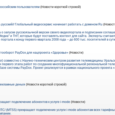
российским пользователям
(Новости короткой строкой)
 русский// Глобальный видеосервис начинает работать с доменом Ru
(Новост
 о запуске русскоязычной версии своего видеопортала и подписании соглаш
диа" и ТНТ, которые будут поставлять контент для сайта. Эксперты считают
ортала к концу первого квартала 2008 года -- до 600 тыс. посетителей в сутк
тооборот PayDox для нацпроекта «Здоровье»
(Новости)
г) совместно с Научно-техническим центром развития телемедицины Уральск
и первого этапа работ по созданию многофункциональной региональной тел
базе системы PayDox. Проект реализуется в рамках национального проекта 
екламные деньги
(Новости короткой строкой)
ращает подключение абонентов к услуге i-mode
(Новости)
С/ (MTSS) прекращает подключение услуги i-mode абонентам всех тарифных 
омпании.