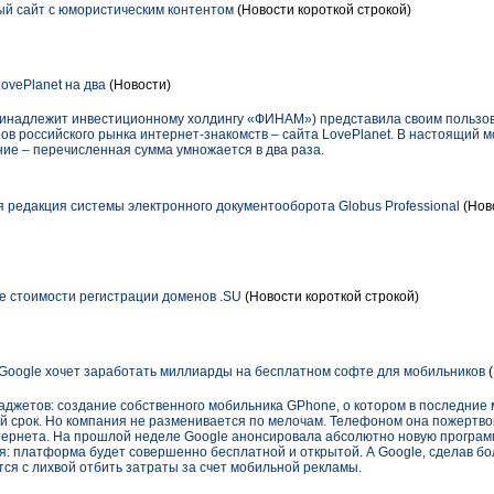
ый сайт с юмористическим контентом
(Новости короткой строкой)
ovePlanet на два
(Новости)
ринадлежит инвестиционному холдингу «ФИНАМ») представила своим пользо
ров российского рынка интернет-знакомств – сайта LovePlanet. В настоящий 
ие – перечисленная сумма умножается в два раза.
редакция системы электронного документооборота Globus Professional
(Ново
 стоимости регистрации доменов .SU
(Новости короткой строкой)
Google хочет заработать миллиарды на бесплатном софте для мобильников
(
джетов: создание собственного мобильника GPhone, о котором в последние 
 срок. Но компания не разменивается по мелочам. Телефоном она пожертво
тернета. На прошлой неделе Google анонсировала абсолютно новую програ
я: платформа будет совершенно бесплатной и открытой. А Google, сделав б
тся с лихвой отбить затраты за счет мобильной рекламы.