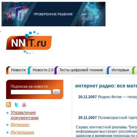
Новости
Новости 2.0
Тесты цифровой техники
Интервью
интернет радио: все ма
Подписка на новости:
20.11.2007
Яндекс.Фотки — тепер
Управление
документами
20.11.2007
Половозрастной тарг
Интернет
Сервис контекстной рекламы "Бег
информации выступает российский 
Интеграция
адресом и временем перехода по 