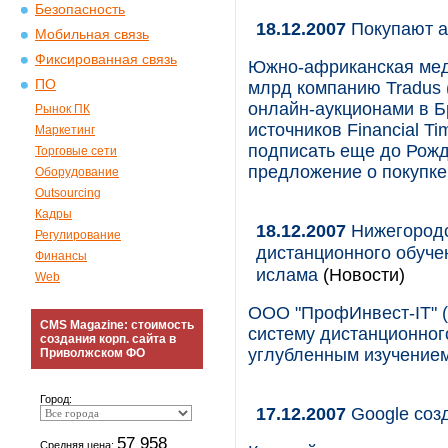
Безопасность
18.12.2007
Покупают а
Мобильная связь
Фиксированная связь
Южно-африканская меди
ПО
млрд компанию Tradus
онлайн-аукционами в Б
Рынок ПК
источников Financial T
Маркетинг
подписать еще до Рожд
Торговые сети
предложение о покупке
Оборудование
Outsourcing
Кадры
18.12.2007
Нижегородс
Регулирование
дистанционного обучен
Финансы
ислама
(Новости)
Web
ООО "ПрофИнвест-IT" (
CMS Magazine: стоимость
систему дистанционног
создания корп. сайта в
углубленным изучением
Приволжском ФО
Город:
17.12.2007
Google созд
57 958
Средняя цена: