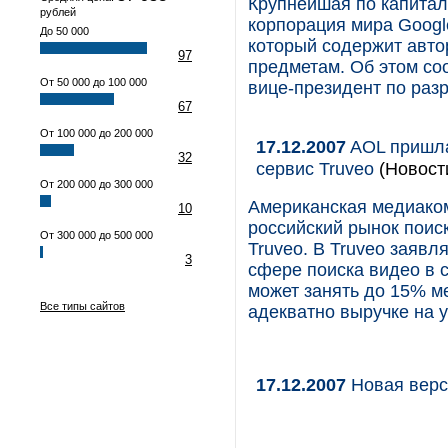
Крупнейшая по капитал
рублей
корпорация мира Google
До 50 000
который содержит авто
97
предметам. Об этом со
От 50 000 до 100 000
вице-президент по раз
67
От 100 000 до 200 000
17.12.2007
AOL пришла
32
сервис Truveo
(Новост
От 200 000 до 300 000
Американская медиаком
10
российский рынок поис
От 300 000 до 500 000
Truveo. В Truveo заявл
3
сфере поиска видео в с
может занять до 15% м
Все типы сайтов
адекватно выручке на у
17.12.2007
Новая верс