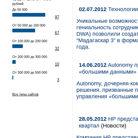
рублей
02.07.2012
Технологии
До 50 000
97
Уникальные возможност
От 50 000 до 100 000
гениальность сотрудни
67
DWA) позволили созда
“Мадагаскар 3” в форм
От 100 000 до 200 000
года.
32
От 200 000 до 300 000
14.06.2012
Autonomy п
10
«большими данными» 
От 300 000 до 500 000
3
Autonomy, дочерняя ко
решения, призванные 
Все типы сайтов
управления «большими 
28.05.2012
HP предста
квартал
(Новости)
Компания HP представи