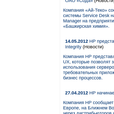
ОАО «Сода»
(Новости
Компания «Ай-Теко» со
системы Service Desk н
Manager на предприят
«Башкирская химия».
14.05.2012
HP предста
Integrity
(Новости)
Компания HP представ
UX, которые позволят 
использования серверо
требовательных прилож
бизнес процессов.
27.04.2012
HP начинае
Компания HP сообщает 
Европе, на Ближнем Во
через дистрибьюторов 