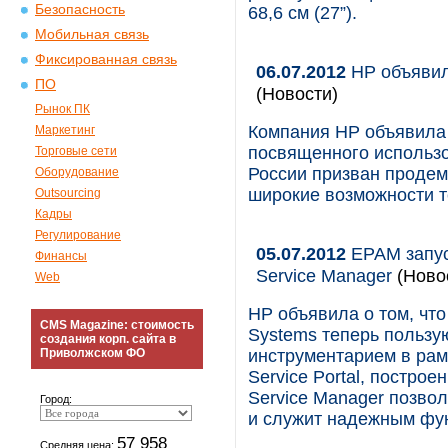
Безопасность
68,6 см (27”).
Мобильная связь
Фиксированная связь
06.07.2012
HP объявил
ПО
(Новости)
Рынок ПК
Компания HP объявила 
Маркетинг
посвященного использо
Торговые сети
России призван продем
Оборудование
широкие возможности т
Outsourcing
Кадры
Регулирование
05.07.2012
EPAM запус
Финансы
Service Manager
(Ново
Web
НР объявила о том, чт
CMS Magazine: стоимость
Systems теперь польз
создания корп. сайта в
Приволжском ФО
инструментарием в рам
Service Portal, постро
Service Manager позво
Город:
и служит надежным фун
57 958
Средняя цена: