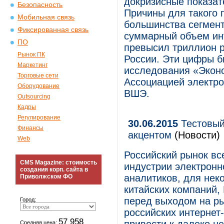
докризисные показат
Безопасность
Причины для такого 
Мобильная связь
большинства сегмент
Фиксированная связь
суммарный объем инт
ПО
превысил триллион р
Рынок ПК
России. Эти цифры б
Маркетинг
исследования «Эконо
Торговые сети
Ассоциацией электр
Оборудование
ВШЭ.
Outsourcing
Кадры
Регулирование
30.06.2015
Тестовый
Финансы
акцентом
(Новости)
Web
Российский рынок вс
CMS Magazine: стоимость
индустрии электронн
создания корп. сайта в
аналитиков, для неко
Приволжском ФО
китайских компаний,
перед выходом на ры
Город:
российских интернет
57 958
Средняя цена: