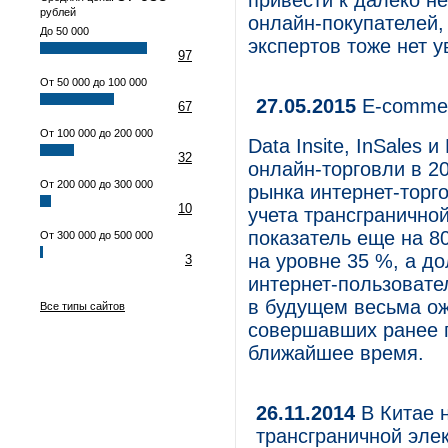
привести к далеко н
рублей
онлайн-покупателей,
До 50 000
экспертов тоже нет у
97
От 50 000 до 100 000
27.05.2015
E-commer
67
От 100 000 до 200 000
Data Insite, InSales
32
онлайн-торговли в 2
От 200 000 до 300 000
рынка интернет-торго
10
учета трансграничной
показатель еще на 80
От 300 000 до 500 000
на уровне 35 %, а д
3
интернет-пользовате
в будущем весьма ож
Все типы сайтов
совершавших ранее п
ближайшее время.
26.11.2014
В Китае 
трансграничной эле