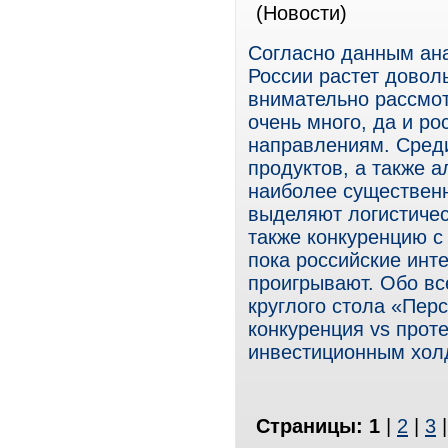
(Новости)
Согласно данным ана
России растет довол
внимательно рассмот
очень много, да и ро
направлениям. Среди
продуктов, а также а
наиболее существен
выделяют логистичес
также конкуренцию с
пока российские инт
проигрывают. Обо вс
круглого стола «Перс
конкуренция vs прот
инвестиционным хол
Страницы:
1
|
2
|
3