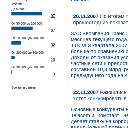
рублей
До 50 000
26.11.2007
По итогам т
97
прошлогодние показат
От 50 000 до 100 000
67
ЗАО «Компания ТрансТе
От 100 000 до 200 000
месяцев текущего года
ТТК за 3 квартала 2007 
32
больше по сравнению с 
От 200 000 до 300 000
Доходы от оказания усл
10
частные сети и предос
От 300 000 до 500 000
составили 10,3 млрд. р
3
предыдущего года на 41
Все типы сайтов
22.11.2007
Разошлись в
хотят конкурировать в
Основные конкуренты н
Telecom и "Комстар" - н
делает ставку на корпо
видит большой потенци