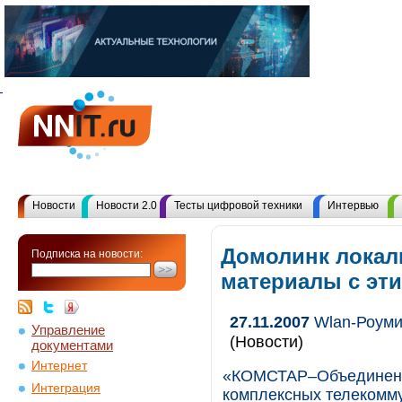
Новости
Новости 2.0
Тесты цифровой техники
Интервью
Домолинк локал
Подписка на новости:
материалы с эт
27.11.2007
Wlan-Роуми
Управление
(Новости)
документами
Интернет
«КОМСТАР–Объединенн
Интеграция
комплексных телекомму