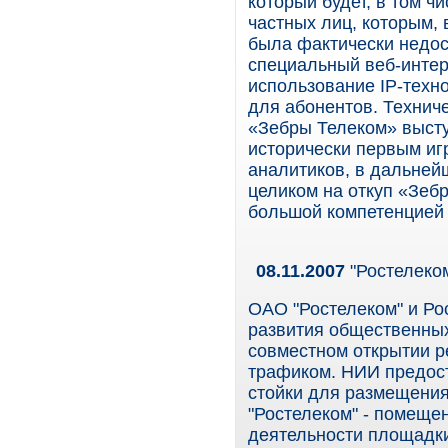
который будет, в том ч
частных лиц, которым, 
была фактически недос
специальный веб-интер
использование IP-техно
для абонентов. Технич
«Зебры Телеком» высту
исторически первым иг
аналитиков, в дальнейш
целиком на откуп «Зеб
большой компетенцией 
08.11.2007
"Ростелеко
ОАО "Ростелеком" и Ро
развития общественны
совместном открытии р
трафиком. НИИ предост
стойки для размещения
"Ростелеком" - помещен
деятельности площадк