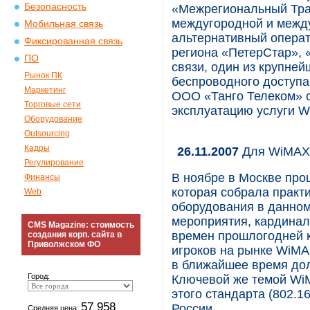
Безопасность
«Межрегиональный Тра
междугородной и межд
Мобильная связь
альтернативный опера
Фиксированная связь
региона «ПетерСтар»,
ПО
связи, один из крупне
Рынок ПК
беспроводного доступа
Маркетинг
ООО «Танго Телеком» о
Торговые сети
эксплуатацию услуги 
Оборудование
Outsourcing
Кадры
26.11.2007
Для WiMAX 
Регулирование
В ноябре в Москве про
Финансы
которая собрала практ
Web
оборудования в данном
мероприятия, кардинал
CMS Magazine: стоимость
времен прошлогодней 
создания корп. сайта в
Приволжском ФО
игроков на рынке WiMAX
в ближайшее время дол
Город:
Ключевой же темой WiM
этого стандарта (802.1
57 958
России.
Средняя цена: