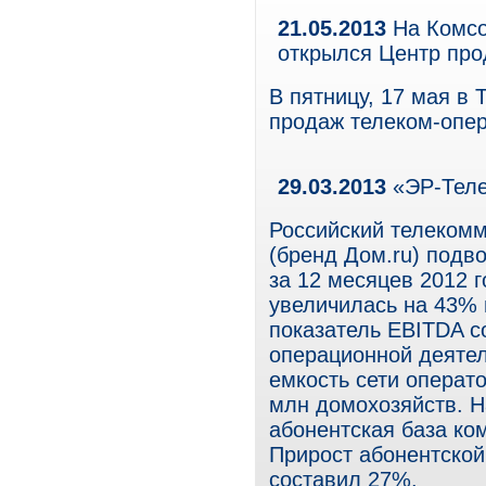
21.05.2013
На Комсо
открылся Центр про
В пятницу, 17 мая в
продаж телеком-опер
29.03.2013
«ЭР-Теле
Российский телеком
(бренд Дом.ru) подв
за 12 месяцев 2012 г
увеличилась на 43% 
показатель EBITDA с
операционной деятел
емкость сети операт
млн домохозяйств. Н
абонентская база ко
Прирост абонентско
составил 27%.