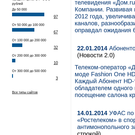
телевидения «Дом.ru
рублей
Компании. Развивая 
До 50 000
2012 года, увеличив
97
каналов, разнообрази
От 50 000 до 100 000
оправдал ожидания 
67
От 100 000 до 200 000
22.01.2014
Абоненто
32
(Новости 2.0)
От 200 000 до 300 000
10
Телеком-оператор «Д
От 300 000 до 500 000
моде Fashion One HD
3
Каждый Абонент HD-т
обладателем одного 
Все типы сайтов
посещение салона кр
14.01.2014
УФАС по 
«Ростелеком» в спо
антимонопольного з
строкой)