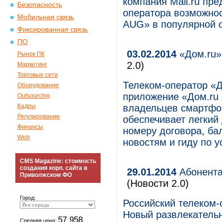
компания Mail.ru пр
Безопасность
оператора возможнос
Мобильная связь
AUG» в популярной о
Фиксированная связь
ПО
03.02.2014
«Дом.ru»
Рынок ПК
2.0)
Маркетинг
Торговые сети
Телеком-оператор «Д
Оборудование
приложение «Дом.ru 
Outsourcing
Кадры
владельцев смартфон
Регулирование
обеспечивает легкий
Финансы
номеру договора, ба
Web
новостям и гиду по у
CMS Magazine: стоимость
создания корп. сайта в
29.01.2014
Абонента
Приволжском ФО
(Новости 2.0)
Город:
Российский телеком-
Новый развлекатель
57 958
Средняя цена: