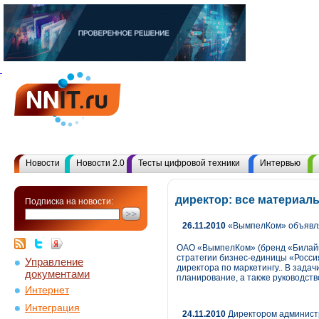
Новости
Новости 2.0
Тесты цифровой техники
Интервью
директор: все материал
Подписка на новости:
26.11.2010
«ВымпелКом» объявля
ОАО «ВымпелКом» (бренд «Билайн
стратегии бизнес-единицы «Росси
Управление
директора по маркетингу.. В зада
документами
планирование, а также руководство
Интернет
Интеграция
24.11.2010
Директором админист