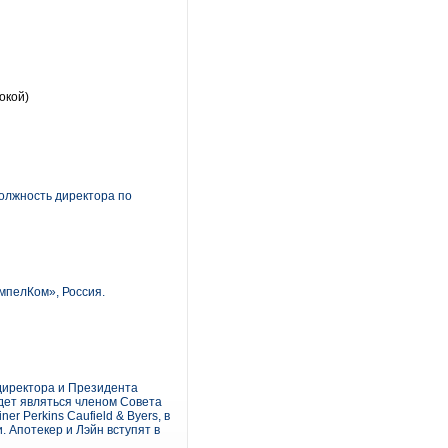
окой)
олжность директора по
мпелКом», Россия.
 директора и Президента
дет являться членом Совета
r Perkins Caufield & Byers, в
 Апотекер и Лэйн вступят в