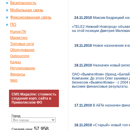
Безопасность
Мобильная связь
Фиксированная связь
24.11.2010
Максим Бедрицкий на
ПО
«TELE2 Нижний Новгород» объявля
на этой позиции Дмитрия Милован
Рынок ПК
Маркетинг
Торговые сети
19.11.2010
Новое назначение в к
Оборудование
Outsourcing
Кадры
18.11.2010
Назначен новый реги
Регулирование
Финансы
ОАО «ВымпелКом» (бренд «Билайн
Компании. До этого Олег занимал
Web
бизнесом «ВымпелКома» - с 2004 г
высокие финансовые результаты.
CMS Magazine: стоимость
создания корп. сайта в
Приволжском ФО
17.11.2010
В АйТи назначен фин
Город:
16.11.2010
«Старый» новый топ-
57 958
Средняя цена: