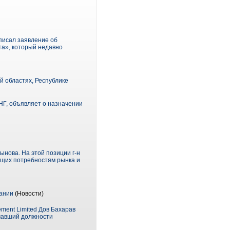
писал заявление об
та», который недавно
 областях, Республике
Г, объявляет о назначении
нова. На этой позиции г-н
ющих потребностям рынка и
пании
(Новости)
ment Limited Дов Бахарав
нимавший должности