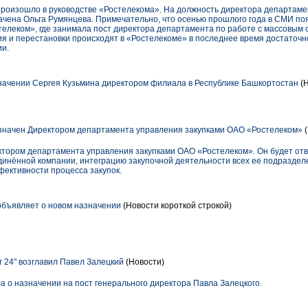
роизошло в руководстве «Ростелекома». На должность директора департам
чена Ольга Румянцева. Примечательно, что осенью прошлого года в СМИ по
стелеком», где занимала пост директора департамента по работе с массовым
я и перестановки происходят в «Ростелекоме» в последнее время достаточно
ии.
ачении Сергея Кузьмина директором филиала в Республике Башкортостан
(Н
значен Директором департамента управления закупками ОАО «Ростелеком»
(
тором департамента управления закупками ОАО «Ростелеком». Он будет отв
динённой компании, интеграцию закупочной деятельности всех ее подразде
фективности процесса закупок.
 объявляет о новом назначении
(Новости короткой строкой)
 24" возглавил Павел Залецкий
(Новости)
а о назначении на пост генерального директора Павла Залецкого.