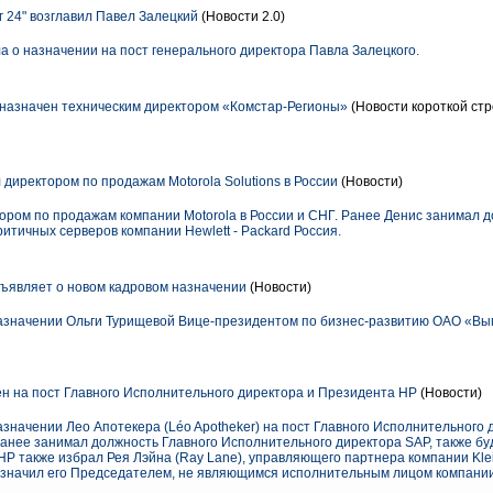
 24" возглавил Павел Залецкий
(Новости 2.0)
а о назначении на пост генерального директора Павла Залецкого.
назначен техническим директором «Комстар-Регионы»
(Новости короткой стр
директором по продажам Motorola Solutions в России
(Новости)
ором по продажам компании Motorola в России и СНГ. Ранее Денис занимал д
тичных серверов компании Hewlett - Packard Россия.
являет о новом кадровом назначении
(Новости)
значении Ольги Турищевой Вице-президентом по бизнес-развитию ОАО «Вы
н на пост Главного Исполнительного директора и Президента HP
(Новости)
значении Лео Апотекера (Léo Apotheker) на пост Главного Исполнительного
ранее занимал должность Главного Исполнительного директора SAP, также бу
Р также избрал Рея Лэйна (Ray Lane), управляющего партнера компании Kleine
назначил его Председателем, не являющимся исполнительным лицом компании.