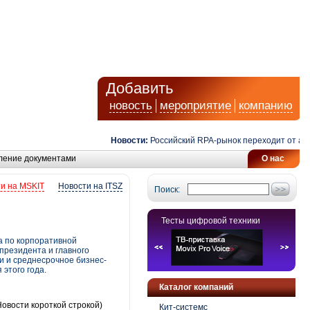
Добавить
новость
мероприятие
компанию
Новости:
Российский RPA-рынок переходит от автома
ление документами
О нас
и на MSKIT
Новости на ITSZ
Поиск:
Тесты цифровой техники
а по корпоративной
президента и главного
и и среднесрочное бизнес-
 этого года.
Каталог компаний
овости короткой строкой)
Кит-системс