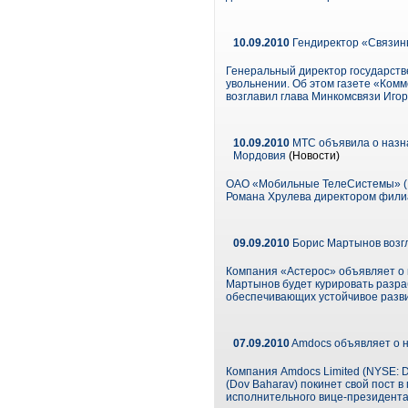
10.09.2010
Гендиректор «Связинв
Генеральный директор государств
увольнении. Об этом газете «Комм
возглавил глава Минкомсвязи Игор
10.09.2010
МТС объявила о назна
Мордовия
(Новости)
ОАО «Мобильные ТелеСистемы» (N
Романа Хрулева директором филиа
09.09.2010
Борис Мартынов возгл
Компания «Астерос» объявляет о 
Мартынов будет курировать разра
обеспечивающих устойчивое разви
07.09.2010
Amdocs объявляет о н
Компания Amdocs Limited (NYSE: 
(Dov Baharav) покинет свой пост в
исполнительного вице-президента