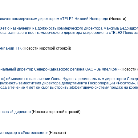
значен коммерческим директором «TELE2 Нижний Новгород»
(Новости)
ет о назначении на должность коммерческого директора Максима Бедрицког
ова, занявшего пост коммерческого директора макрорегиона «TELE2 Поволжь
омпании ТТК
(Новости короткой строкой)
ональный директор Северо-Кавказского региона ОАО «ВымпелКом»
(Новости)
») объявляет о назначении Олега Нуднова региональным директором Северо
 должность заместителя директора департамента Госкорпорации «Росатом». 
ода в течение 4 лет он смог выстроить эффективную систему продаж на корп
ансовый директор
(Новости короткой строкой)
менеджер в «Ростелекоме»
(Новости)