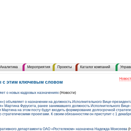
Аналитика
Мероприятия
Проекты
Каталог компаний
Управ
Новост
ы с этим ключевым словом
ет о новых кадровых назначениях
(Новости)
») объявляет о назначении на должность Исполнительного Вице-президент
я» Мартина Фурусета, ранее занимавшего должность Исполнительного Вице-
чи Мартина на этом посту будут входить формирование долгосрочной стратеги
 стратегическими проектами. К своим обязанностям он приступит с 1 декабря
ративного департамента ОАО «Ростелеком» назначена Надежда Моисеева
(Н