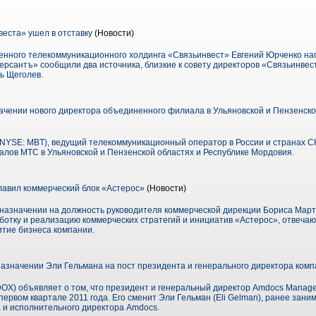
еста» ушел в отставку
(Новости)
енного телекоммуникационного холдинга «Связьинвест» Евгений Юрченко на
ерсантъ» сообщили два источника, близкие к совету директоров «Связьинвес
ь Щеголев.
чении нового директора объединенного филиала в Ульяновской и Пензенской
YSE: MBT), ведущий телекоммуникационный оператор в России и странах СН
лов МТС в Ульяновской и Пензенской областях и Республике Мордовия.
авил коммерческий блок «Астерос»
(Новости)
назначении на должность руководителя коммерческой дирекции Бориса Марты
ботку и реализацию коммерческих стратегий и инициатив «Астерос», отвеча
тие бизнеса компании.
азначении Эли Гельмана на пост президента и генерального директора ком
DOX) объявляет о том, что президент и генеральный директор Amdocs Manage
 первом квартале 2011 года. Его сменит Эли Гельман (Eli Gelman), ранее за
 и исполнительного директора Amdocs.