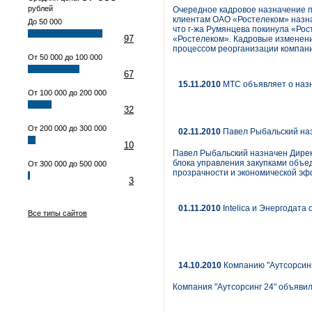
рублей
Очередное кадровое назначение п
клиентам ОАО «Ростелеком» назна
До 50 000
что г-жа Румянцева покинула «Ро
97
«Ростелеком». Кадровые изменени
процессом реорганизации компан
От 50 000 до 100 000
67
15.11.2010
МТС объявляет о назн
От 100 000 до 200 000
32
От 200 000 до 300 000
02.11.2010
Павел Рыбальский на
10
Павел Рыбальский назначен Дирек
блока управления закупками объе
От 300 000 до 500 000
прозрачности и экономической эф
3
01.11.2010
Intelica и Энергодата
Все типы сайтов
14.10.2010
Компанию "Аутсорсинг
Компания "Аутсорсинг 24" объявил