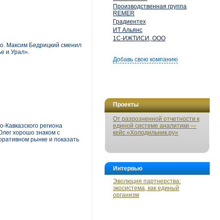
Производственная группа
REMER
Градиентех
ИТ Альянс
1С-ИЖТИСИ, ООО
о. Максим Бедрицкий сменил
е и Урал».
Добавь свою компанию
Проекты
От разрозненной отчетности к
-Кавказского региона
единой системе аналитики —
Олег хорошо знаком с
кейс «Холодильник.ру»
оративном рынке и показать
Интервью
Эволюция партнерства:
экосистема, как единый
организм