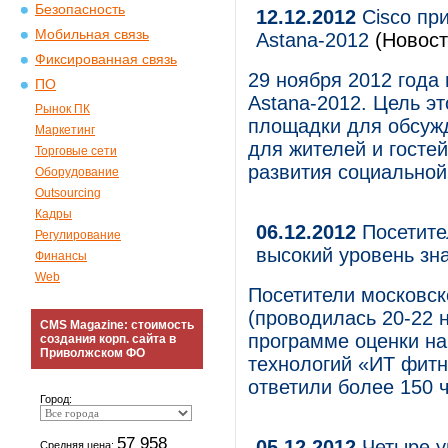
Безопасность
12.12.2012
Cisco пр
Мобильная связь
Astana-2012
(Новост
Фиксированная связь
29 ноября 2012 года
ПО
Astana-2012. Цель э
Рынок ПК
площадки для обсужд
Маркетинг
для жителей и гостей
Торговые сети
развития социальной
Оборудование
Outsourcing
Кадры
06.12.2012
Посетите
Регулирование
высокий уровень зн
Финансы
Web
Посетители московск
(проводилась 20-22 
CMS Magazine: стоимость
программе оценки н
создания корп. сайта в
Приволжском ФО
технологий «ИТ фитн
ответили более 150 ч
Город:
57 958
05.12.2012
Четыре у
Средняя цена: