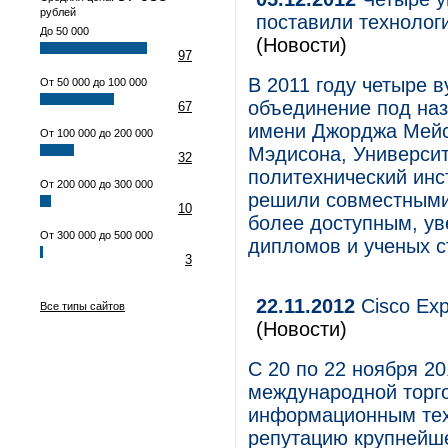
рублей
поставили технологи
До 50 000
(Новости)
97
В 2011 году четыре 
От 50 000 до 100 000
объединение под наз
67
имени Джорджа Мейс
От 100 000 до 200 000
Мэдисона, Универси
32
политехнический инс
От 200 000 до 300 000
решили совместными
10
более доступным, у
От 300 000 до 500 000
дипломов и ученых с
3
22.11.2012
Cisco Exp
Все типы сайтов
(Новости)
С 20 по 22 ноября 20
международной торг
информационным тех
репутацию крупнейше