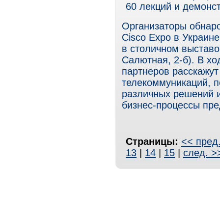
60 лекций и демонс
Организаторы обнар
Cisco Expo в Украине
в столичном выставо
Салютная, 2-б). В х
партнеров расскажут
телекоммуникаций, п
различных решений и
бизнес-процессы пре
Страницы:
<< пред
13
|
14
|
15
|
след. >