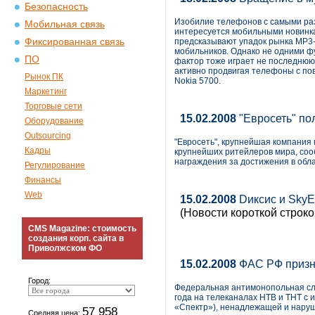
Безопасность
Изобилие телефонов с самыми раз
Мобильная связь
интересуется мобильными новинкам
Фиксированная связь
предсказывают упадок рынка МР3
мобильников. Однако не одними 
ПО
фактор тоже играет не последнюю 
активно продвигая телефоны с по
Рынок ПК
Nokiа 5700.
Маркетинг
Торговые сети
15.02.2008
"Евросеть" по
Оборудование
Outsourcing
"Евросеть", крупнейшая компания 
Кадры
крупнейших ритейлеров мира, соо
награждения за достижения в обла
Регулирование
Финансы
Web
15.02.2008
Dиксис и SkyE
(Новости короткой строко
CMS Magazine: стоимость
создания корп. сайта в
Приволжском ФО
15.02.2008
ФАС РФ призн
Город:
Федеральная антимонопольная слу
года на телеканалах НТВ и ТНТ с
«Спектр»), ненадлежащей и наруш
57 958
Средняя цена: