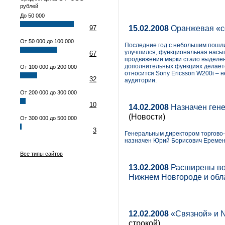
рублей
До 50 000
15.02.2008
Оранжевая «со
97
От 50 000 до 100 000
Последние год с небольшим пошли 
улучшился, функциональная насыщ
67
продвижении марки стало выделен
дополнительных функциях делает
От 100 000 до 200 000
относится Sony Ericsson W200i –
32
аудитории.
От 200 000 до 300 000
10
14.02.2008
Назначен гене
(Новости)
От 300 000 до 500 000
3
Генеральным директором торгово-
назначен Юрий Борисович Еремен
Все типы сайтов
13.02.2008
Расширены воз
Нижнем Новгороде и обл
12.02.2008
«Связной» и N
строкой)