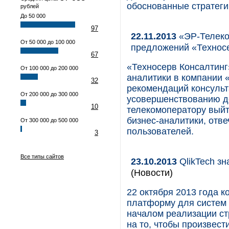
обоснованные стратеги
рублей
До 50 000
97
22.11.2013
«ЭР-Телеком
От 50 000 до 100 000
предложений «Технос
67
«Техносерв Консалтинг
От 100 000 до 200 000
аналитики в компании 
32
рекомендаций консульт
От 200 000 до 300 000
усовершенствованию д
10
телекомоператору выйт
бизнес-аналитики, от
От 300 000 до 500 000
пользователей.
3
Все типы сайтов
23.10.2013
QlikTech зн
(Новости)
22 октября 2013 года 
платформу для систем б
началом реализации ст
на то, чтобы произвес