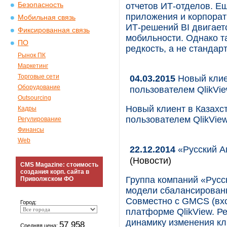
Безопасность
отчетов ИТ-отделов. Ещ
приложения и корпорат
Мобильная связь
ИТ-решений BI двигает
Фиксированная связь
мобильности. Однако т
ПО
редкость, а не станда
Рынок ПК
Маркетинг
Торговые сети
04.03.2015
Новый клиен
Оборудование
пользователем QlikVi
Outsourcing
Новый клиент в Казахст
Кадры
пользователем QlikVie
Регулирование
Финансы
Web
22.12.2014
«Русский А
(Новости)
CMS Magazine: стоимость
создания корп. сайта в
Группа компаний «Русс
Приволжском ФО
модели сбалансированн
Совместно с GMCS (вх
Город:
платформе QlikView. Р
динамику изменения кл
57 958
Средняя цена: