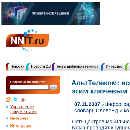
Новости
Новости 2.0
Тесты цифровой техники
Интервью
АльтТелеком: вс
Подписка на новости:
этим ключевым
07.11.2007
«Цифроград»
Управление
словарь СловоЕд и ко
документами
Интернет
Сеть центров мобильно
Интеграция
Nokia проводят крупно