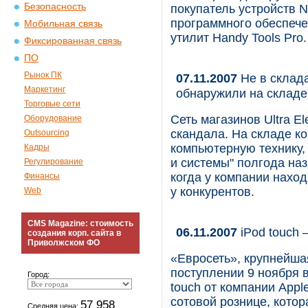
Безопасность
покупатель устройств N
программного обеспеч
Мобильная связь
утилит Handy Tools Pro.
Фиксированная связь
ПО
Рынок ПК
07.11.2007
Не в склада
Маркетинг
обнаружили на складе U
Торговые сети
Сеть магазинов Ultra El
Оборудование
скандала. На складе к
Outsourcing
компьютерную технику,
Кадры
и системы" полгода наз
Регулирование
когда у компании наход
Финансы
у конкурентов.
Web
CMS Magazine: стоимость
06.11.2007
iPod touch 
создания корп. сайта в
Приволжском ФО
«Евросеть», крупнейша
поступлении 9 ноября 
Город:
touch от компании Appl
сотовой рознице, кото
57 958
Средняя цена: