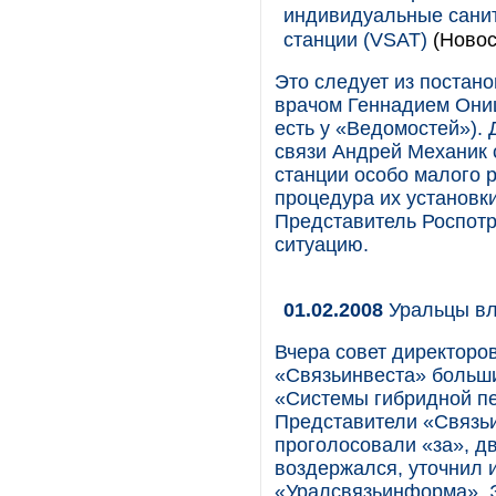
индивидуальные санит
станции (VSAT)
(Новос
Это следует из постан
врачом Геннадием Они
есть у «Ведомостей»).
связи Андрей Механик 
станции особо малого 
процедура их установк
Представитель Роспотр
ситуацию.
01.02.2008
Уральцы вл
Вчера совет директоро
«Связьинвеста» больши
«Системы гибридной печ
Представители «Связьи
проголосовали «за», д
воздержался, уточнил и
«Уралсвязьинформа». 