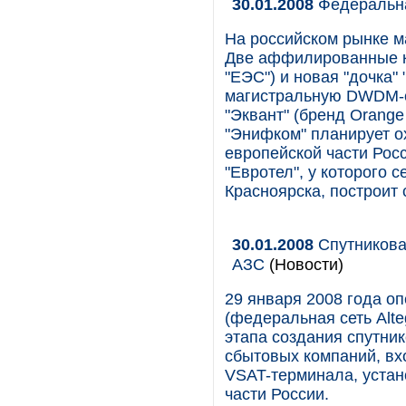
30.01.2008
Федеральна
На российском рынке м
Две аффилированные к
"ЕЭС") и новая "дочка"
магистральную DWDM-с
"Эквант" (бренд Orange 
"Энифком" планирует о
европейской части Росс
"Евротел", у которого 
Красноярска, построит 
30.01.2008
Спутникова
АЗС
(Новости)
29 января 2008 года о
(федеральная сеть Alt
этапа создания спутни
сбытовых компаний, вх
VSAT-терминала, устан
части России.