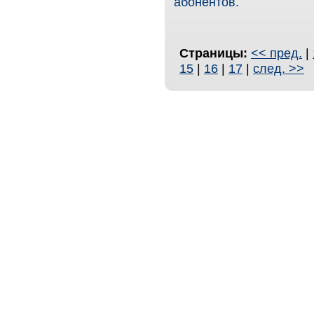
абонентов.
Страницы:
<< пред.
|
15
|
16
|
17
|
след. >>