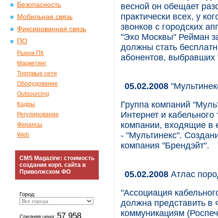
Безопасность
весной он обещает разо
практически всех, у ко
Мобильная связь
звонков с городских а
Фиксированная связь
"Эхо Москвы" Рейман за
ПО
должны стать бесплатн
Рынок ПК
абонентов, выбравших 
Маркетинг
Торговые сети
Оборудование
05.02.2008
"Мультинек
Outsourcing
Группа компаний "Муль
Кадры
Интернет и кабельного 
Регулирование
компании, входящие в 
Финансы
- "Мультинекс". Созда
Web
компания "Брендэйт".
CMS Magazine: стоимость
создания корп. сайта в
Приволжском ФО
05.02.2008
Атлас поро
"Ассоциация кабельног
Город:
должна представить в 
коммуникациям (Роспеча
57 958
Средняя цена: