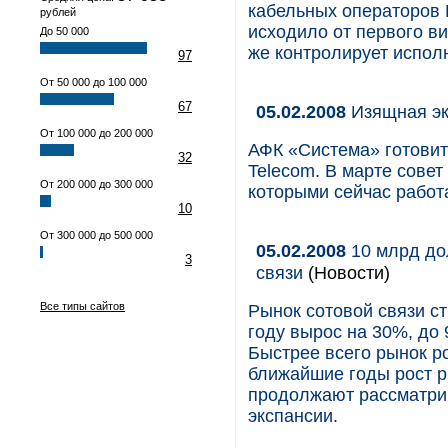
кабельных операторов Р
рублей
исходило от первого в
До 50 000
же контролирует испол
97
От 50 000 до 100 000
67
05.02.2008
Изящная э
От 100 000 до 200 000
АФК «Система» готовит
32
Telecom. В марте сове
От 200 000 до 300 000
которыми сейчас работ
10
От 300 000 до 500 000
05.02.2008
10 млрд до
3
связи
(Новости)
Все типы сайтов
Рынок сотовой связи с
году вырос на 30%, до 
Быстрее всего рынок ро
ближайшие годы рост р
продолжают рассматрив
экспансии.