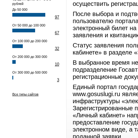
осуществить регистра
рублей
До 50 000
После выбора и подт
97
пользователю портала
От 50 000 до 100 000
электронный билет на
67
заявления и квитанци
От 100 000 до 200 000
Статус заявления пол
32
кабинете» в разделе 
От 200 000 до 300 000
В выбранное время не
10
подразделение Госавт
От 300 000 до 500 000
регистрационные док
3
Единый портал госуда
www.gosuslugi.ru явл
Все типы сайтов
инфраструктуры «элек
Зарегистрированные п
«Личный кабинет» нап
предоставление госуд
электронном виде, а 
поданной заявки.