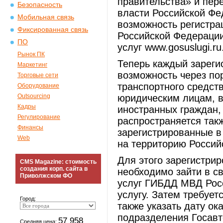
правительства» и пер
Безопасность
власти Российской Фе
Мобильная связь
возможность регистр
Фиксированная связь
Российской Федерации
ПО
услуг www.gosuslugi.ru
Рынок ПК
Теперь каждый зареги
Маркетинг
возможность через по
Торговые сети
транспортного средст
Оборудование
Outsourcing
юридическим лицам, в
Кадры
иностранных граждан, 
Регулирование
распространяется так
Финансы
зарегистрированные в
Web
на территорию Россий
Для этого зарегистри
CMS Magazine: стоимость
создания корп. сайта в
необходимо зайти в с
Приволжском ФО
услуг ГИБДД МВД Рос
услугу. Затем требует
Город:
также указать дату ок
подразделения Госавт
57 958
Средняя цена: