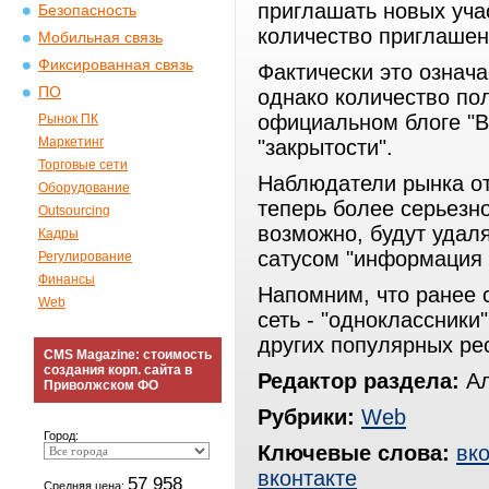
приглашать новых уча
Безопасность
количество приглашен
Мобильная связь
Фиксированная связь
Фактически это означ
ПО
однако количество по
официальном блоге "ВК
Рынок ПК
Маркетинг
"закрытости".
Торговые сети
Наблюдатели рынка от
Оборудование
теперь более серьезно
Outsourcing
возможно, будут удал
Кадры
сатусом "информация 
Регулирование
Финансы
Напомним, что ранее 
Web
сеть - "одноклассники
других популярных рес
CMS Magazine: стоимость
создания корп. сайта в
Редактор раздела:
Ал
Приволжском ФО
Рубрики:
Web
Город:
Ключевые слова:
вко
вконтакте
57 958
Средняя цена: