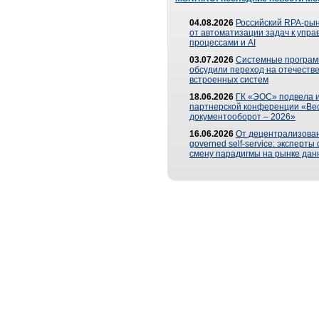
04.08.2026
Российский RPA-рын
от автоматизации задач к упр
процессами и AI
03.07.2026
Системные програ
обсудили переход на отечеств
встроенных систем
18.06.2026
ГК «ЭОС» подвела и
партнерской конференции «Ве
документооборот – 2026»
16.06.2026
От децентрализован
governed self-service: эксперт
смену парадигмы на рынке дан