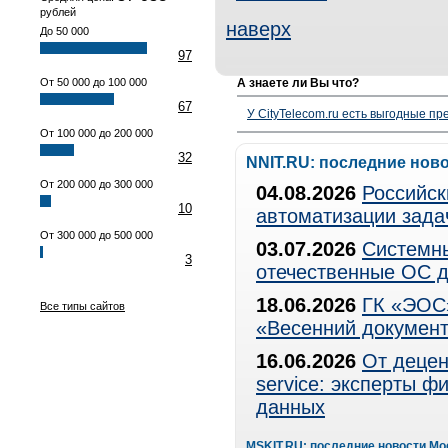
рублей
наверх
До 50 000
97
От 50 000 до 100 000
А знаете ли Вы что?
67
У CityTelecom.ru есть выгодные п
От 100 000 до 200 000
32
NNIT.RU: последние нов
От 200 000 до 300 000
04.08.2026
Российск
10
автоматизации зада
От 300 000 до 500 000
03.07.2026
Системны
3
отечественные ОС д
18.06.2026
ГК «ЭОС»
Все типы сайтов
«Весенний документ
16.06.2026
От децен
service: эксперты 
данных
MSKIT.RU: последние новости Мо