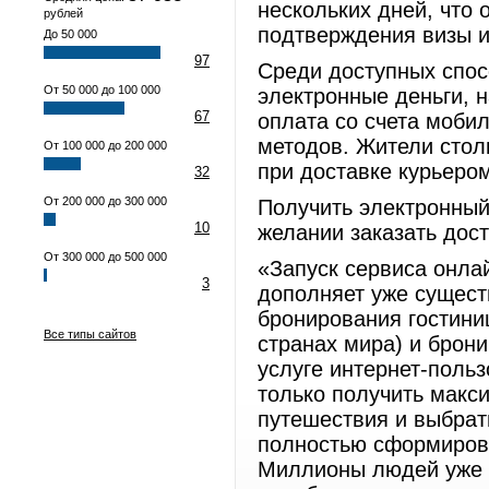
нескольких дней, что
рублей
подтверждения визы и
До 50 000
97
Среди доступных спос
От 50 000 до 100 000
электронные деньги, 
67
оплата со счета моби
методов. Жители стол
От 100 000 до 200 000
при доставке курьеро
32
От 200 000 до 300 000
Получить электронный
10
желании заказать дос
От 300 000 до 500 000
«Запуск сервиса онла
3
дополняет уже сущес
бронирования гостини
Все типы сайтов
странах мира) и брон
услуге интернет-польз
только получить макс
путешествия и выбрат
полностью сформиров
Миллионы людей уже 