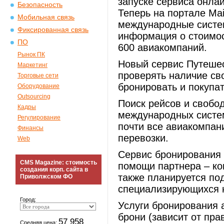
запуске сервиса онла
Безопасность
Теперь на портале Ma
Мобильная связь
международные систем
Фиксированная связь
информация о стоимос
ПО
600 авиакомпаний.
Рынок ПК
Новый сервис Путеше
Маркетинг
проверять наличие св
Торговые сети
бронировать и покупа
Оборудование
Outsourcing
Поиск рейсов и свобо
Кадры
международных систем
Регулирование
почти все авиакомпан
Финансы
перевозки.
Web
Сервис бронирования 
CMS Magazine: стоимость
помощи партнера – к
создания корп. сайта в
также планируется по
Приволжском ФО
специализирующихся 
Город:
Услуги бронирования 
брони (зависит от пра
57 958
Средняя цена: