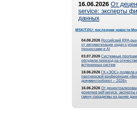
16.06.2026
От децен
service: эксперты 
данных
MSKIT.RU: последние новости Мо
04.08.2026
Российский RPA-рын
от автоматизации задач к упр
процессами и AI
03.07.2026
Системные програ
обсудили переход на отечеств
встроенных систем
18.06.2026
ГК «ЭОС» подвела и
партнерской конференции «Ве
документооборот – 2026»
16.06.2026
От децентрализован
governed self-service: эксперт
смену парадигмы на рынке дан