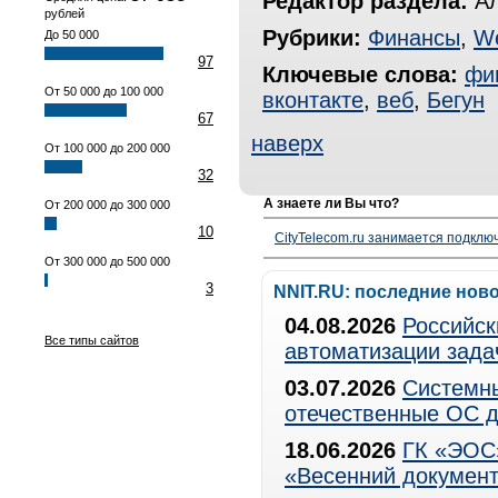
Редактор раздела:
Ал
рублей
Рубрики:
Финансы
,
W
До 50 000
97
Ключевые слова:
фи
От 50 000 до 100 000
вконтакте
,
веб
,
Бегун
67
наверх
От 100 000 до 200 000
32
А знаете ли Вы что?
От 200 000 до 300 000
10
CityTelecom.ru занимается подклю
От 300 000 до 500 000
3
NNIT.RU: последние нов
04.08.2026
Российск
Все типы сайтов
автоматизации зада
03.07.2026
Системны
отечественные ОС д
18.06.2026
ГК «ЭОС»
«Весенний документ