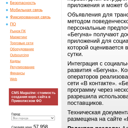
Безопасность
приложения и может б
Мобильная связь
Объявления для тран
Фиксированная связь
методом поведенческо
ПО
персональные предпоч
Рынок ПК
«Бегуна» получают до
Маркетинг
приложений для социа
Торговые сети
которой оценивается 
Оборудование
сутки.
Outsourcing
Кадры
Интеграция с социаль
Регулирование
развития «Бегуна». К
Финансы
операторов реализов
Web
сети «В контакте». «Б
программу через неско
CMS Magazine: стоимость
разрешила использов
создания корп. сайта в
Приволжском ФО
поставщиков.
Техническая докумен
Город:
размещена на сайте «
57 958
Средняя цена: