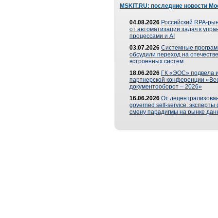
MSKIT.RU: последние новости Мо
04.08.2026
Российский RPA-рын
от автоматизации задач к упр
процессами и AI
03.07.2026
Системные програ
обсудили переход на отечеств
встроенных систем
18.06.2026
ГК «ЭОС» подвела и
партнерской конференции «Ве
документооборот – 2026»
16.06.2026
От децентрализован
governed self-service: эксперт
смену парадигмы на рынке дан