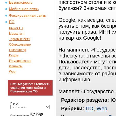
паспортном столе и в к
Безопасность
бумажки? Знакомая си
Мобильная связь
Фиксированная связь
Google, как всегда, сп
ПО
узнать о том, как бесп
Рынок ПК
получить права, ИНН и
Маркетинг
на картах Google!
Торговые сети
Оборудование
На мапплете «Государс
Outsourcing
inthecity.ru, отмечены
Кадры
Пользователи могут отк
Регулирование
Финансы
дети, наследство, пасп
Web
в зависимости от райо
информацию.
CMS Magazine: стоимость
создания корп. сайта в
Мапплет «Государство 
Приволжском ФО
Редактор раздела:
Юр
Город:
Рубрики:
ПО
,
Web
57 958
Средняя цена: