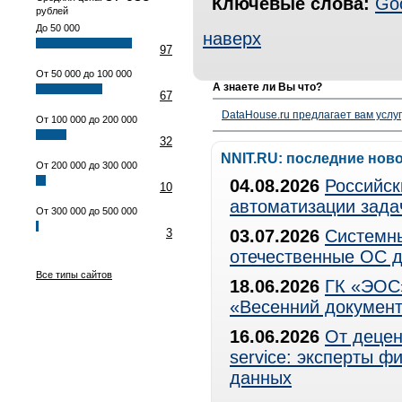
Ключевые слова:
Go
рублей
До 50 000
наверх
97
От 50 000 до 100 000
А знаете ли Вы что?
67
DataHouse.ru предлагает вам услу
От 100 000 до 200 000
32
NNIT.RU: последние нов
От 200 000 до 300 000
04.08.2026
Российск
10
автоматизации зада
От 300 000 до 500 000
3
03.07.2026
Системны
отечественные ОС д
Все типы сайтов
18.06.2026
ГК «ЭОС»
«Весенний документ
16.06.2026
От децен
service: эксперты 
данных