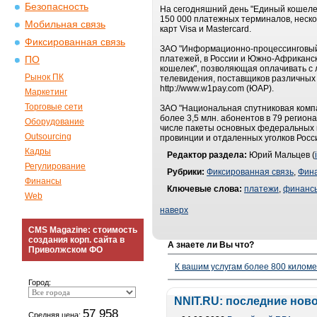
Безопасность
На сегодняшний день "Единый кошелек
150 000 платежных терминалов, неско
Мобильная связь
карт Visa и Mastercard.
Фиксированная связь
ЗАО "Информационно-процессинговый ц
платежей, в России и Южно-Африканс
ПО
кошелек", позволяющая оплачивать с 
Рынок ПК
телевидения, поставщиков различных у
http://www.w1pay.com (ЮАР).
Маркетинг
Торговые сети
ЗАО "Национальная спутниковая компа
более 3,5 млн. абонентов в 79 регион
Оборудование
числе пакеты основных федеральных к
Outsourcing
провинции и отдаленных уголков Росс
Кадры
Редактор раздела:
Юрий Мальцев (
Регулирование
Рубрики:
Фиксированная связь
,
Фин
Финансы
Ключевые слова:
платежи
,
финанс
Web
наверх
CMS Magazine: стоимость
создания корп. сайта в
А знаете ли Вы что?
Приволжском ФО
К вашим услугам более 800 километ
Город:
NNIT.RU: последние нов
57 958
Средняя цена: