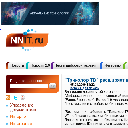
Новости
Новости 2.0
Тесты цифровой техники
Интервью
"Триколор ТВ" расширяет 
Подписка на новости:
05.03.2009 13:22
версия для печати
Благодаря достигнутой договоренност
"Информационно-процессинговый цент
"Единый кошелек". Более 1,9 миллион
без комиссии и с любого мобильного у
Управление
документами
"Без сомнения, абоненты "Триколор Т
W1 работают на всех мобильных устро
Интернет
Для оплаты пакетов необходимо выбра
Интеграция
указав номер ID приемника и сумму к 