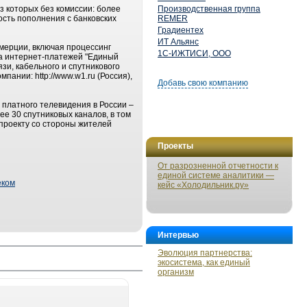
з которых без комиссии: более
Производственная группа
сть пополнения с банковских
REMER
Градиентех
ИТ Альянс
мерции, включая процессинг
1С-ИЖТИСИ, ООО
а интернет-платежей "Единый
зи, кабельного и спутникового
ании: http://www.w1.ru (Россия),
Добавь свою компанию
платного телевидения в России –
ее 30 спутниковых каналов, в том
 проекту со стороны жителей
Проекты
От разрозненной отчетности к
единой системе аналитики —
еком
кейс «Холодильник.ру»
Интервью
Эволюция партнерства:
экосистема, как единый
организм