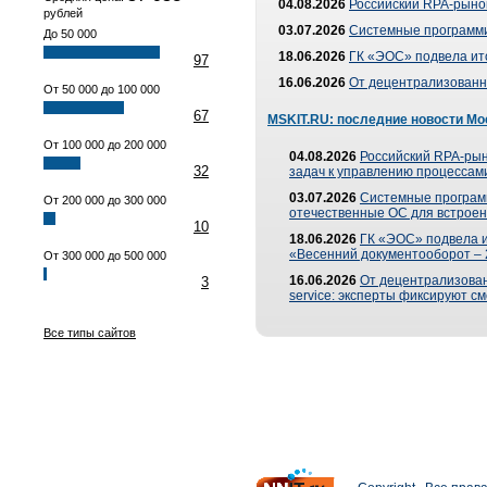
04.08.2026
Российский RPA-рынок
рублей
03.07.2026
Системные программи
До 50 000
18.06.2026
ГК «ЭОС» подвела ит
97
16.06.2026
От децентрализованно
От 50 000 до 100 000
67
MSKIT.RU: последние новости Мо
От 100 000 до 200 000
04.08.2026
Российский RPA-рын
32
задач к управлению процессами
03.07.2026
Системные програм
От 200 000 до 300 000
отечественные ОС для встроен
10
18.06.2026
ГК «ЭОС» подвела 
«Весенний документооборот –
От 300 000 до 500 000
16.06.2026
От децентрализованн
3
service: эксперты фиксируют с
Все типы сайтов