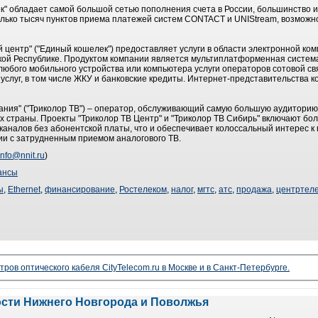
" обладает самой большой сетью пополнения счета в России, большинство и
лько тысяч пунктов приема платежей систем CONTACT и UNIStream, возможно
ентр" ("Единый кошелек") предоставляет услуги в области электронной ком
кой Республике. Продуктом компании является мультиплатформенная систем
любого мобильного устройства или компьютера услуги операторов сотовой свя
слуг, в том числе ЖКУ и банковские кредиты. Интернет-представительства комп
ния" ("Триколор ТВ") – оператор, обслуживающий самую большую аудиторию 
ах страны. Проекты "Триколор ТВ Центр" и "Триколор ТВ Сибирь" включают бол
аналов без абонентской платы, что и обеспечивает колоссальный интерес к
ии с затрудненным приемом аналогового ТВ.
info@nnit.ru
)
ансы
ы
,
Ethernet
,
финансирование
,
Ростелеком
,
налог
,
мгтс
,
атс
,
продажа
,
центртел
ров оптического кабеля CityTelecom.ru в Москве и в Санкт-Петербурге.
ости Нижнего Новгорода и Поволжья