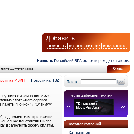
Добавить
новость
мероприятие
компанию
Новости:
Российский RPA-рынок переходит от автоматиза
ление документами
О нас
ости на MSKIT
Новости на ITSZ
Поиск:
Тесты цифровой техники
 спутниковая компания" с ЗАО
омощью платежного сервиса
е пакеты "Ночной" и "Оптимум"
", ведь клиентские приложения
 кошелька" Константин Шилов.
Каталог компаний
ька" и заполнить форму оплаты,
Кит-системс