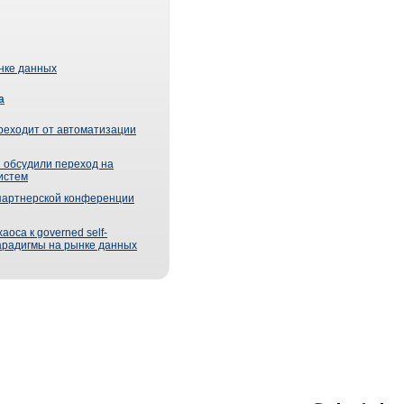
ынке данных
а
реходит от автоматизации
 обсудили переход на
истем
партнерской конференции
оса к governed self-
парадигмы на рынке данных