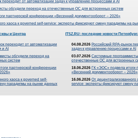
 переходит от автоматизации задач к управлению процессами и AI
сты обсудили переход на отечественные ОС для встроенных систем
оги партнерской конференции «Весенний документооборот – 2026»
го хаоса к governed self-service: эксперты фиксируют смену парадигмы на р
сквы и Центра
ITSZ.RU: последние новости Петербург
ок переходит от автоматизации
04.08.2026
Российский RPA-рынок пе
 и AI
задач к управлению процессами и AI
мисты обсудили переход на
03.07.2026
Системные программисты
ных систем
отечественные ОС для встроенных с
итоги партнерской конференции
18.06.2026
ГК «ЭОС» подвела итоги 
 2026»
«Весенний документооборот – 2026»
ого хаоса к governed self-
16.06.2026
От децентрализованного ха
мену парадигмы на рынке данных
service: эксперты фиксируют смену 