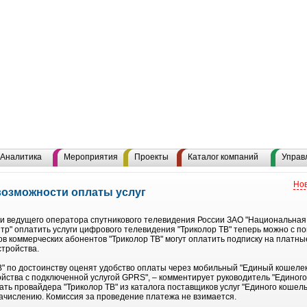
Аналитика
Мероприятия
Проекты
Каталог компаний
Управ
Нов
возможности оплаты услуг
и ведущего оператора спутникового телевидения России ЗАО "Национальная
р" оплатить услуги цифрового телевидения "Триколор ТВ" теперь можно с п
ов коммерческих абонентов "Триколор ТВ" могут оплатить подписку на платны
стройства.
В" по достоинству оценят удобство оплаты через мобильный "Единый кошелек
йства с подключенной услугой GPRS", – комментирует руководитель "Единого
ть провайдера "Триколор ТВ" из каталога поставщиков услуг "Единого кошел
зачислению. Комиссия за проведение платежа не взимается.