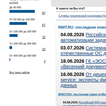
рублей
До 50 000
А знаете ли Вы что?
97
Служба технической поддержки Fila
От 50 000 до 100 000
67
NNIT.RU: последние нов
От 100 000 до 200 000
04.08.2026
Российск
32
автоматизации зада
От 200 000 до 300 000
03.07.2026
Системны
10
отечественные ОС д
От 300 000 до 500 000
18.06.2026
ГК «ЭОС»
3
«Весенний документ
Все типы сайтов
16.06.2026
От децен
service: эксперты 
данных
MSKIT.RU: последние новости Мо
04.08.2026
Российский RPA-рын
от автоматизации задач к упр