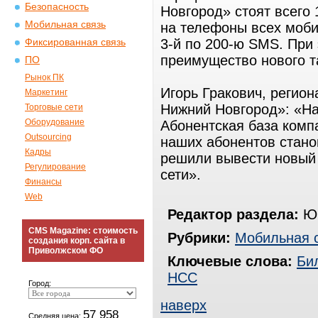
Безопасность
Новгород» стоят всего 
Мобильная связь
на телефоны всех моби
3-й по 200-ю SMS. При 
Фиксированная связь
преимущество нового т
ПО
Рынок ПК
Игорь Гракович, регио
Маркетинг
Нижний Новгород»: «На
Торговые сети
Оборудование
Абонентская база комп
Outsourcing
наших абонентов стано
Кадры
решили вывести новый
Регулирование
сети».
Финансы
Web
Редактор раздела:
Юр
CMS Magazine: стоимость
Рубрики:
Мобильная 
создания корп. сайта в
Приволжском ФО
Ключевые слова:
Би
НСС
Город:
наверх
57 958
Средняя цена: