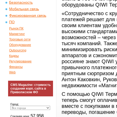
Безопасность
оборудованы QIWI Те
Мобильная связь
«Сотрудничество с кр
Фиксированная связь
платежей решает для 
ПО
своим клиентам удобн
Рынок ПК
высокими стандартам
Маркетинг
возможностей – через
Торговые сети
тысяч компаний. Такж
Оборудование
минимизировать риски
Outsourcing
аппаратов и сэкономи
Кадры
россияне знают QIWI 
Регулирование
привычного платежног
Финансы
Web
приятным сюрпризом д
Антон Каковкин, Руко
недвижимости «Магни
CMS Magazine: стоимость
создания корп. сайта в
Приволжском ФО
С помощью QIWI Терм
теперь смогут оплачи
Город:
вместе с покупками в
переводы, погашение 
57 958
Средняя цена: