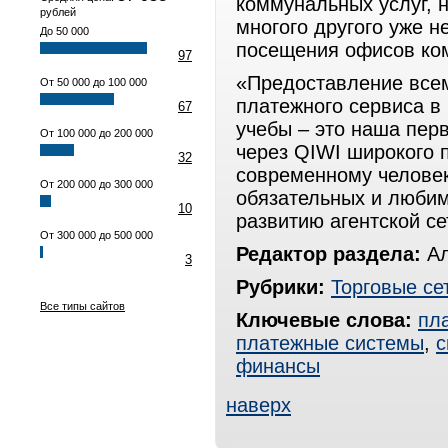
коммунальных услуг, н
рублей
многого другого уже 
До 50 000
посещения офисов ком
97
«Предоставление всем
От 50 000 до 100 000
платежного сервиса в
67
учебы – это наша пер
От 100 000 до 200 000
через QIWI широкого п
32
современному человек
От 200 000 до 300 000
обязательных и любим
10
развитию агентской с
От 300 000 до 500 000
Редактор раздела:
Ал
3
Рубрики:
Торговые се
Все типы сайтов
Ключевые слова:
пл
платежные системы
,
с
финансы
наверх